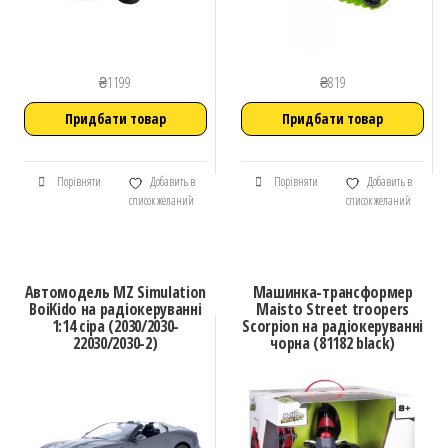
₴
1199
₴
819
Придбати товар
Придбати товар
Порівняти
Добавить в
Порівняти
Добавить в
список желаний
список желаний
Автомодель MZ Simulation
Машинка-трансформер
BoiKido на радіокеруванні
Maisto Street troopers
1:14 сіра (2030/2030-
Scorpion на радіокеруванні
22030/2030-2)
чорна (81182 black)