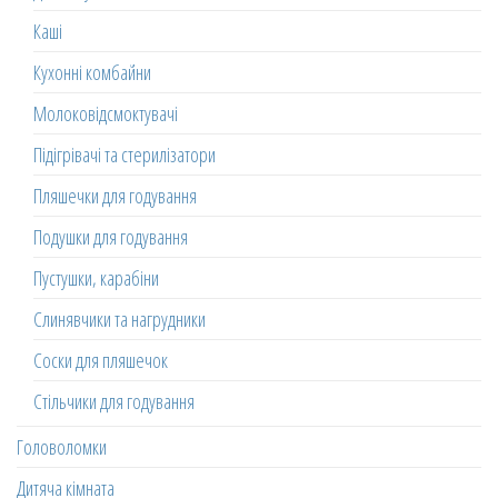
Каші
Кухонні комбайни
Молоковідсмоктувачі
Підігрівачі та стерилізатори
Пляшечки для годування
Подушки для годування
Пустушки, карабіни
Слинявчики та нагрудники
Соски для пляшечок
Стільчики для годування
Головоломки
Дитяча кімната