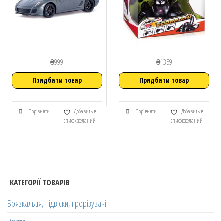
₴
999
₴
1359
Придбати товар
Придбати товар
Порівняти
Добавить в
Порівняти
Добавить в
список желаний
список желаний
КАТЕГОРІЇ ТОВАРІВ
Брязкальця, підвіски, прорізувачі