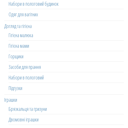
Набори в пологовий будинок
Одяг для вагітних
Догляд та гігієна
Гігієна малюка
Гігієна мами
Горщики
Засоби для прання
Набори в пологовий
Підгузки
Іграшки
Брязкальця та гризуни
Двомовні іграшки