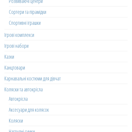
Розвиваючі центри
Сортери та пірамідки
Спортивні іграшки
Ігрові комплекси
Ігрові набори
Казки
Канцтовари
Карнавальні костюми для дівчат
Коляски та автокрісла
Автокрісла
Аксесуари для колясок
Коляски
Нагрудні сумки