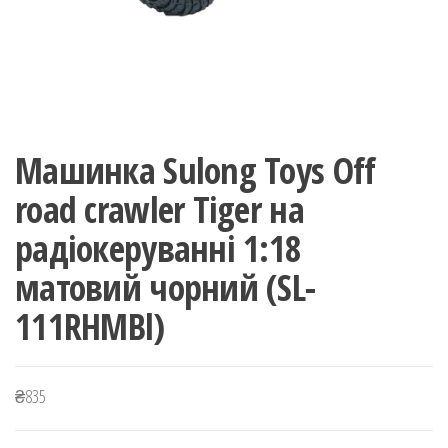
Машинка Sulong Toys Off
road crawler Tiger на
радіокеруванні 1:18
матовий чорний (SL-
111RHMBl)
₴
835