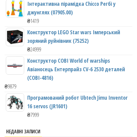
Інтерактивна пірамідка Chicco Регбі у
джунглях (07905.00)
₴
1419
Конструктор LEGO Star wars Імперський
зоряний руйнівник (75252)
₴
24999
Конструктор COBI World of warships
Авіаносець Ентерпрайз CV-6 2530 деталей
(COBI-4816)
₴
9879
Програмований робот Ubtech Jimu Inventor
16 servos (JR1601)
₴
7999
НЕДАВНІ ЗАПИСИ