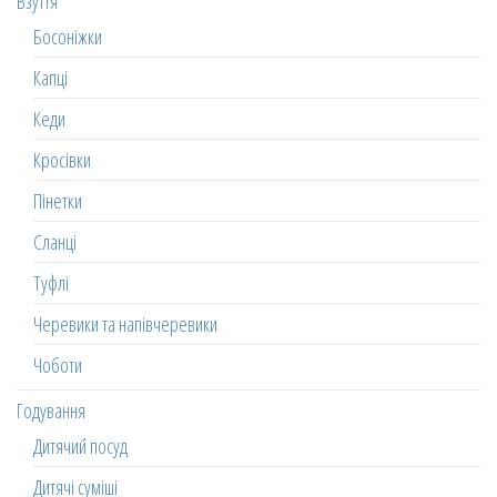
Взуття
Босоніжки
Капці
Кеди
Кросівки
Пінетки
Сланці
Туфлі
Черевики та напівчеревики
Чоботи
Годування
Дитячий посуд
Дитячі суміші