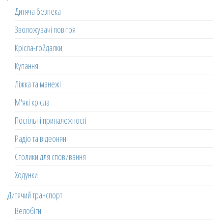
Дитяча безпека
Зволожувачі повітря
Крісла-гойдалки
Купання
Ліжка та манежі
М'які крісла
Постільні приналежності
Радіо та відеоняні
Столики для сповивання
Ходунки
Дитячий транспорт
Велобіги