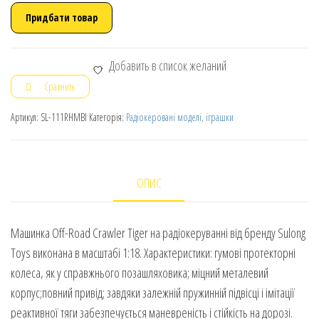
Придбати товар
Добавить в список желаний
Сравнить
Артикул:
SL-111RHMBl
Категорія:
Радіокеровані моделі, іграшки
ОПИС
Машинка Off-Road Crawler Tiger на радіокеруванні від бренду Sulong
Toys виконана в масштабі 1:18. Характеристики: гумові протекторні
колеса, як у справжнього позашляховика; міцний металевий
корпус;повний привід; завдяки залежній пружинній підвісці і імітації
реактивної тяги забезпечується маневреність і стійкість на дорозі.