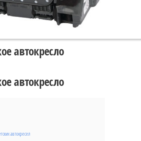
кое автокресло
кое автокресло
тских автокресел