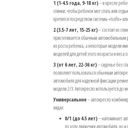
1 (1-4.5 года, 9-18 кг)
– в кресле ребе
спинки, чтобы ребенок мог спать или отд
крепится посредством системы «Isofix» 
2
(3.5-7 лет, 15-25 кг)
– состоит из спи
пристегивается обычным автомобильным р
из роста ребенка, а некоторые модели име
моделей для детей этого возраста и веса 
3 (от 6 лет, 22-36 кг)
– сиденье без сп
позволяет пользоваться обычным автокре
автомобиля для надежной фиксации ремнем
модели 2/3. Автокресло используется до м
Универсальное
– автокресло комбинир
видах:
0/1 (до 4.5 лет)
– напоминает авт
по ходу движения автомобиля, но и 