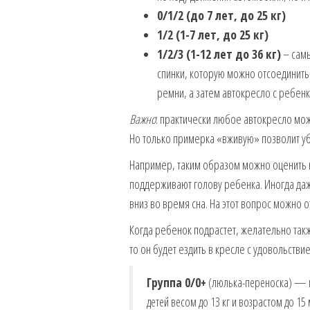
0/1/2 (до 7 лет, до 25 кг)
1/2 (1-7 лет, до 25 кг)
1/2/3 (1-12 лет до 36 кг)
– самы
спинки, которую можно отсоединить
ремни, а затем автокресло с ребе
Важно
: практически любое автокресло мож
Но только примерка «вживую» позволит уб
Например, таким образом можно оценить 
поддерживают голову ребенка. Иногда даж
вниз во время сна. На этот вопрос можно 
Когда ребенок подрастет, желательно такж
то он будет ездить в кресле с удовольстви
Группа 0/0+
(люлька-переноска) — п
детей весом до 13 кг и возрастом до 1