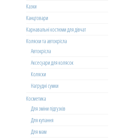
Казки
Канцтовари
Карнавальні костюми для дівчат
Коляски та автокрісла
Автокрісла
Аксесуари для колясок
Коляски
Нагрудні сумки
Косметика
Для зміни підгузків
Для купання
Для мам