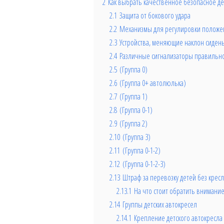
2
Как выбрать качественное безопасное де
2.1
Защита от бокового удара
2.2
Механизмы для регулировки положен
2.3
Устройства, меняющие наклон сиден
2.4
Различные сигнализаторы правильно
2.5
(Группа 0)
2.6
(Группа 0+ автолюлька)
2.7
(Группа 1)
2.8
(Группа 0-1)
2.9
(Группа 2)
2.10
(Группа 3)
2.11
(Группа 0-1-2)
2.12
(Группа 0-1-2-3)
2.13
Штраф за перевозку детей без кресл
2.13.1
На что стоит обратить внимание
2.14
Группы детских автокресел
2.14.1
Крепление детского автокресла