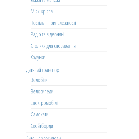
М'які крісла
Постільні приналежності
Радіо та відеоняні
Столики для сповивання
Ходунки
Дитячий транспорт
Велобіги
Велосипеди
Електромобілі
Самокати
Скейтборди
Дитячі велосипеди