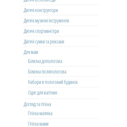
Дитячі конструктори
Дитячі музичні інструменти
Дитячі спортивні ігри
Дитячі сумки та рюкзаки
Для мам
Білизна допологова
Білизна післяпологова
Набори в пологовий будинок
Одяг для вагітних
Догляд та гігієна
Гігієна малюка
Гігієна мами