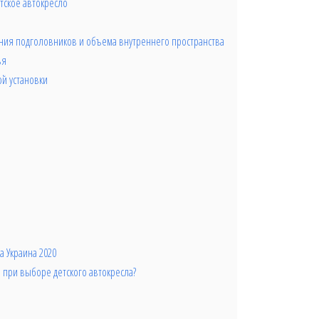
тское автокресло
ия подголовников и объема внутреннего пространства
ья
й установки
а Украина 2020
 при выборе детского автокресла?