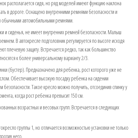
нок располагается сидя, но ряд моделей имеют функцию наклона
ыхать в дороге. Оснащено внутренними ремнями безопасности и
или обычными автомобильными ремнями.
нки и сиденья, не имеет внутренних ремней безопасности. Малыш
емнем. В автокресле подголовник регулируется по высоте исходя
ют плечевую защиту. Встречается редко, так как большинство
относятся к более универсальному варианту 2/3.
инки (бустер). Предназначено для ребенка, рост которого уже не
слом. Обеспечивает высокую посадку ребенка на сидении
 безопасности. Такое кресло можно получить, отсоединив спинку у
омента, когда рост ребенка превысит 150 см.
ованных возрастных и весовых групп. Встречается в следующих
окресло группы 1, но отличается возможностью установки не только
против него.