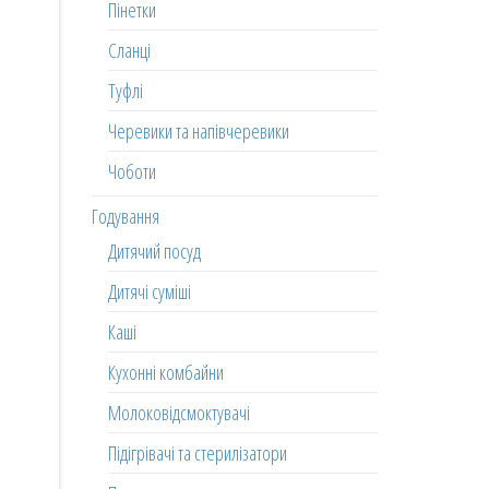
Пінетки
Сланці
Туфлі
Черевики та напівчеревики
Чоботи
Годування
Дитячий посуд
Дитячі суміші
Каші
Кухонні комбайни
Молоковідсмоктувачі
Підігрівачі та стерилізатори