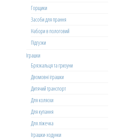
Горщики
Засоби для прання
Набори в пологовий
Підгузки
Іграшки
Брязкальця та гризуни
Двомовні іграшки
Дитячий транспорт
Для коляски
Для купання
Для ліжечка
Іграшки-ходунки