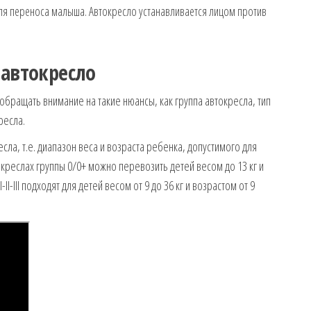
ля переноса малыша. Автокресло устанавливается лицом против
 автокресло
бращать внимание на такие нюансы, как группа автокресла, тип
ресла.
сла, т.е. диапазон веса и возраста ребенка, допустимого для
 креслах группы 0/0+ можно перевозить детей весом до 13 кг и
II-III подходят для детей весом от 9 до 36 кг и возрастом от 9