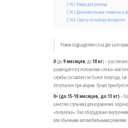
2.14.2
Ремни для ребенка
2.14.3
Дополнительные элементы в а
2.14.4
Советы по выбору автокресел
Ремни подразделяются на две категории
0
(до
9 месяцев
, до
10 кг
) – рассчитано
размещается в положении «лежа» или поч
службы составляет не более полугода, так 
безопасное при аварии. Лучше приобрести 
0+
(до 15-18 месяцев, до 13 кг)
– бо
качестве стульчика для кормления, перено
«полулежа». Оно оборудовано внутренними
или обычными автомобильными ремнями.