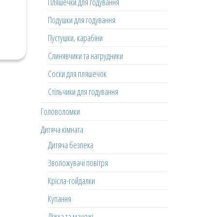
Пляшечки для годування
Подушки для годування
Пустушки, карабіни
Слинявчики та нагрудники
Соски для пляшечок
Стільчики для годування
Головоломки
Дитяча кімната
Дитяча безпека
Зволожувачі повітря
Крісла-гойдалки
Купання
Ліжка та манежі