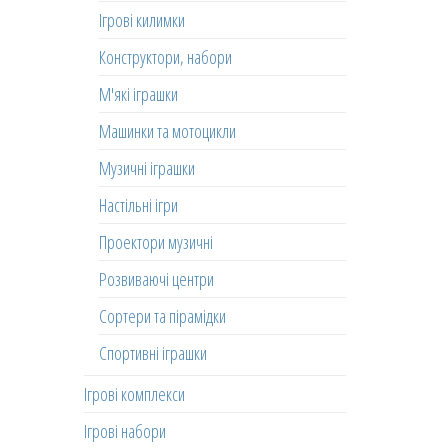
Ігрові килимки
Конструктори, набори
М'які іграшки
Машинки та мотоцикли
Музичні іграшки
Настільні ігри
Проектори музичні
Розвиваючі центри
Сортери та пірамідки
Спортивні іграшки
Ігрові комплекси
Ігрові набори