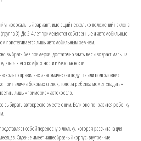
й универсальный вариант, имеющий несколько положений наклона
 (группа 3). До 3-4 лет применяются собственные и автомобильные
нком пристегивается лишь автомобильным ремнем.
но выбрать без примерки, достаточно знать вес и возраст малыша.
едиться в его комфортности и безопасности.
насколько правильно анатомическая подушка или подголовник
е при наличии боковых стенок, голова ребенка может «падать»
ответить лишь «примерив» автокресло.
е выбирать автокресло вместе с ним. Если оно понравится ребенку,
ем.
редставляет собой переносную люльку, которая рассчитана для
5 месяцев. Сиденье имеет чашеобразный корпус, внутренние