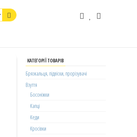
КАТЕГОРІЇ ТОВАРІВ
Брязкальця, підвіски, прорізувачі
Взуття
Босоніжки
Капці
Кеди
Кросівки