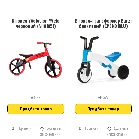
Біговел YVolution YVelo
Біговел-трансформер Bunzi
червоний (N101051)
блакитний (CPBN01BLU)
₴
3199
₴
2699
Придбати товар
Придбати товар
Порівняти
Добавить в
Порівняти
Добавить в
список желаний
список желаний