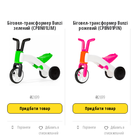
Біговел-трансформер Bunzi
Біговел-трансформер Bunzi
зелений (CPBN01LIM)
рожевий (CPBN01PIN)
₴
2699
₴
2699
Придбати товар
Придбати товар
Порівняти
Добавить в
Порівняти
Добавить в
список желаний
список желаний