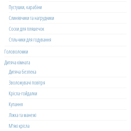
Пустушки, карабіни
Слинявчики та нагрудники
Соски для пляшечок
Стільчики для годування
Головоломки
Дитяча кімната
Дитяча безпека
Зволожувачі повітря
Крісла-гойдалки
Купання
Ліжка та манежі
М'які крісла