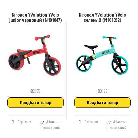
Біговел YVolution YVelo
Біговел YVolution YVelo
Junior червоний (N101047)
зеленый (N101052)
₴
2879
₴
3199
Придбати товар
Придбати товар
Порівняти
Добавить в
Порівняти
Добавить в
список желаний
список желаний