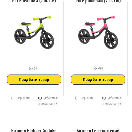
elite зелений (710-106)
elite рожевий (710-110)
₴
3399
₴
3399
Придбати товар
Придбати товар
Порівняти
Добавить в
Порівняти
Добавить в
список желаний
список желаний
Біговел ​Globber Go bike
Біговел Lena рожевий