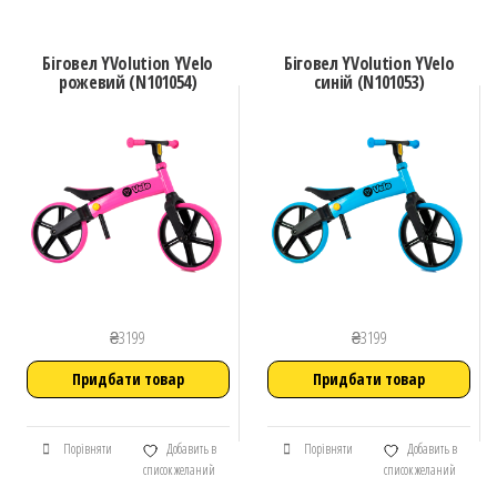
Біговел YVolution YVelo
Біговел YVolution YVelo
рожевий (N101054)
синій (N101053)
₴
3199
₴
3199
Придбати товар
Придбати товар
Порівняти
Добавить в
Порівняти
Добавить в
список желаний
список желаний