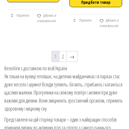
Придбати товар
Порівняти
Добавить в
Порівняти
Добавить в
список желаний
список желаний
1
2
→
Велобіги з доставкою по всій Україні
Як тільки на вулиці теплішає, на дитячих майданчиках і в парках стає
дуже весело і шумно! Всюди гуляють, бігають, стрибають і катаються
щасливі малюки. Прогулянки на свіжому повітрі і активні ігри дуже
важливі для дитини. Вони зміцнюють зростаючий організм, сприяють
здоровому і міцному сну.
Представлені на цій сторінці товари – один з найкращих способів
привчити дитину до активних ігор та спорту з самого раннього