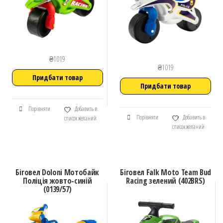
₴
1019
₴
1019
Придбати товар
Придбати товар
Порівняти
Добавить в
Порівняти
Добавить в
список желаний
список желаний
Біговел Doloni Мотобайк
Біговел Falk Moto Team Bud
Поліція жовто-синій
Racing зелений (402BRS)
(0139/57)