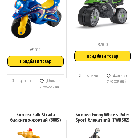
₴
2090
₴
1019
Придбати товар
Придбати товар
Порівняти
Добавить в
Порівняти
Добавить в
список желаний
список желаний
Біговел Falk Strada
Біговел Funny Wheels Rider
блакитно-жовтий (800S)
Sport блакитний (FWRS02)