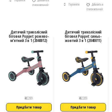
Порівняти
Добавить в
Порівняти
Добавить в
список желаний
список желаний
Дитячий триколісний
Дитячий триколісний
біговел Poppet рожево-
біговел Poppet синьо-
м’ятний 3 в 1 (2040012)
жовтий 3 в 1 (2040011)
₴
2289
₴
2289
Придбати товар
Придбати товар