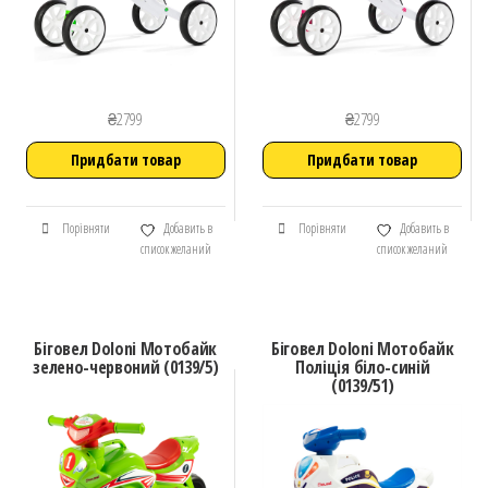
₴
2799
₴
2799
Придбати товар
Придбати товар
Порівняти
Добавить в
Порівняти
Добавить в
список желаний
список желаний
Біговел Doloni Мотобайк
Біговел Doloni Мотобайк
зелено-червоний (0139/5)
Поліція біло-синій
(0139/51)