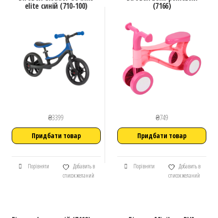
elite синій (710-100)
(7166)
₴
3399
₴
749
Придбати товар
Придбати товар
Порівняти
Добавить в
Порівняти
Добавить в
список желаний
список желаний