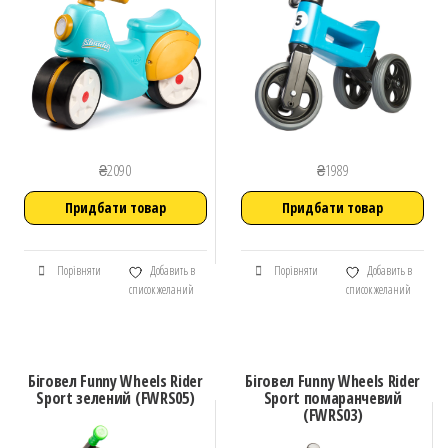
₴
2090
₴
1989
Придбати товар
Придбати товар
Порівняти
Добавить в
Порівняти
Добавить в
список желаний
список желаний
Біговел Funny Wheels Rider
Біговел Funny Wheels Rider
Sport зелений (FWRS05)
Sport помаранчевий
(FWRS03)