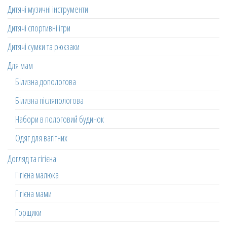
Дитячі музичні інструменти
Дитячі спортивні ігри
Дитячі сумки та рюкзаки
Для мам
Білизна допологова
Білизна післяпологова
Набори в пологовий будинок
Одяг для вагітних
Догляд та гігієна
Гігієна малюка
Гігієна мами
Горщики