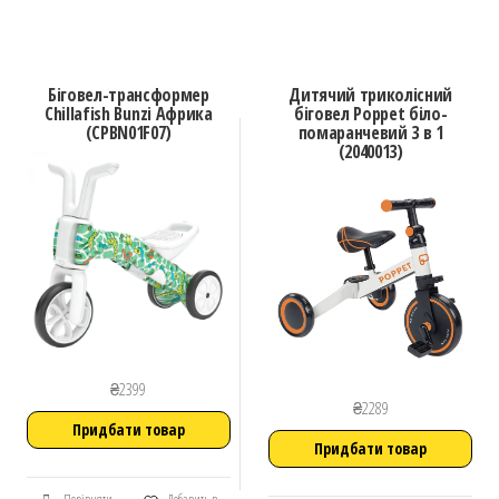
Біговел-трансформер
Дитячий триколісний
Chillafish Bunzi Африка
біговел Poppet біло-
(CPBN01F07)
помаранчевий 3 в 1
(2040013)
₴
2399
₴
2289
Придбати товар
Придбати товар