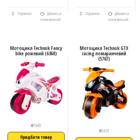
Порівняти
Добавить в
Порівняти
Добавить в
список желаний
список желаний
Мотоцикл Technok Fancy
Мотоцикл ​Technok GTX
bike рожевий (6368)
racing помаранчевий
(5767)
₴
1649
₴
1419
Придбати товар