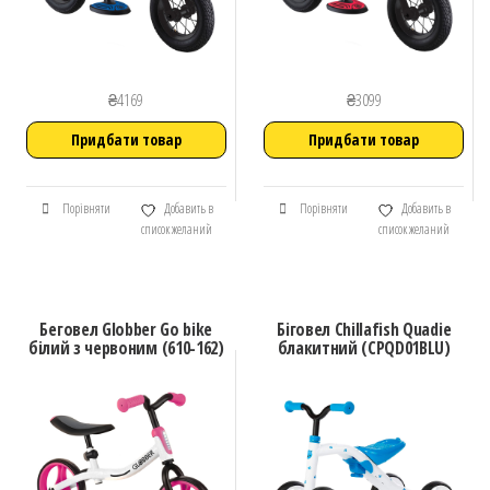
₴
4169
₴
3099
Придбати товар
Придбати товар
Порівняти
Добавить в
Порівняти
Добавить в
список желаний
список желаний
Беговел Globber Go bike
Біговел Chillafish Quadie
білий з червоним (610-162)
блакитний (CPQD01BLU)