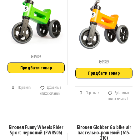
₴
1989
₴
1989
Придбати товар
Придбати товар
Порівняти
Добавить в
Порівняти
Добавить в
список желаний
список желаний
Біговел Funny Wheels Rider
Біговел Globber Go bike air
Sport червоний (FWRS06)
пастельно-рожевий (615-
210)