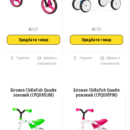
₴
2629
₴
2799
Придбати товар
Придбати товар
Порівняти
Добавить в
Порівняти
Добавить в
список желаний
список желаний
Біговел Chillafish Quadie
Біговел Chillafish Quadie
зелений (CPQD01LIM)
рожевий (CPQD01PIN)