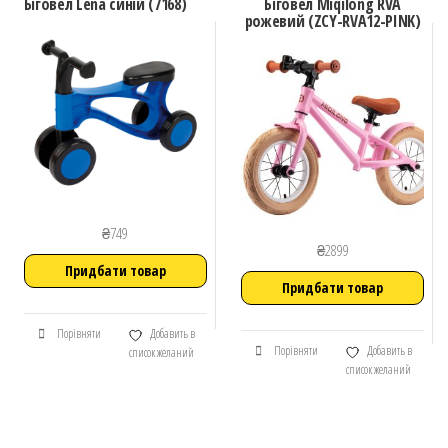
Біговел Lena синій (7168)
Біговел Miqilong RVA
рожевий (ZCY-RVA12-PINK)
₴
749
₴
2899
Придбати товар
Придбати товар
Порівняти
Добавить в
Порівняти
Добавить в
список желаний
список желаний