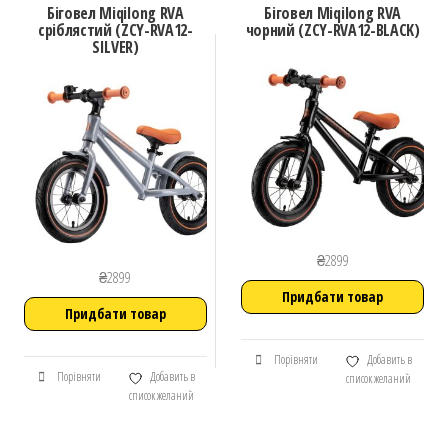
Біговел Miqilong RVA
Біговел Miqilong RVA
сріблястий (ZCY-RVA12-
чорний (ZCY-RVA12-BLACK)
SILVER)
₴
2899
₴
2899
Придбати товар
Придбати товар
Порівняти
Добавить в
Порівняти
Добавить в
список желаний
список желаний