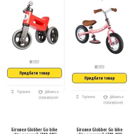
₴
1989
₴
3099
Придбати товар
Придбати товар
Порівняти
Добавить в
Порівняти
Добавить в
список желаний
список желаний
Біговел ​Globber Go bike
Біговел ​Globber Go bike