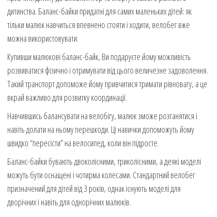
дитинства. Баланс-байки придатні для самих маленьких дітей: як
тільки малюк навчиться впевнено стояти і ходити, велобег вже
можна використовувати.
Купивши малюкові баланс-байк, Ви подаруєте йому можливість
розвиватися фізично і отримувати від цього величезне задоволення.
Такий транспорт допоможе йому привчитися тримати рівновагу, а це
вкрай важливо для розвитку координації.
Навчившись балансувати на велобігу, малюк зможе розганятися і
навіть долати на ньому перешкоди. Ці навички допоможуть йому
швидко “пересісти” на велосипед, коли він підросте.
Баланс-байки бувають двоколісними, триколісними, а деякі моделі
можуть бути оснащені і чотирма колесами. Стандартний велобег
призначений для дітей від 3 років, однак існують моделі для
дворічних і навіть для однорічних малюків.