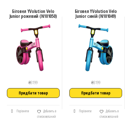
Біговел YVolution Velo
Біговел YVolution Velo
Junior рожевий (N101050)
Junior синій (N101049)
₴
3199
₴
3199
Придбати товар
Придбати товар
Порівняти
Добавить в
Порівняти
Добавить в
список желаний
список желаний