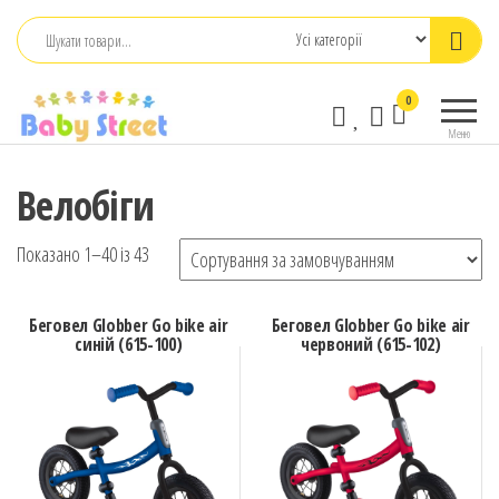
Перейти
до
контенту
babystreet.com.ua
Товари
0
– інтернет-
для дітей
Меню
та
магазин дитячих
немовлят,
бажань
Велобіги
іграшки,
одяг
Показано 1–40 із 43
Беговел Globber Go bike air
Беговел Globber Go bike air
синій (615-100)
червоний (615-102)