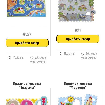
₴
689
₴
1290
Придбати товар
Придбати товар
Порівняти
Добавить в
Порівняти
Добавить в
список желаний
список желаний
Килимок-мозаїка
Килимок-мозаїка
“Тварини”
“Фортеця”