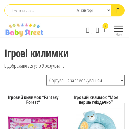
Перейти
до
контенту
babystreet.com.ua
Товари
0
– інтернет-
для дітей
Меню
та
магазин дитячих
немовлят,
бажань
Ігрові килимки
іграшки,
одяг
Відображаються усі з 9 результатів
Ігровий килимок “Fantasy
Ігровий килимок “Моє
Forest”
перше гніздечко”