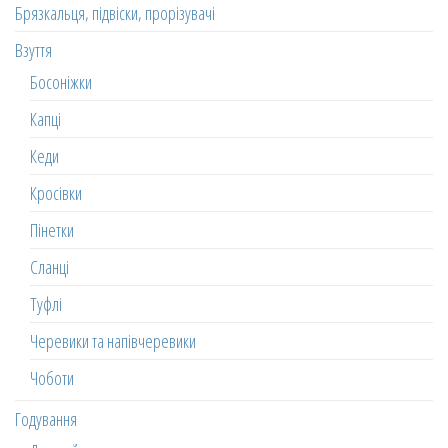
Брязкальця, підвіски, прорізувачі
Взуття
Босоніжки
Капці
Кеди
Кросівки
Пінетки
Сланці
Туфлі
Черевики та напівчеревики
Чоботи
Годування