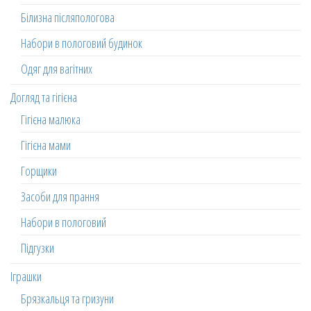
Білизна післяпологова
Набори в пологовий будинок
Одяг для вагітних
Догляд та гігієна
Гігієна малюка
Гігієна мами
Горщики
Засоби для прання
Набори в пологовий
Підгузки
Іграшки
Брязкальця та гризуни