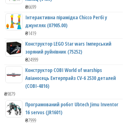
₴
6699
Інтерактивна пірамідка Chicco Регбі у
джунглях (07905.00)
₴
1419
Конструктор LEGO Star wars Імперський
зоряний руйнівник (75252)
₴
24999
Конструктор COBI World of warships
Авіаносець Ентерпрайз CV-6 2530 деталей
(COBI-4816)
₴
9879
Програмований робот Ubtech Jimu Inventor
16 servos (JR1601)
₴
7999