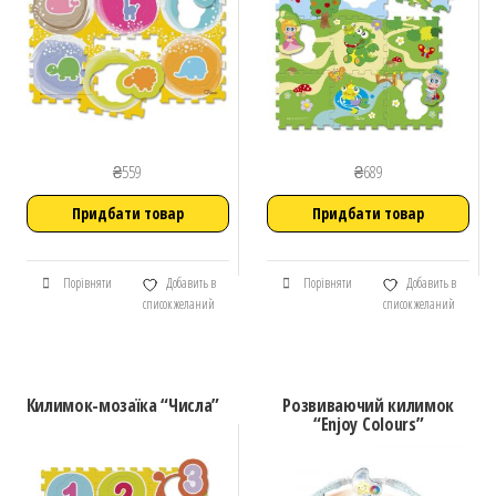
₴
559
₴
689
Придбати товар
Придбати товар
Порівняти
Добавить в
Порівняти
Добавить в
список желаний
список желаний
Килимок-мозаїка “Числа”
Розвиваючий килимок
“Enjoy Colours”