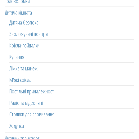
Головоломки
Дитяча кімната
Дитяча безпека
Зволожувачі повітря
Крісла-гойдалки
Купання
Ліжка та манежі
М'які крісла
Постільні приналежності
Радіо та відеоняні
Столики для сповивання
Ходунки
Дитячий транспорт