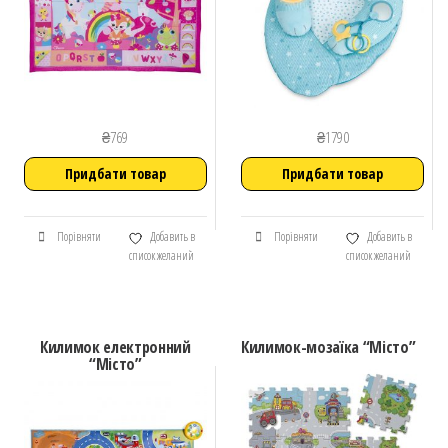
₴
769
₴
1790
Придбати товар
Придбати товар
Порівняти
Добавить в
Порівняти
Добавить в
список желаний
список желаний
Килимок електронний
Килимок-мозаїка “Мicто”
“Місто”