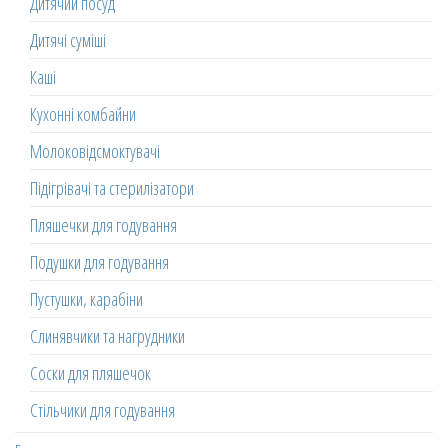
Дитячий посуд
Дитячі суміші
Каші
Кухонні комбайни
Молоковідсмоктувачі
Підігрівачі та стерилізатори
Пляшечки для годування
Подушки для годування
Пустушки, карабіни
Слинявчики та нагрудники
Соски для пляшечок
Стільчики для годування