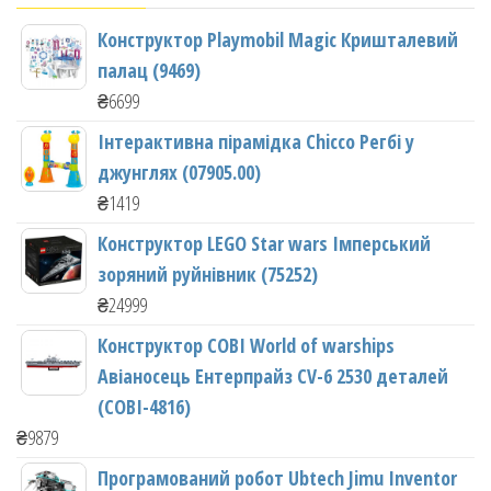
Конструктор Playmobil Magic Кришталевий
палац (9469)
₴
6699
Інтерактивна пірамідка Chicco Регбі у
джунглях (07905.00)
₴
1419
Конструктор LEGO Star wars Імперський
зоряний руйнівник (75252)
₴
24999
Конструктор COBI World of warships
Авіаносець Ентерпрайз CV-6 2530 деталей
(COBI-4816)
₴
9879
Програмований робот Ubtech Jimu Inventor