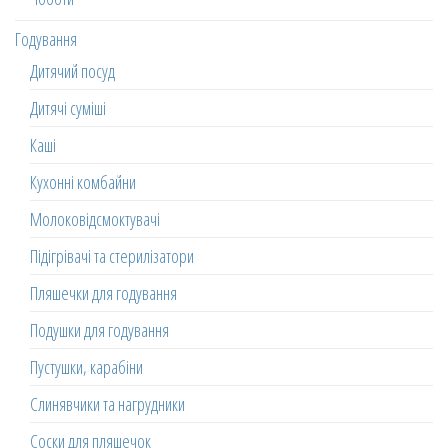
Годування
Дитячий посуд
Дитячі суміші
Каші
Кухонні комбайни
Молоковідсмоктувачі
Підігрівачі та стерилізатори
Пляшечки для годування
Подушки для годування
Пустушки, карабіни
Слинявчики та нагрудники
Соски для пляшечок