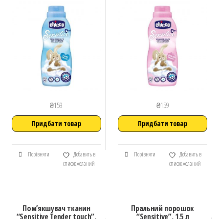
₴
159
₴
159
Придбати товар
Придбати товар
Порівняти
Добавить в
Порівняти
Добавить в
список желаний
список желаний
Пом’якшувач тканин
Пральний порошок
“Sensitive Tender touch”,
“Sensitive”, 1,5 л