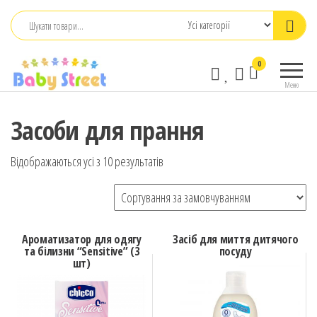
Перейти
до
контенту
babystreet.com.ua
Товари
0
– інтернет-
для дітей
Меню
та
магазин дитячих
немовлят,
бажань
Засоби для прання
іграшки,
одяг
Відображаються усі з 10 результатів
Ароматизатор для одягу
Засіб для миття дитячого
та білизни “Sensitive” (3
посуду
шт)