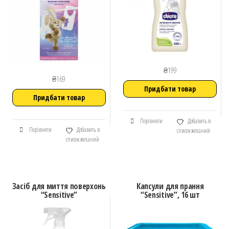
₴
199
₴
169
Придбати товар
Придбати товар
Порівняти
Добавить в
Порівняти
Добавить в
список желаний
список желаний
Засіб для миття поверхонь
Капсули для прання
“Sensitive”
“Sensitive”, 16 шт