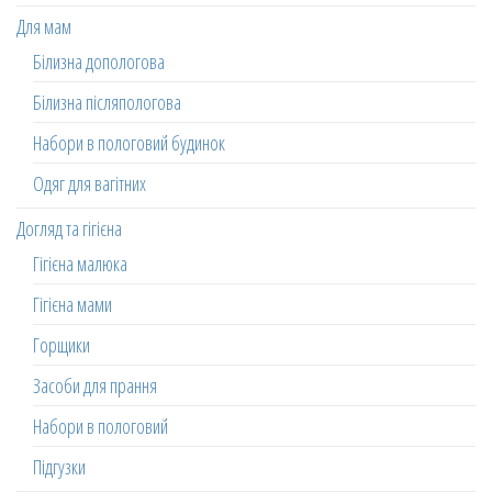
Для мам
Білизна допологова
Білизна післяпологова
Набори в пологовий будинок
Одяг для вагітних
Догляд та гігієна
Гігієна малюка
Гігієна мами
Горщики
Засоби для прання
Набори в пологовий
Підгузки