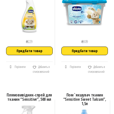
₴
229
₴
309
Придбати товар
Придбати товар
Порівняти
Добавить в
Порівняти
Добавить в
список желаний
список желаний
Плямовивідник-спрей для
Пом`якшувач тканин
тканин “Sensitive”, 500 мл
“Sensitive Sweet Talcum”,
1,5л