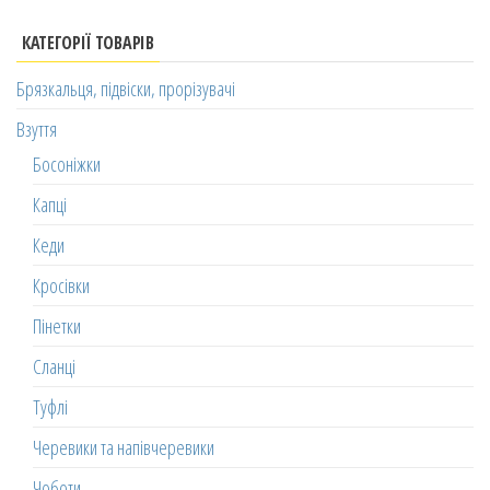
КАТЕГОРІЇ ТОВАРІВ
Брязкальця, підвіски, прорізувачі
Взуття
Босоніжки
Капці
Кеди
Кросівки
Пінетки
Сланці
Туфлі
Черевики та напівчеревики
Чоботи