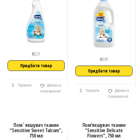
₴
229
₴
249
Придбати товар
Придбати товар
Порівняти
Добавить в
Порівняти
Добавить в
список желаний
список желаний
Пом`якшувач тканин
Пом’якшувач тканин
“Sensitive Sweet Talcum”,
“Sensitive Delicate
750 мл
Flowers”, 750 мл