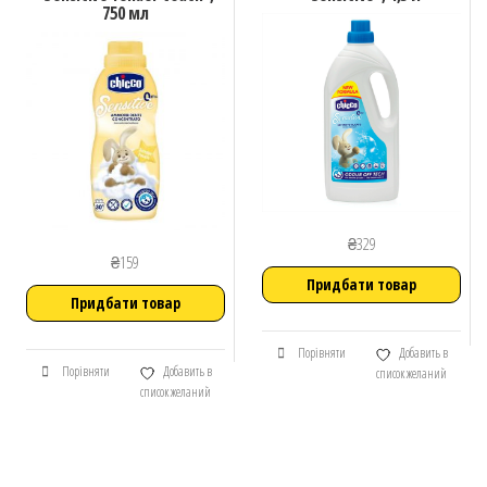
750 мл
₴
329
₴
159
Придбати товар
Придбати товар
Порівняти
Добавить в
Порівняти
Добавить в
список желаний
список желаний