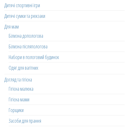
Дитячі спортивні ігри
Дитячі сумки та рюкзаки
Для мам
Білизна допологова
Білизна післяпологова
Набори в пологовий будинок
Одяг для вагітних
Догляд та гігієна
Гігієна малюка
Гігієна мами
Горщики
Засоби для прання