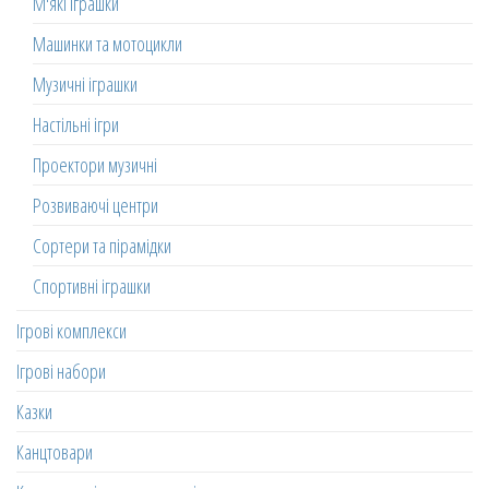
М'які іграшки
Машинки та мотоцикли
Музичні іграшки
Настільні ігри
Проектори музичні
Розвиваючі центри
Сортери та пірамідки
Спортивні іграшки
Ігрові комплекси
Ігрові набори
Казки
Канцтовари