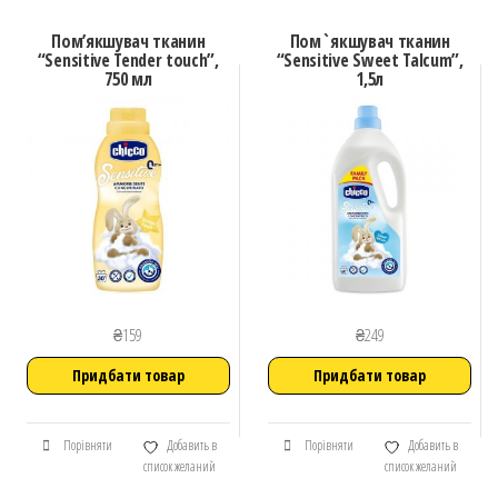
Пом’якшувач тканин
Пом`якшувач тканин
“Sensitive Tender touch”,
“Sensitive Sweet Talcum”,
750 мл
1,5л
₴
159
₴
249
Придбати товар
Придбати товар
Порівняти
Добавить в
Порівняти
Добавить в
список желаний
список желаний