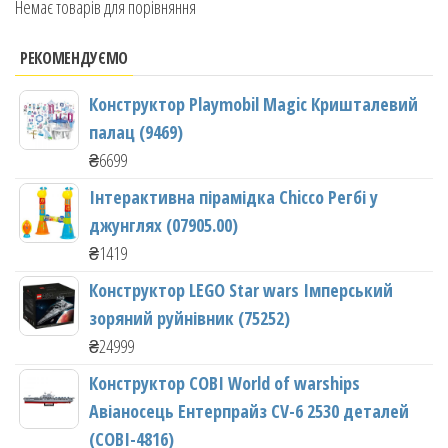
Немає товарів для порівняння
РЕКОМЕНДУЄМО
Конструктор Playmobil Magic Кришталевий
палац (9469)
₴
6699
Інтерактивна пірамідка Chicco Регбі у
джунглях (07905.00)
₴
1419
Конструктор LEGO Star wars Імперський
зоряний руйнівник (75252)
₴
24999
Конструктор COBI World of warships
Авіаносець Ентерпрайз CV-6 2530 деталей
(COBI-4816)