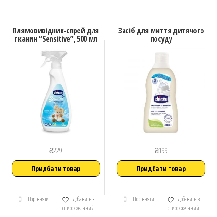
Плямовивідник-спрей для
Засіб для миття дитячого
тканин “Sensitive”, 500 мл
посуду
₴
229
₴
199
Придбати товар
Придбати товар
Порівняти
Добавить в
Порівняти
Добавить в
список желаний
список желаний