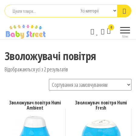
Перейти
до
контенту
babystreet.com.ua
Товари
0
– інтернет-
для дітей
Меню
та
магазин дитячих
немовлят,
бажань
Зволожувачі повітря
іграшки,
одяг
Відображаються усі з 2 результатів
Зволожувач повітря Humi
Зволожувач повітря Humi
Ambient
Fresh