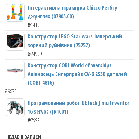
Інтерактивна пірамідка Chicco Регбі у
джунглях (07905.00)
₴
1419
Конструктор LEGO Star wars Імперський
зоряний руйнівник (75252)
₴
24999
Конструктор COBI World of warships
Авіаносець Ентерпрайз CV-6 2530 деталей
(COBI-4816)
₴
9879
Програмований робот Ubtech Jimu Inventor
16 servos (JR1601)
₴
7999
НЕДАВНІ ЗАПИСИ