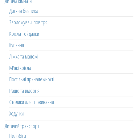
Дитяча кімната
Дитяча безпека
Зволожувачі повітря
Крісла-гойдалки
Купання
Ліжка та манежі
М'які крісла
Постільні приналежності
Радіо та відеоняні
Столики для сповивання
Ходунки
Дитячий транспорт
Велобіги