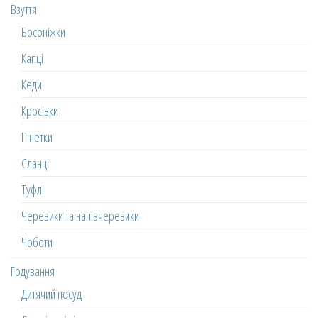
Взуття
Босоніжки
Капці
Кеди
Кросівки
Пінетки
Сланці
Туфлі
Черевики та напівчеревики
Чоботи
Годування
Дитячий посуд