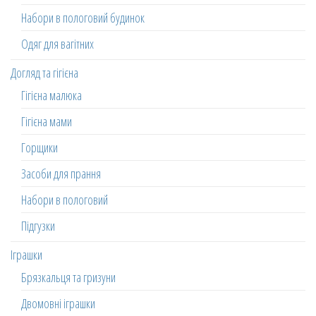
Набори в пологовий будинок
Одяг для вагітних
Догляд та гігієна
Гігієна малюка
Гігієна мами
Горщики
Засоби для прання
Набори в пологовий
Підгузки
Іграшки
Брязкальця та гризуни
Двомовні іграшки