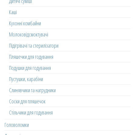
Дитячі суміші
Каші
Кухонні комбайни
Молоковідсмоктувачі
Підігрівачі та стерилізатори
Пляшечки для годування
Подушки для годування
Пустушки, карабіни
Слинявчики та нагрудники
Соски для пляшечок
Стільчики для годування
Головоломки