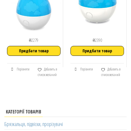
₴
2279
₴
2390
Придбати товар
Придбати товар
Порівняти
Добавить в
Порівняти
Добавить в
список желаний
список желаний
КАТЕГОРІЇ ТОВАРІВ
Брязкальця, підвіски, прорізувачі