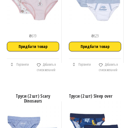
₴
619
₴
629
Придбати товар
Придбати товар
Порівняти
Добавить в
Порівняти
Добавить в
список желаний
список желаний
Труси (2 шт) Scary
Труси (2 шт) Sleep over
Dinosaurs