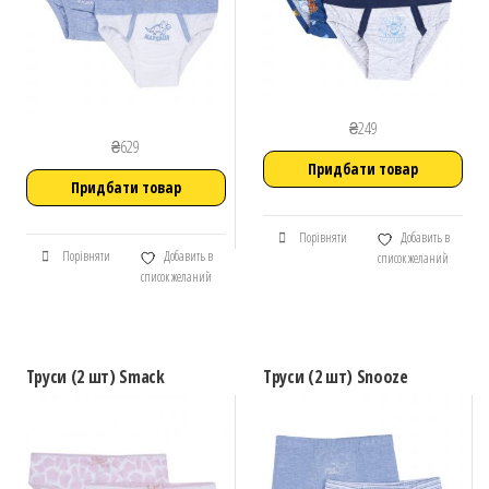
₴
249
₴
629
Придбати товар
Придбати товар
Порівняти
Добавить в
Порівняти
Добавить в
список желаний
список желаний
Труси (2 шт) Smack
Труси (2 шт) Snooze