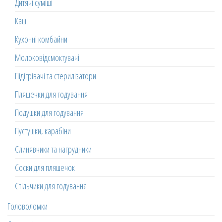
Дитячі суміші
Каші
Кухонні комбайни
Молоковідсмоктувачі
Підігрівачі та стерилізатори
Пляшечки для годування
Подушки для годування
Пустушки, карабіни
Слинявчики та нагрудники
Соски для пляшечок
Стільчики для годування
Головоломки