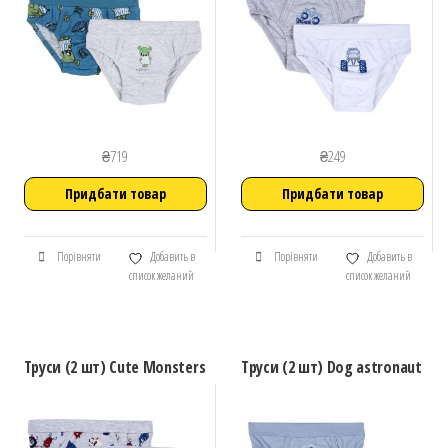
₴
719
₴
249
Придбати товар
Придбати товар
Порівняти
Добавить в
Порівняти
Добавить в
список желаний
список желаний
Труси (2 шт) Cute Monsters
Труси (2 шт) Dog astronaut