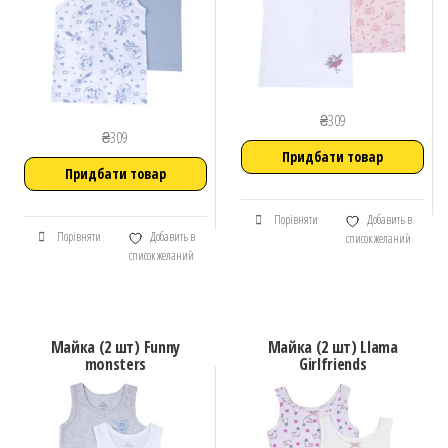
₴
309
₴
309
Придбати товар
Придбати товар
Порівняти
Добавить в
Порівняти
Добавить в
список желаний
список желаний
Майка (2 шт) Funny
Майка (2 шт) Llama
monsters
Girlfriends