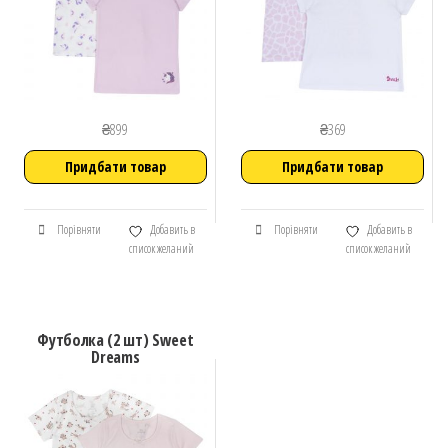
₴
899
₴
369
Придбати товар
Придбати товар
Порівняти
Добавить в
Порівняти
Добавить в
список желаний
список желаний
Футболка (2 шт) Sweet
Dreams