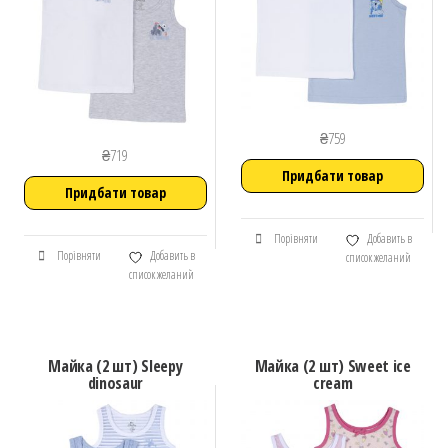
₴
759
₴
719
Придбати товар
Придбати товар
Порівняти
Добавить в
Порівняти
Добавить в
список желаний
список желаний
Майка (2 шт) Sleepy
Майка (2 шт) Sweet ice
dinosaur
cream