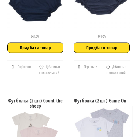
₴
149
₴
135
Придбати товар
Придбати товар
Порівняти
Добавить в
Порівняти
Добавить в
список желаний
список желаний
Футболка (2 шт) Count the
Футболка (2 шт) Game On
sheep