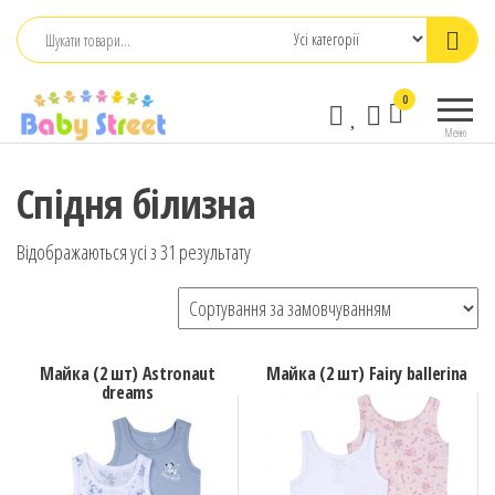
Перейти
до
контенту
babystreet.com.ua
Товари
0
– інтернет-
для дітей
Меню
та
магазин дитячих
немовлят,
бажань
Спідня білизна
іграшки,
одяг
Відображаються усі з 31 результату
Майка (2 шт) Astronaut
Майка (2 шт) Fairy ballerina
dreams