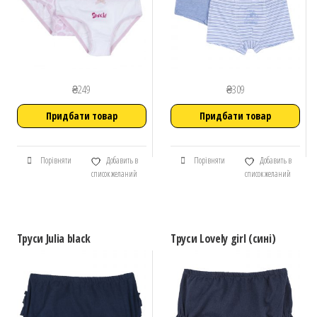
₴
249
₴
309
Придбати товар
Придбати товар
Порівняти
Добавить в
Порівняти
Добавить в
список желаний
список желаний
Труси Julia black
Труси Lovely girl (сині)