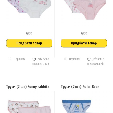
₴
629
₴
629
Придбати товар
Придбати товар
Порівняти
Добавить в
Порівняти
Добавить в
список желаний
список желаний
Труси (2 шт) Funny rabbits
Труси (2 шт) Polar Bear