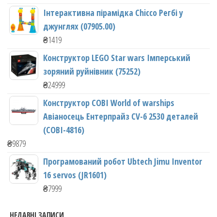
Інтерактивна пірамідка Chicco Регбі у
джунглях (07905.00)
₴
1419
Конструктор LEGO Star wars Імперський
зоряний руйнівник (75252)
₴
24999
Конструктор COBI World of warships
Авіаносець Ентерпрайз CV-6 2530 деталей
(COBI-4816)
₴
9879
Програмований робот Ubtech Jimu Inventor
16 servos (JR1601)
₴
7999
НЕДАВНІ ЗАПИСИ