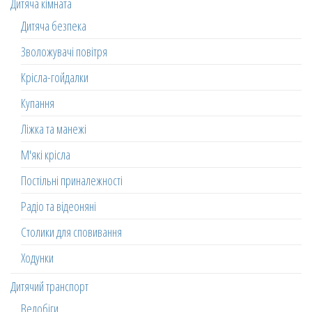
Дитяча кімната
Дитяча безпека
Зволожувачі повітря
Крісла-гойдалки
Купання
Ліжка та манежі
М'які крісла
Постільні приналежності
Радіо та відеоняні
Столики для сповивання
Ходунки
Дитячий транспорт
Велобіги