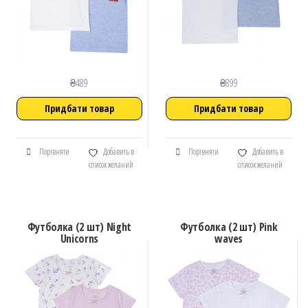
₴
489
₴
899
Придбати товар
Придбати товар
Порівняти
Добавить в
Порівняти
Добавить в
список желаний
список желаний
Футболка (2 шт) Night
Футболка (2 шт) Pink
Unicorns
waves