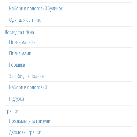
Набори в пологовий будинок
Одяг для вагітних
Догляд та гігієна
Гігієна малюка
Гігієна мами
Горщики
Засоби для прання
Набори в пологовий
Підгузки
Іграшки
Брязкальця та гризуни
Двомовні іграшки