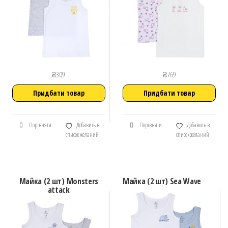
₴
309
₴
769
Придбати товар
Придбати товар
Порівняти
Добавить в
Порівняти
Добавить в
список желаний
список желаний
Майка (2 шт) Monsters
Майка (2 шт) Sea Wave
attack