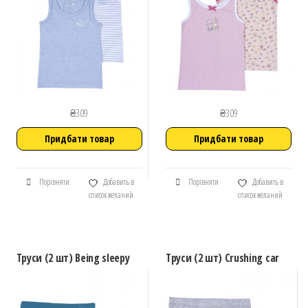
₴
309
₴
309
Придбати товар
Придбати товар
Порівняти
Добавить в
Порівняти
Добавить в
список желаний
список желаний
Труси (2 шт) Being sleepy
Труси (2 шт) Crushing car