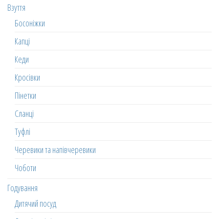
Взуття
Босоніжки
Капці
Кеди
Кросівки
Пінетки
Сланці
Туфлі
Черевики та напівчеревики
Чоботи
Годування
Дитячий посуд