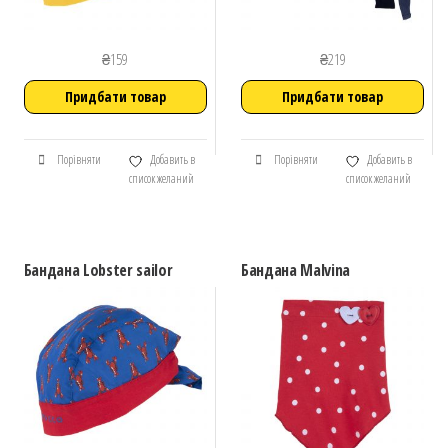
₴
159
₴
219
Придбати товар
Придбати товар
Порівняти
Добавить в
Порівняти
Добавить в
список желаний
список желаний
Бандана Lobster sailor
Бандана Malvina