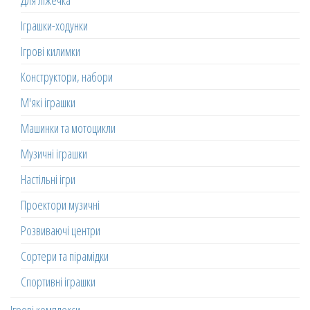
Для ліжечка
Іграшки-ходунки
Ігрові килимки
Конструктори, набори
М'які іграшки
Машинки та мотоцикли
Музичні іграшки
Настільні ігри
Проектори музичні
Розвиваючі центри
Сортери та пірамідки
Спортивні іграшки