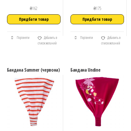
₴
162
₴
175
Придбати товар
Придбати товар
Порівняти
Добавить в
Порівняти
Добавить в
список желаний
список желаний
Бандана Summer (червона)
Бандана Undine