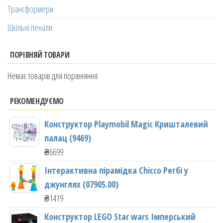
Трансформери
Шкільні пенали
ПОРІВНЯЙ ТОВАРИ
Немає товарів для порівняння
РЕКОМЕНДУЄМО
Конструктор Playmobil Magic Кришталевий
палац (9469)
₴
6699
Інтерактивна пірамідка Chicco Регбі у
джунглях (07905.00)
₴
1419
Конструктор LEGO Star wars Імперський