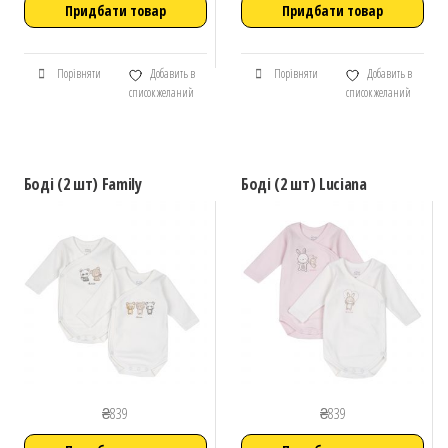
Придбати товар
Придбати товар
Порівняти
Добавить в
Порівняти
Добавить в
список желаний
список желаний
Боді (2 шт) Family
Боді (2 шт) Luciana
₴
839
₴
839