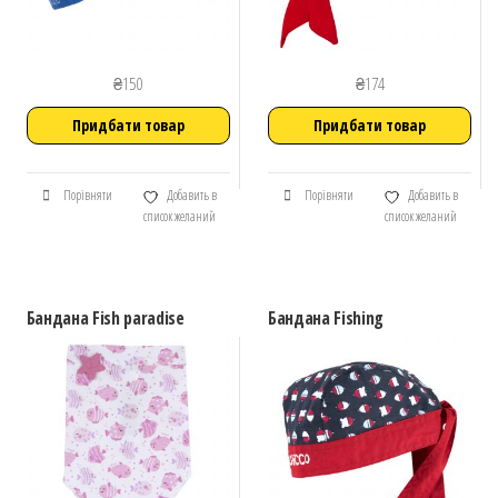
₴
150
₴
174
Придбати товар
Придбати товар
Порівняти
Добавить в
Порівняти
Добавить в
список желаний
список желаний
Бандана Fish paradise
Бандана Fishing