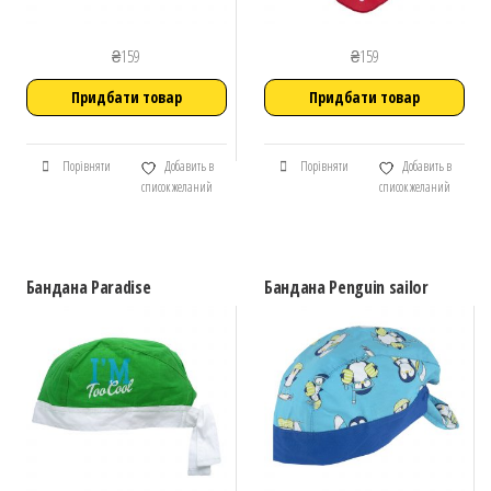
₴
159
₴
159
Придбати товар
Придбати товар
Порівняти
Добавить в
Порівняти
Добавить в
список желаний
список желаний
Бандана Paradise
Бандана Penguin sailor