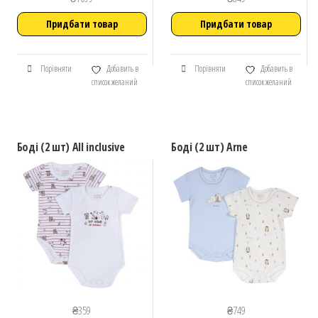
Придбати товар
Придбати товар
Порівняти
Добавить в
Порівняти
Добавить в
список желаний
список желаний
Боді (2 шт) All inclusive
Боді (2 шт) Arne
₴
359
₴
749