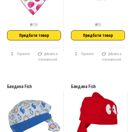
₴
159
₴
59
Придбати товар
Придбати товар
Порівняти
Добавить в
Порівняти
Добавить в
список желаний
список желаний
Бандана Fish
Бандана Fish