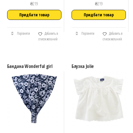
₴
219
₴
219
Придбати товар
Придбати товар
Порівняти
Добавить в
Порівняти
Добавить в
список желаний
список желаний
Бандана Wonderful girl
Блузка Jolie