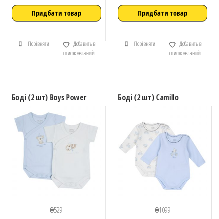
Придбати товар
Придбати товар
Порівняти
Добавить в
Порівняти
Добавить в
список желаний
список желаний
Боді (2 шт) Boys Power
Боді (2 шт) Camillo
₴
529
₴
1099