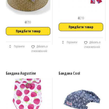
₴
219
₴
799
Придбати товар
Придбати товар
Порівняти
Добавить в
Порівняти
Добавить в
список желаний
список желаний
Бандана Augustine
Бандана Cool