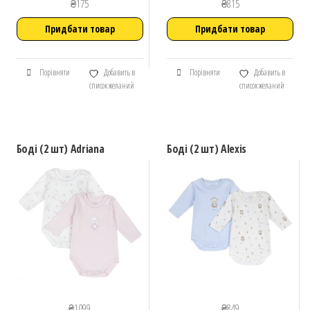
₴
175
₴
815
Придбати товар
Придбати товар
Порівняти
Добавить в
Порівняти
Добавить в
список желаний
список желаний
Боді (2 шт) Adriana
Боді (2 шт) Alexis
₴
1099
₴
849