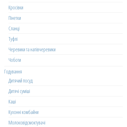
Кросівки
Пінетки
Сланці
Туфлі
Черевики та напівчеревики
Чоботи
Годування
Дитячий посуд
Дитячі суміші
Каші
Кухонні комбайни
Молоковідсмоктувачі