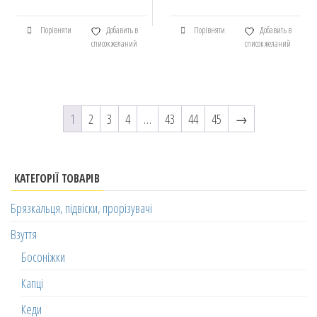
Порівняти
Добавить в
Порівняти
Добавить в
список желаний
список желаний
1
2
3
4
…
43
44
45
→
КАТЕГОРІЇ ТОВАРІВ
Брязкальця, підвіски, прорізувачі
Взуття
Босоніжки
Капці
Кеди