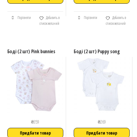
Порівняти
Добавить в
Порівняти
Добавить в
список желаний
список желаний
Боді (2 шт) Pink bunnies
Боді (2 шт) Puppy song
₴
359
₴
269
Придбати товар
Придбати товар