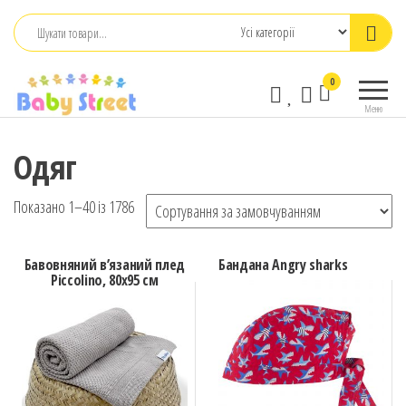
Перейти
до
контенту
babystreet.com.ua
Товари
0
– інтернет-
для дітей
Меню
та
магазин дитячих
немовлят,
бажань
Одяг
іграшки,
одяг
Показано 1–40 із 1786
Бавовняний в’язаний плед
Бандана Angry sharks
Piccolino, 80х95 см