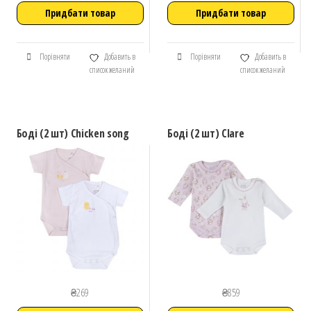
Придбати товар
Придбати товар
Порівняти
Добавить в
Порівняти
Добавить в
список желаний
список желаний
Боді (2 шт) Chicken song
Боді (2 шт) Clare
₴
269
₴
859