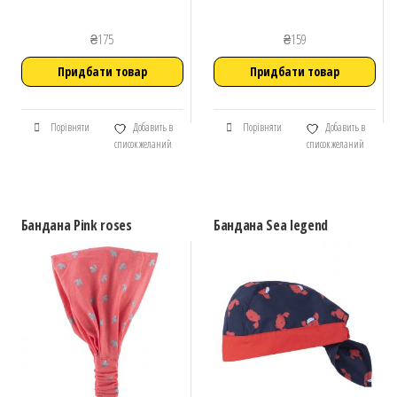
₴
175
₴
159
Придбати товар
Придбати товар
Порівняти
Добавить в
Порівняти
Добавить в
список желаний
список желаний
Бандана Pink roses
Бандана Sea legend