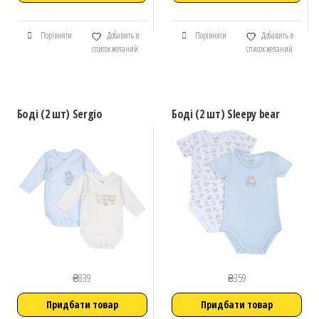
Порівняти
Добавить в
Порівняти
Добавить в
список желаний
список желаний
Боді (2 шт) Sergio
Боді (2 шт) Sleepy bear
₴
839
₴
359
Придбати товар
Придбати товар