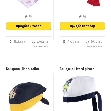
₴
159
₴
150
Придбати товар
Придбати товар
Порівняти
Добавить в
Порівняти
Добавить в
список желаний
список желаний
Бандана Hippo sailor
Бандана Lizard pirate