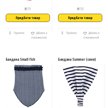
₴
219
₴
150
Придбати товар
Придбати товар
Порівняти
Добавить в
Порівняти
Добавить в
список желаний
список желаний
Бандана Small fish
Бандана Summer (синя)