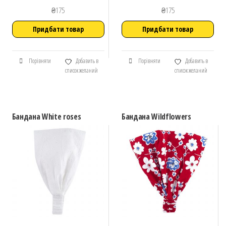
₴
175
₴
175
Придбати товар
Придбати товар
Порівняти
Добавить в
Порівняти
Добавить в
список желаний
список желаний
Бандана White roses
Бандана Wildflowers