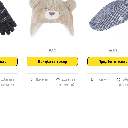
₴
279
₴
299
овар
Придбати товар
Придбати товар
Добавить в
Порівняти
Добавить в
Порівняти
Доба
сок желаний
список желаний
список ж