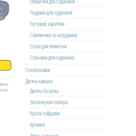
Пляшечки для годування
Подушки для годування
Пустушки, карабіни
Слинявчики та нагрудники
Соски для пляшечок
Стільчики для годування
Головоломки
Дитяча кімната
вить в
Дитяча безпека
еланий
Зволожувачі повітря
Крісла-гойдалки
Купання
Ліжка та манежі