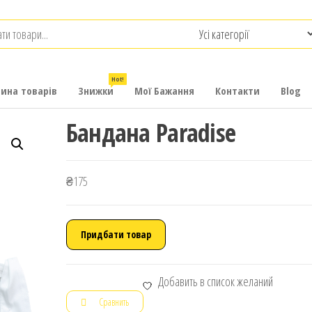
.com.ua
-
итячих
Hot!
рина товарів
Знижки
Мої Бажання
Контакти
Blog
Бандана Paradise
₴
175
Придбати товар
Добавить в список желаний
Сравнить