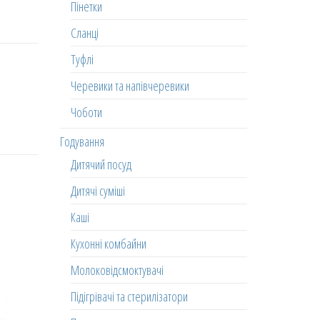
Пінетки
Сланці
Туфлі
Черевики та напівчеревики
Чоботи
Годування
Дитячий посуд
Дитячі суміші
Каші
Кухонні комбайни
Молоковідсмоктувачі
Підігрівачі та стерилізатори