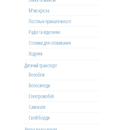
М'які крісла
Постільні приналежності
Радіо та відеоняні
Столики для сповивання
Ходунки
Дитячий транспорт
Велобіги
Велосипеди
Електромобілі
Самокати
Скейтборди
Дитячі велосипеди