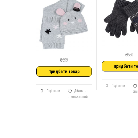
₴
559
₴
699
Придбати т
Придбати товар
Порівняти
Порівняти
Добавить в
спи
список желаний