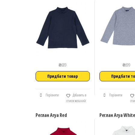
₴
689
₴
699
Придбати товар
Придбати т
Порівняти
Добавить в
Порівняти
список желаний
спи
Реглан Arya Red
Реглан Arya Whit