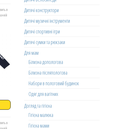
Дитячі конструктори
вить в
еланий
Дитячі музичні інструменти
Дитячі спортивні ігри
Дитячі сумки та рюкзаки
Для мам
Білизна допологова
Білизна післяпологова
Набори в пологовий будинок
Одяг для вагітних
Догляд та гігієна
Гігієна малюка
вить в
Гігієна мами
еланий