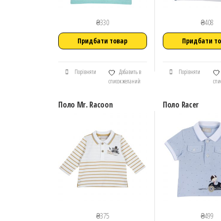
₴
330
₴
408
Придбати товар
Придбати т
Порівняти
Добавить в
Порівняти
список желаний
спи
Поло Mr. Racoon
Поло Racer
₴
375
₴
499