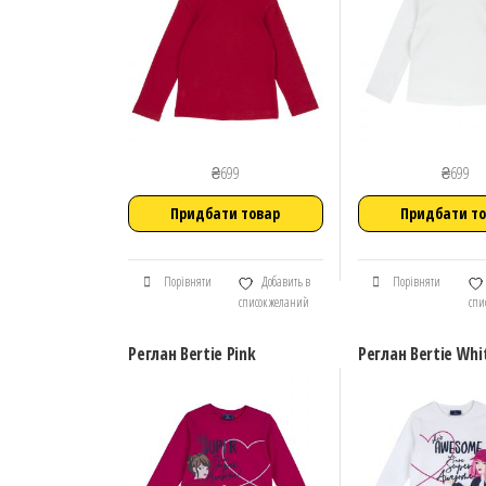
₴
699
₴
699
Придбати товар
Придбати т
Порівняти
Добавить в
Порівняти
список желаний
спи
Реглан Bertie Pink
Реглан Bertie Whi