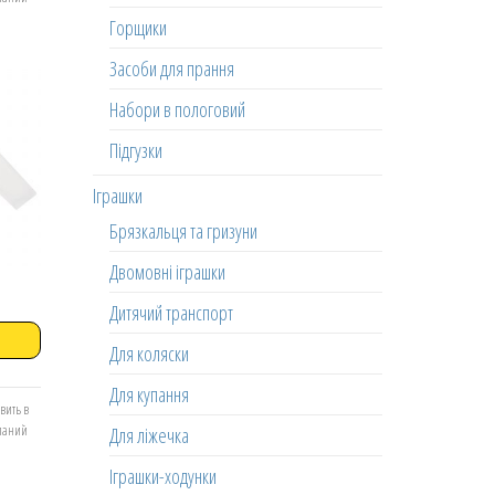
Горщики
Засоби для прання
Набори в пологовий
Підгузки
Іграшки
Брязкальця та гризуни
Двомовні іграшки
Дитячий транспорт
Для коляски
Для купання
вить в
еланий
Для ліжечка
Іграшки-ходунки