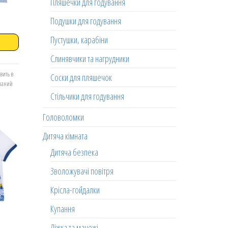
Пляшечки для годування
Подушки для годування
Пустушки, карабіни
Слинявчики та нагрудники
вить в
Соски для пляшечок
еланий
Стільчики для годування
Головоломки
Дитяча кімната
Дитяча безпека
Зволожувачі повітря
Крісла-гойдалки
Купання
Ліжка та манежі