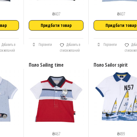
₴
407
₴
407
овар
Придбати товар
Придбати товар
Добавить в
Порівняти
Добавить в
Порівняти
Доба
сок желаний
список желаний
список ж
Поло Sailing time
Поло Sailor spirit
₴
467
₴
499