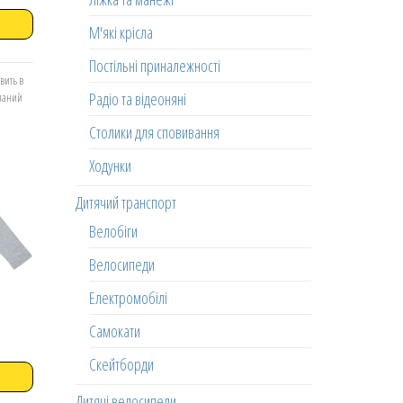
М'які крісла
Постільні приналежності
вить в
Радіо та відеоняні
еланий
Столики для сповивання
Ходунки
Дитячий транспорт
Велобіги
Велосипеди
Електромобілі
Самокати
Скейтборди
Дитячі велосипеди