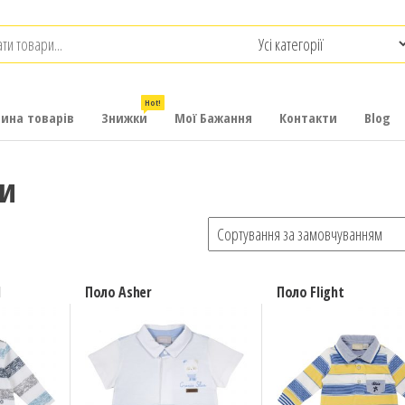
.com.ua
-
итячих
Hot!
рина товарів
Знижки
Мої Бажання
Контакти
Blog
ки
d
Поло Asher
Поло Flight