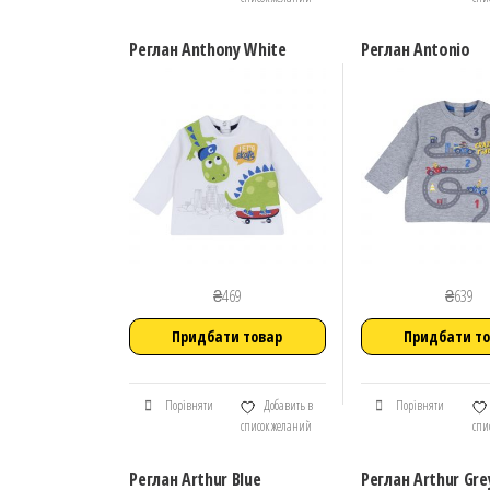
Реглан Anthony White
Реглан Antonio
₴
469
₴
639
Придбати товар
Придбати т
Порівняти
Добавить в
Порівняти
список желаний
спи
Реглан Arthur Blue
Реглан Arthur Gre