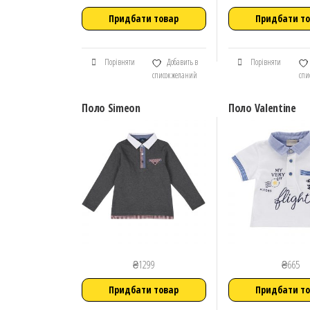
Придбати товар
Придбати т
Порівняти
Добавить в
Порівняти
список желаний
спи
Поло Simeon
Поло Valentine
₴
1299
₴
665
Придбати товар
Придбати т