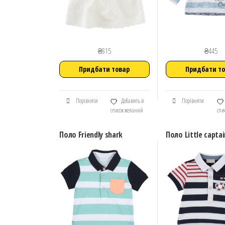
₴
815
₴
445
Придбати товар
Придбати т
Порівняти
Добавить в
Порівняти
список желаний
спи
Поло Friendly shark
Поло Little captai