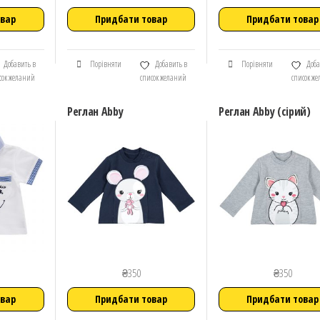
овар
Придбати товар
Придбати товар
Добавить в
Порівняти
Добавить в
Порівняти
Доба
сок желаний
список желаний
список ж
Реглан Abby
Реглан Abby (сірий)
₴
350
₴
350
овар
Придбати товар
Придбати товар