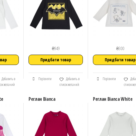
₴
949
₴
300
овар
Придбати товар
Придбати товар
Добавить в
Порівняти
Добавить в
Порівняти
Доба
сок желаний
список желаний
список ж
te
Реглан Bianca
Реглан Bianca White