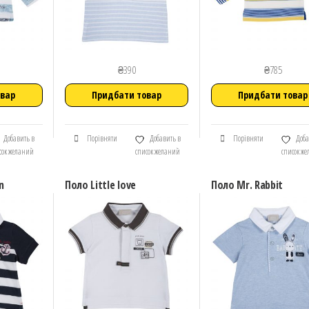
₴
390
₴
785
овар
Придбати товар
Придбати товар
Добавить в
Порівняти
Добавить в
Порівняти
Доба
сок желаний
список желаний
список ж
n
Поло Little love
Поло Mr. Rabbit