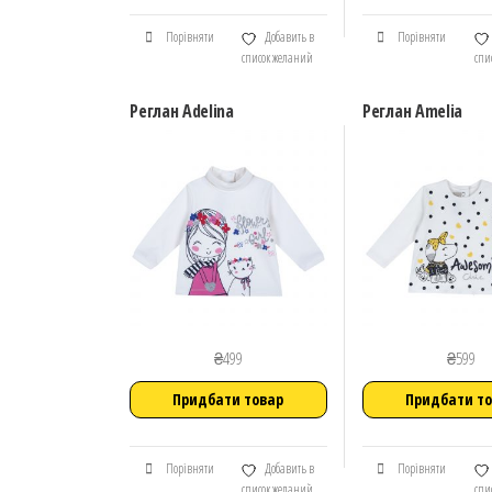
Порівняти
Добавить в
Порівняти
список желаний
спи
Реглан Adelina
Реглан Amelia
₴
499
₴
599
Придбати товар
Придбати т
Порівняти
Добавить в
Порівняти
список желаний
спи