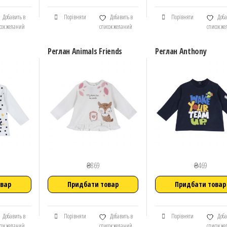
Добавить в
Порівняти
Добавить в
Порівняти
Доба
сок желаний
список желаний
список ж
Реглан Animals Friends
Реглан Anthony
₴
869
₴
469
овар
Придбати товар
Придбати товар
Добавить в
Порівняти
Добавить в
Порівняти
Доба
сок желаний
список желаний
список ж