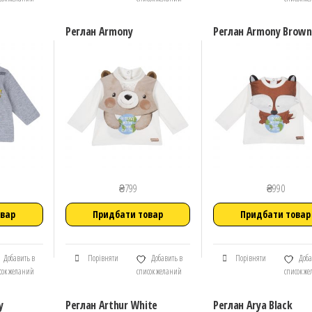
Реглан Armony
Реглан Armony Brown
₴
799
₴
990
овар
Придбати товар
Придбати товар
Добавить в
Порівняти
Добавить в
Порівняти
Доба
сок желаний
список желаний
список ж
y
Реглан Arthur White
Реглан Arya Black