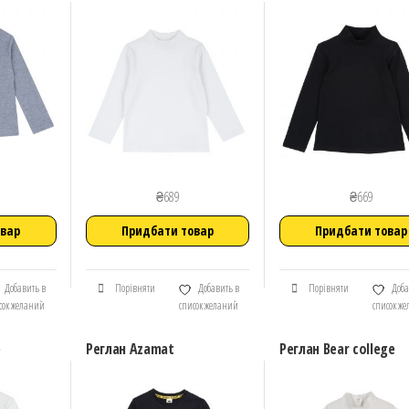
₴
689
₴
669
овар
Придбати товар
Придбати товар
Добавить в
Порівняти
Добавить в
Порівняти
Доба
сок желаний
список желаний
список ж
e
Реглан Azamat
Реглан Bear college