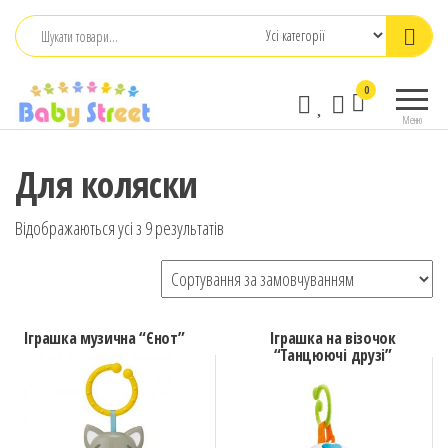
Перейти
до
контенту
babystreet.com.ua
Товари
0
– інтернет-
для дітей
Меню
та
магазин дитячих
немовлят,
бажань
Для коляски
іграшки,
одяг
Відображаються усі з 9 результатів
Іграшка музична “Єнот”
Іграшка на візочок
“Танцюючі друзі”