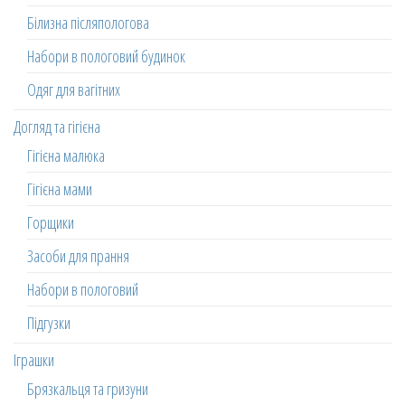
Білизна післяпологова
Набори в пологовий будинок
Одяг для вагітних
Догляд та гігієна
Гігієна малюка
Гігієна мами
Горщики
Засоби для прання
Набори в пологовий
Підгузки
Іграшки
Брязкальця та гризуни