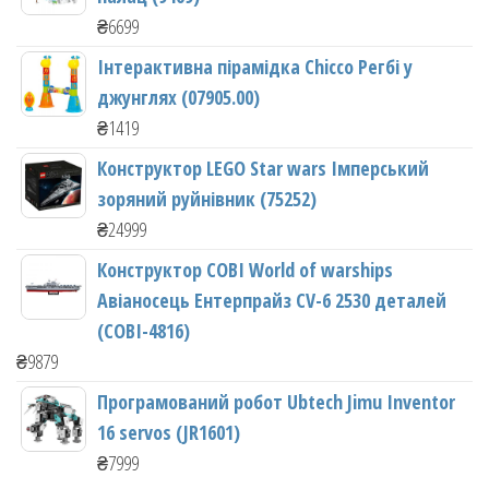
₴
6699
Інтерактивна пірамідка Chicco Регбі у
джунглях (07905.00)
₴
1419
Конструктор LEGO Star wars Імперський
зоряний руйнівник (75252)
₴
24999
Конструктор COBI World of warships
Авіаносець Ентерпрайз CV-6 2530 деталей
(COBI-4816)
₴
9879
Програмований робот Ubtech Jimu Inventor
16 servos (JR1601)
₴
7999