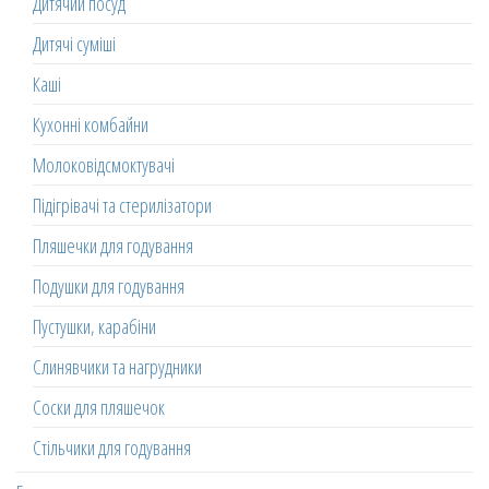
Дитячий посуд
Дитячі суміші
Каші
Кухонні комбайни
Молоковідсмоктувачі
Підігрівачі та стерилізатори
Пляшечки для годування
Подушки для годування
Пустушки, карабіни
Слинявчики та нагрудники
Соски для пляшечок
Стільчики для годування