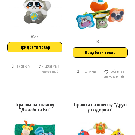
₴
599
₴
990
Придбати товар
Придбати товар
Порівняти
Добавить в
Порівняти
Добавить в
список желаний
список желаний
Іграшка на коляску
Іграшка на коляску “Друзі
“Джилбі та Елі”
у подорожі”