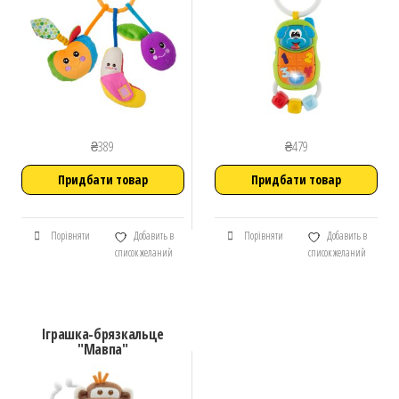
₴
389
₴
479
Придбати товар
Придбати товар
Порівняти
Добавить в
Порівняти
Добавить в
список желаний
список желаний
Іграшка-брязкальце
"Мавпа"