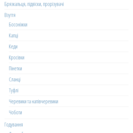
Брязкальця, підвіски, прорізувачі
Взуття
Босоніжки
Капці
Кеди
Кросівки
Пінетки
Сланці
Туфлі
Черевики та напівчеревики
Чоботи
Годування