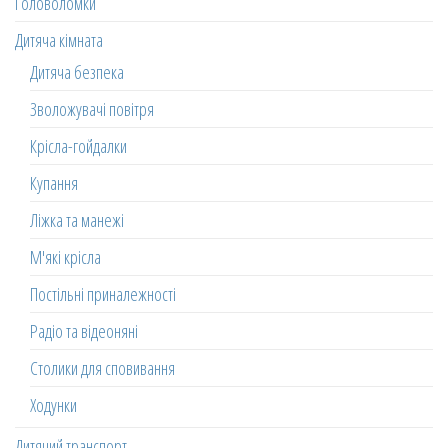
Головоломки
Дитяча кімната
Дитяча безпека
Зволожувачі повітря
Крісла-гойдалки
Купання
Ліжка та манежі
М'які крісла
Постільні приналежності
Радіо та відеоняні
Столики для сповивання
Ходунки
Дитячий транспорт