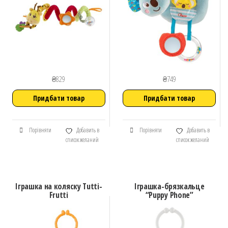
₴
829
₴
749
Придбати товар
Придбати товар
Порівняти
Добавить в
Порівняти
Добавить в
список желаний
список желаний
Іграшка на коляску Tutti-
Іграшка-брязкальце
Frutti
“Puppy Phone”