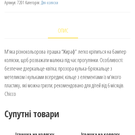
Артикул:
7201
Категорія:
Для коляски
ОПИС
М’яка різнокольорова іграшка “Жираф” легко кріпиться на бампер
коляски, щоб розважати малюка під час прогулянки. Особливості:
безпечне дзеркальце-квітка; прозора кулька-брязкальце з
метеликом і кульками всередині; кільце з елементами із м’якого
пластику, які можна гризти; рекомендовано для дітей від 6 місяців.
Chicco
Супутні товари
Іграшка на коляску
Іграшка на коляску