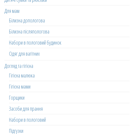
Для мам
Білизна допологова
Білизна післяпологова
Набори в пологовий будинок
Одяг для вагітних
Догляд та гігієна
Гігієна малюка
Гігієна мами
Горщики
Засоби для прання
Набори в пологовий
Підгузки