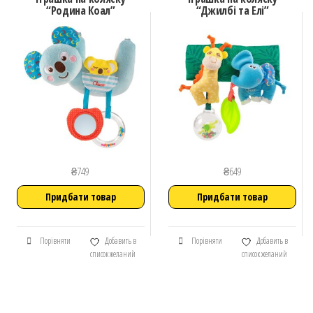
“Родина Коал”
“Джилбі та Елі”
₴
749
₴
649
Придбати товар
Придбати товар
Порівняти
Добавить в
Порівняти
Добавить в
список желаний
список желаний