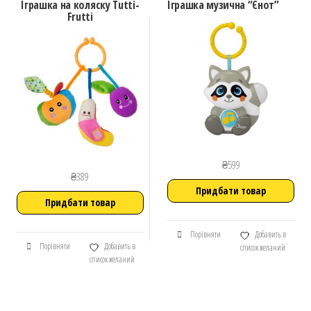
Іграшка на коляску Tutti-
Іграшка музична “Єнот”
Frutti
₴
599
₴
389
Придбати товар
Придбати товар
Порівняти
Добавить в
Порівняти
Добавить в
список желаний
список желаний