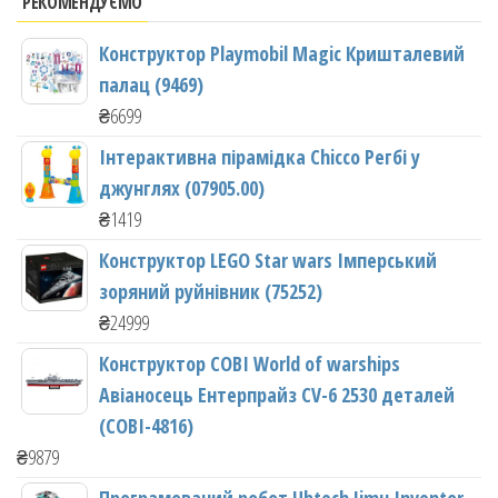
РЕКОМЕНДУЄМО
Конструктор Playmobil Magic Кришталевий
палац (9469)
₴
6699
Інтерактивна пірамідка Chicco Регбі у
джунглях (07905.00)
₴
1419
Конструктор LEGO Star wars Імперський
зоряний руйнівник (75252)
₴
24999
Конструктор COBI World of warships
Авіаносець Ентерпрайз CV-6 2530 деталей
(COBI-4816)
₴
9879