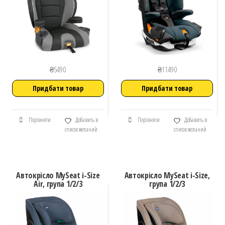
₴
5490
₴
11490
Придбати товар
Придбати товар
Порівняти
Добавить в
Порівняти
Добавить в
список желаний
список желаний
Автокрісло MySeat i-Size
Автокрісло MySeat i-Size,
Air, група 1/2/3
група 1/2/3