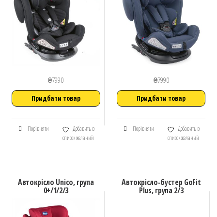
₴
7990
₴
7990
Придбати товар
Придбати товар
Порівняти
Добавить в
Порівняти
Добавить в
список желаний
список желаний
Автокрісло Unico, група
Автокрісло-бустер GoFit
0+/1/2/3
Plus, група 2/3