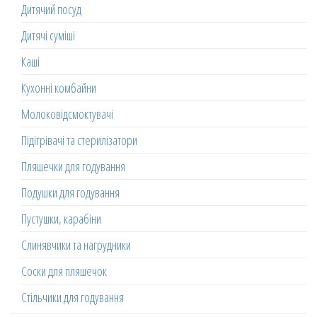
Дитячий посуд
Дитячі суміші
Каші
Кухонні комбайни
Молоковідсмоктувачі
Підігрівачі та стерилізатори
Пляшечки для годування
Подушки для годування
Пустушки, карабіни
Слинявчики та нагрудники
Соски для пляшечок
Стільчики для годування