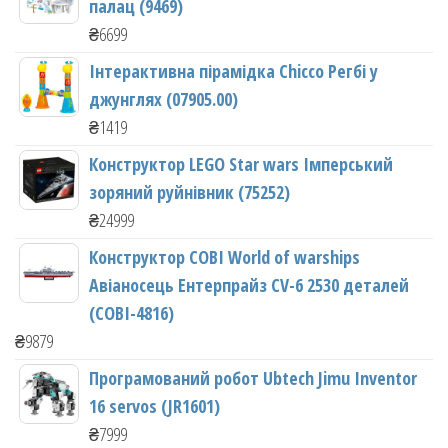
палац (9469)
₴
6699
Інтерактивна пірамідка Chicco Регбі у
джунглях (07905.00)
₴
1419
Конструктор LEGO Star wars Імперський
зоряний руйнівник (75252)
₴
24999
Конструктор COBI World of warships
Авіаносець Ентерпрайз CV-6 2530 деталей
(COBI-4816)
₴
9879
Програмований робот Ubtech Jimu Inventor
16 servos (JR1601)
₴
7999