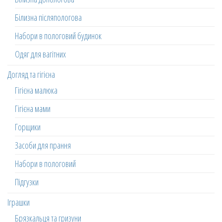
Білизна післяпологова
Набори в пологовий будинок
Одяг для вагітних
Догляд та гігієна
Гігієна малюка
Гігієна мами
Горщики
Засоби для прання
Набори в пологовий
Підгузки
Іграшки
Брязкальця та гризуни