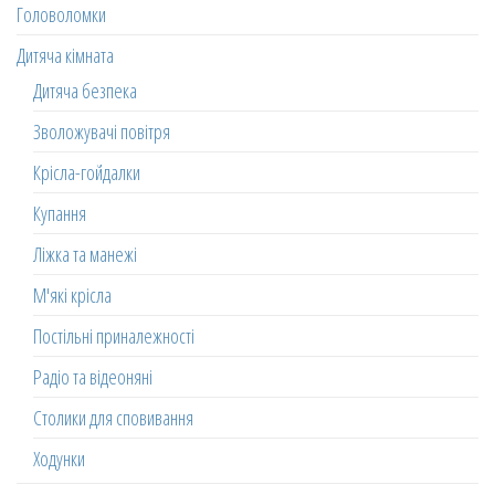
Головоломки
Дитяча кімната
Дитяча безпека
Зволожувачі повітря
Крісла-гойдалки
Купання
Ліжка та манежі
М'які крісла
Постільні приналежності
Радіо та відеоняні
Столики для сповивання
Ходунки