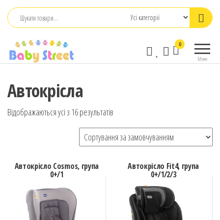
Перейти
до
контенту
babystreet.com.ua
Товари
0
– інтернет-
для дітей
Меню
та
магазин дитячих
немовлят,
бажань
Автокрісла
іграшки,
одяг
Відображаються усі з 16 результатів
Автокрісло Cosmos, група
Автокрісло Fit4, група
0+/1
0+/1/2/3