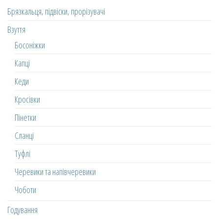
Брязкальця, підвіски, прорізувачі
Взуття
Босоніжки
Капці
Кеди
Кросівки
Пінетки
Сланці
Туфлі
Черевики та напівчеревики
Чоботи
Годування