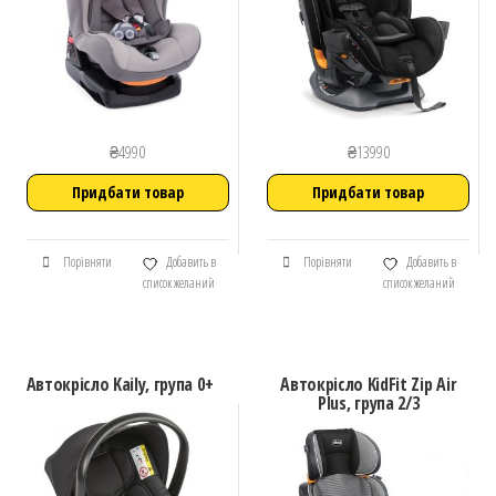
₴
4990
₴
13990
Придбати товар
Придбати товар
Порівняти
Добавить в
Порівняти
Добавить в
список желаний
список желаний
Автокрісло Kaily, група 0+
Автокрісло KidFit Zip Air
Plus, група 2/3