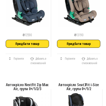
₴
13590
₴
13190
Придбати товар
Придбати товар
Порівняти
Добавить в
Порівняти
Добавить в
список желаний
список желаний
Автокрісло NextFit Zip Max
Автокрісло Seat3Fit i-Size
Air, група 0+/1/2/3
Air, група 0+/1/2