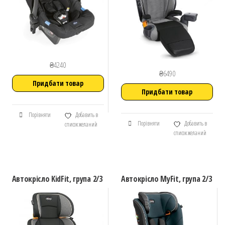
₴
4240
₴
6490
Придбати товар
Придбати товар
Порівняти
Добавить в
Порівняти
Добавить в
список желаний
список желаний
Автокрісло KidFit, група 2/3
Автокрісло MyFit, група 2/3