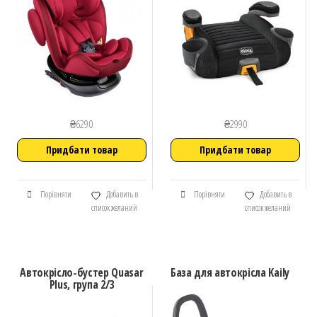
₴
6290
₴
2990
Придбати товар
Придбати товар
Порівняти
Добавить в
Порівняти
Добавить в
список желаний
список желаний
Автокрісло-бустер Quasar
База для автокрісла Kaily
Plus, група 2/3