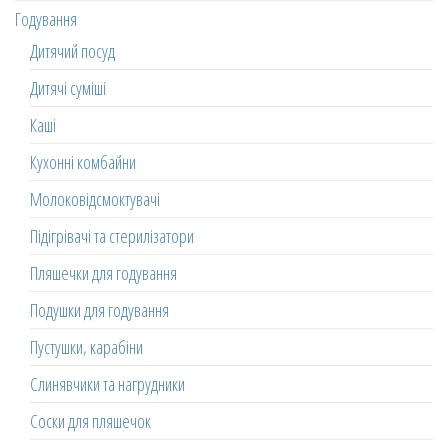
Годування
Дитячий посуд
Дитячі суміші
Каші
Кухонні комбайни
Молоковідсмоктувачі
Підігрівачі та стерилізатори
Пляшечки для годування
Подушки для годування
Пустушки, карабіни
Слинявчики та нагрудники
Соски для пляшечок