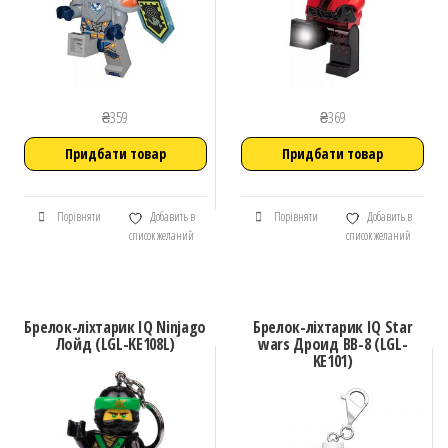
₴
359
₴
369
Придбати товар
Придбати товар
Порівняти
Добавить в
Порівняти
Добавить в
список желаний
список желаний
Брелок-ліхтарик IQ Ninjago
Брелок-ліхтарик IQ Star
Лойд (LGL-KE108L)
wars Дроид BB-8 (LGL-
KE101)