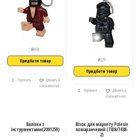
₴
369
₴
329
Придбати товар
Придбати товар
Порівняти
Добавить в
список желаний
Порівняти
Добавить в
список желаний
Валізка з
Візок для маркету Polesie
інструментами(2001259)
помаранчевий (7438/7438-
2)