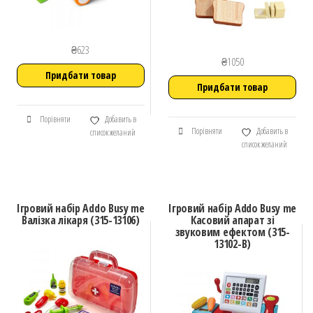
₴
623
₴
1050
Придбати товар
Придбати товар
Порівняти
Добавить в
Порівняти
Добавить в
список желаний
список желаний
Ігровий набір Addo Busy me
Ігровий набір Addo Busy me
Валізка лікаря (315-13106)
Касовий апарат зі
звуковим ефектом (315-
13102-B)