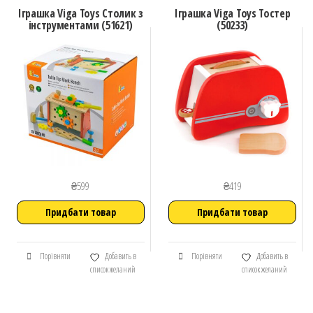
Іграшка Viga Toys Столик з
Іграшка Viga Toys Тостер
інструментами (51621)
(50233)
₴
599
₴
419
Придбати товар
Придбати товар
Порівняти
Добавить в
Порівняти
Добавить в
список желаний
список желаний