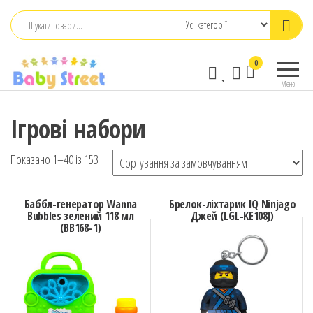
Перейти
до
контенту
babystreet.com.ua
Товари
0
– інтернет-
для дітей
Меню
та
магазин дитячих
немовлят,
бажань
Ігрові набори
іграшки,
одяг
Показано 1–40 із 153
Баббл-генератор Wanna
Брелок-ліхтарик IQ Ninjago
Bubbles зелений 118 мл
Джей (LGL-KE108J)
(BB168-1)