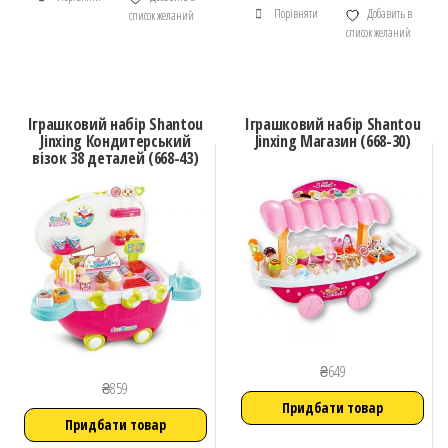
Порівняти
Добавить в
список желаний
список желаний
Іграшковий набір Shantou
Іграшковий набір Shantou
Jinxing Кондитерський
Jinxing Магазин (668-30)
візок 38 деталей (668-43)
₴
649
₴
859
Придбати товар
Придбати товар