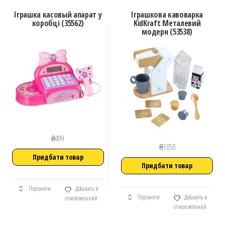
Іграшка касовый апарат у
Іграшкова кавоварка
коробці (35562)
KidKraft Металевий
модерн (53538)
₴
499
₴
1050
Придбати товар
Придбати товар
Порівняти
Добавить в
Порівняти
Добавить в
список желаний
список желаний