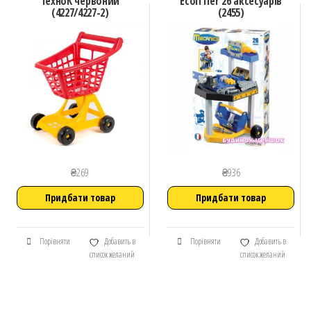
ТехноК червоний
Ecoiffier 26 аксесуарів
(4227/4227-2)
(2455)
₴
269
₴
936
Придбати товар
Придбати товар
Порівняти
Добавить в
Порівняти
Добавить в
список желаний
список желаний