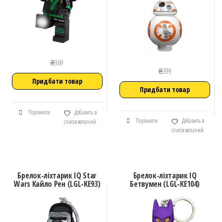
₴
369
₴
399
Придбати товар
Придбати товар
Порівняти
Добавить в
Порівняти
Добавить в
список желаний
список желаний
Брелок-ліхтарик IQ Star
Брелок-ліхтарик IQ
Wars Кайло Рен (LGL-KE93)
Бетвумен (LGL-KE104)