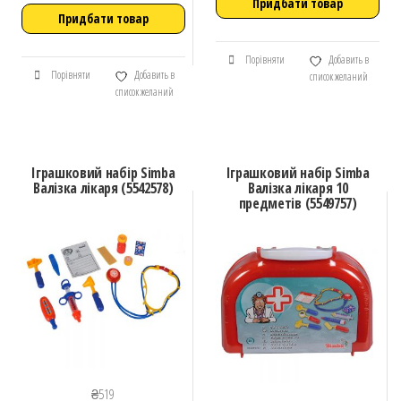
Придбати товар
Придбати товар
Порівняти
Добавить в
Порівняти
Добавить в
список желаний
список желаний
Іграшковий набір Simba
Іграшковий набір Simba
Валізка лікаря (5542578)
Валізка лікаря 10
предметів (5549757)
₴
519