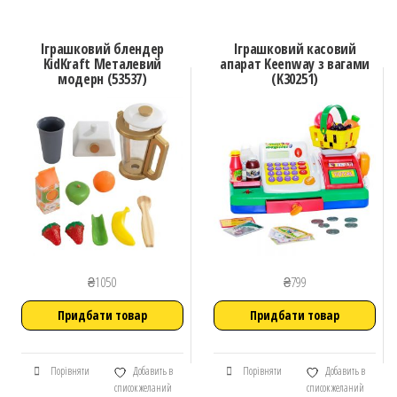
Іграшковий блендер
Іграшковий касовий
KidKraft Металевий
апарат Keenway з вагами
модерн (53537)
(K30251)
₴
1050
₴
799
Придбати товар
Придбати товар
Порівняти
Добавить в
Порівняти
Добавить в
список желаний
список желаний