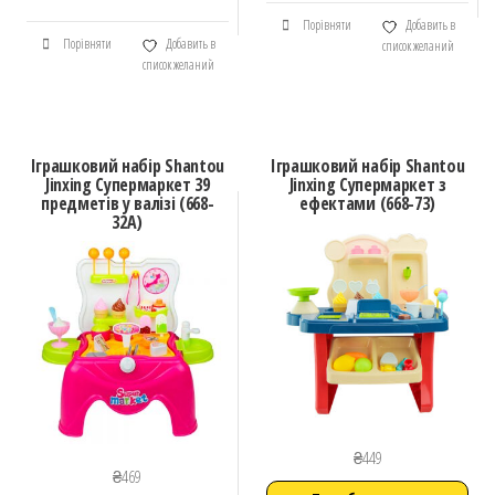
Порівняти
Добавить в
Порівняти
Добавить в
список желаний
список желаний
Іграшковий набір Shantou
Іграшковий набір Shantou
Jinxing Супермаркет 39
Jinxing Супермаркет з
предметів у валізі (668-
ефектами (668-73)
32А)
₴
449
₴
469