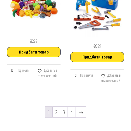
₴
299
₴
399
Придбати товар
Придбати товар
Порівняти
Добавить в
Порівняти
Добавить в
список желаний
список желаний
1
2
3
4
→