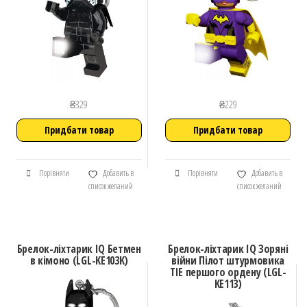
₴
329
₴
229
Придбати товар
Придбати товар
Порівняти
Добавить в
Порівняти
Добавить в
список желаний
список желаний
Брелок-ліхтарик IQ Бетмен
Брелок-ліхтарик IQ Зоряні
в кімоно (LGL-KE103K)
війни Пілот штурмовика
TIE першого ордену (LGL-
KE113)