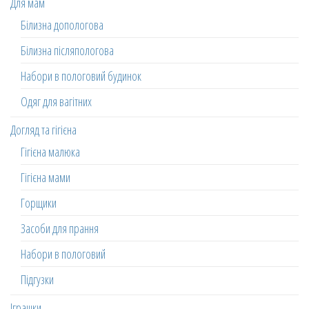
Для мам
Білизна допологова
Білизна післяпологова
Набори в пологовий будинок
Одяг для вагітних
Догляд та гігієна
Гігієна малюка
Гігієна мами
Горщики
Засоби для прання
Набори в пологовий
Підгузки
Іграшки