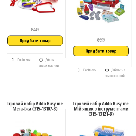
₴
449
₴
599
Придбати товар
Придбати товар
Порівняти
Добавить в
список желаний
Порівняти
Добавить в
список желаний
Ігровий набір Addo Busy me
Ігровий набір Addo Busy me
Мега-їжа (315-13107-B)
Мій ящик з інструментами
(315-13121-B)