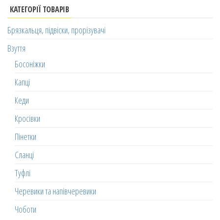
КАТЕГОРІЇ ТОВАРІВ
Брязкальця, підвіски, прорізувачі
Взуття
Босоніжки
Капці
Кеди
Кросівки
Пінетки
Сланці
Туфлі
Черевики та напівчеревики
Чоботи