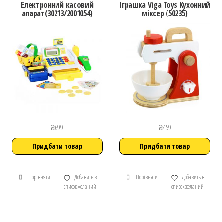
Електронний касовий
Іграшка Viga Toys Кухонний
апарат(30213/2001054)
міксер (50235)
₴
699
₴
459
Придбати товар
Придбати товар
Порівняти
Добавить в
Порівняти
Добавить в
список желаний
список желаний