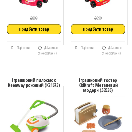
₴
899
₴
899
Придбати товар
Придбати товар
Порівняти
Добавить в
Порівняти
Добавить в
список желаний
список желаний
Іграшковий пилосмок
Іграшковий тостер
Keenway рожевий (K21673)
KidKraft Металевий
модерн (53536)