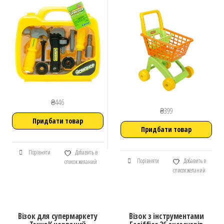
₴
446
₴
399
Придбати товар
Придбати товар
Порівняти
Добавить в
Порівняти
Добавить в
список желаний
список желаний
Візок для супермаркету
Візок з інструментами