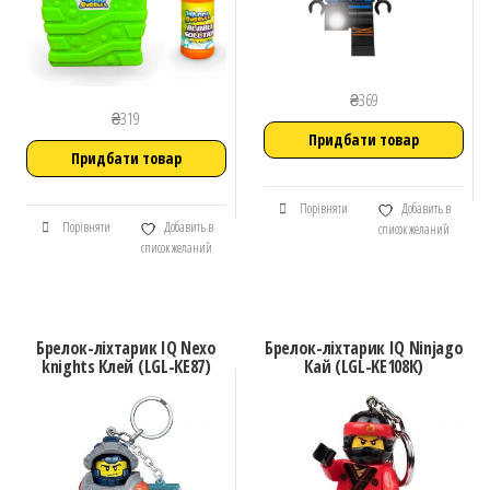
₴
369
₴
319
Придбати товар
Придбати товар
Порівняти
Добавить в
Порівняти
Добавить в
список желаний
список желаний
Брелок-ліхтарик IQ Nexo
Брелок-ліхтарик IQ Ninjago
knights Клей (LGL-КЕ87)
Кай (LGL-KE108К)