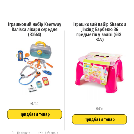
Іграшковий набір Keenway
Іграшковий набір Shantou
Валізка лікаря середня
Jinxing Барбекю 36
(30564)
предметів у валізі (668-
34A)
₴
744
₴
459
Придбати товар
Придбати товар
Порівняти
Добавить в