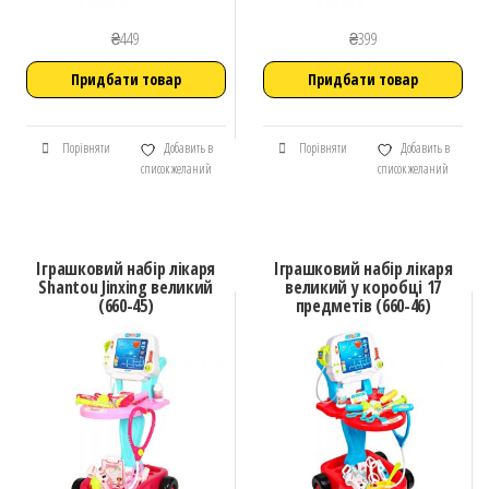
₴
449
₴
399
Придбати товар
Придбати товар
Порівняти
Добавить в
Порівняти
Добавить в
список желаний
список желаний
Іграшковий набір лікаря
Іграшковий набір лікаря
Shantou Jinxing великий
великий у коробці 17
(660-45)
предметів (660-46)