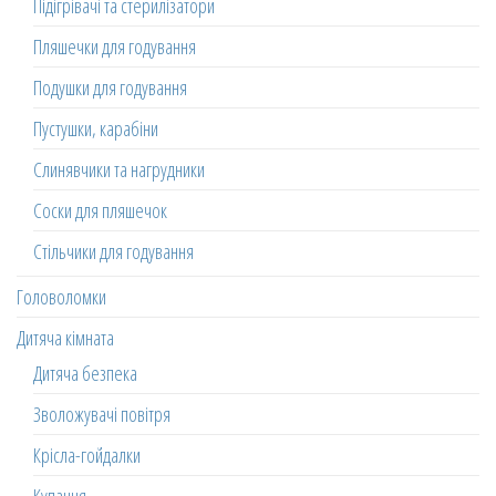
Підігрівачі та стерилізатори
Пляшечки для годування
Подушки для годування
Пустушки, карабіни
Слинявчики та нагрудники
Соски для пляшечок
Стільчики для годування
Головоломки
Дитяча кімната
Дитяча безпека
Зволожувачі повітря
Крісла-гойдалки