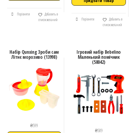
Придбати товар
Порівняти
Добавить в
Порівняти
Добавить в
список желаний
список желаний
Набір Qunxing Зроби сам
Ігровий набір Bebelino
Літнє морозиво (13998)
Маленький помічник
(58042)
₴
599
₴
589