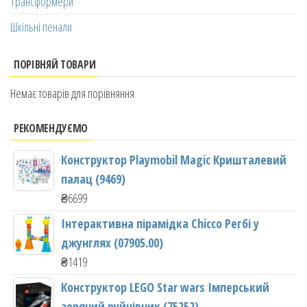
Трансформери
Шкільні пенали
ПОРІВНЯЙ ТОВАРИ
Немає товарів для порівняння
РЕКОМЕНДУЄМО
Конструктор Playmobil Magic Кришталевий
палац (9469)
₴
6699
Інтерактивна пірамідка Chicco Регбі у
джунглях (07905.00)
₴
1419
Конструктор LEGO Star wars Імперський
зоряний руйнівник (75252)