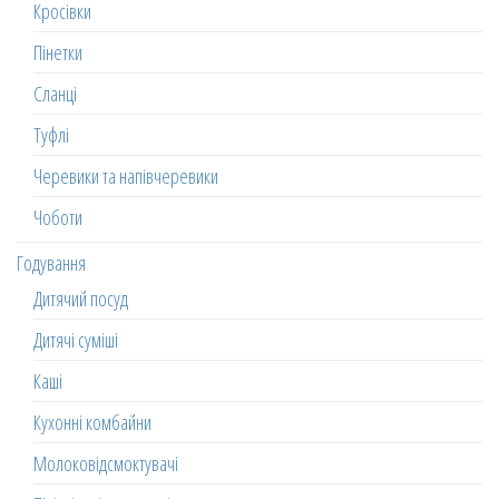
Кросівки
Пінетки
Сланці
Туфлі
Черевики та напівчеревики
Чоботи
Годування
Дитячий посуд
Дитячі суміші
Каші
Кухонні комбайни
Молоковідсмоктувачі