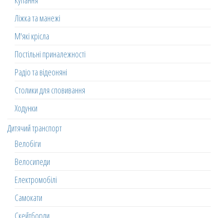
Купання
Ліжка та манежі
М'які крісла
Постільні приналежності
Радіо та відеоняні
Столики для сповивання
Ходунки
Дитячий транспорт
Велобіги
Велосипеди
Електромобілі
Самокати
Скейтборди