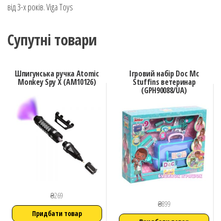
від 3-х років. Viga Toys
Супутні товари
Шпигунська ручка Atomic
Ігровий набір Doc Mc
Monkey Spy X (AM10126)
Stuffins ветеринар
(GPH90088/UA)
₴
269
₴
899
Придбати товар