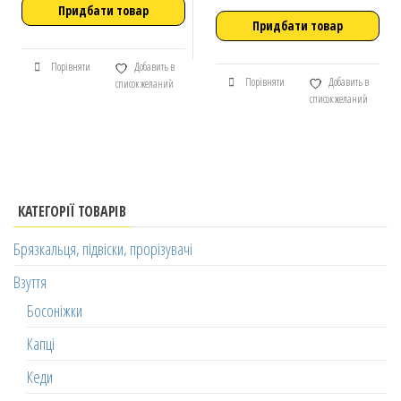
Придбати товар
Придбати товар
Порівняти
Добавить в
Порівняти
Добавить в
список желаний
список желаний
КАТЕГОРІЇ ТОВАРІВ
Брязкальця, підвіски, прорізувачі
Взуття
Босоніжки
Капці
Кеди