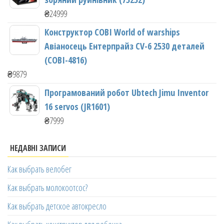
₴
24999
Конструктор COBI World of warships
Авіаносець Ентерпрайз CV-6 2530 деталей
(COBI-4816)
₴
9879
Програмований робот Ubtech Jimu Inventor
16 servos (JR1601)
₴
7999
НЕДАВНІ ЗАПИСИ
Как выбрать велобег
Как выбрать молокоотсос?
Как выбрать детское автокресло