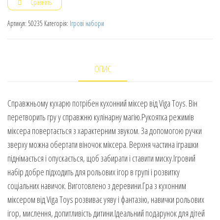
Сравнить
Артикул:
50235
Категорія:
Ігрові набори
ОПИС
Справжньому кухарю потрібен кухонний міксер від Viga Toys. Він
перетворить гру у справжню кулінарну магію.Рукоятка режимів
міксера повертається з характерним звуком. За допомогою ручки
зверху можна обертати віночок міксера. Верхня частина іграшки
піднімається і опускається, щоб забирати і ставити миску.Ігровий
набір добре підходить для рольових ігор в групі і розвитку
соціальних навичок. Виготовлено з деревини.Гра з кухонним
міксером від Viga Toys розвиває уяву і фантазію, навички рольових
ігор, мислення, допитливість дитини.Ідеальний подарунок для дітей