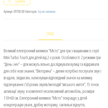
Сравнить
Артикул:
09700.00
Категорія:
Ігрові килимки
ОПИС
Великий електронний килимок “Місто” для гри з машинами із серії
Mini Turbo Touch для дітей від 2-х років. Особливості: 2 режими гри:
“День і ніч” – діти можуть вільно досліджувати вулиці та відкривати
для себе нові знання; “Вікторина” – дитині потрібно послухати звук і
вгадати, звідки він, натиснувши відповідний значок на килимку.
підсвічування і 50 різних звуків/мелодій “міського життя”; 15 точок
активації звуку; в комплекті ексклюзивний автомобіль; розміри
110×60 см. Електронний килимок “Місто” покращує у дітей
концентрацію уваги, дрібну моторику, тактильні відчуття,