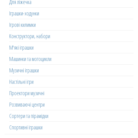
Для ліжечка
Іграшки-ходунки
Ігрові килимки
Конструктори, набори
М'які іграшки
Машинки та мотоцикли
Музичні іграшки
Настільні ігри
Проектори музичні
Розвиваючі центри
Сортери та пірамідки
Спортивні іграшки