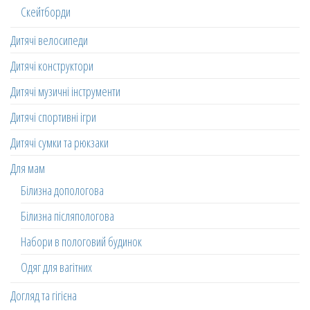
Скейтборди
Дитячі велосипеди
Дитячі конструктори
Дитячі музичні інструменти
Дитячі спортивні ігри
Дитячі сумки та рюкзаки
Для мам
Білизна допологова
Білизна післяпологова
Набори в пологовий будинок
Одяг для вагітних
Догляд та гігієна