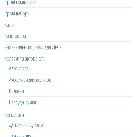
Ігрові комплекси
Ігрові набори
Казки
Канцтовари
Карнавальні костюми для дівчат
Коляски та автокрісла
Автокрісла
Аксесуари для колясок
Коляски
Нагрудні сумки
Косметика
Для зміни підгузків
Для купання