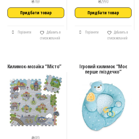
₴
769
₴
2990
Придбати товар
Придбати товар
Порівняти
Добавить в
Порівняти
Добавить в
список желаний
список желаний
Килимок-мозаїка “Мicто”
Ігровий килимок “Моє
перше гніздечко”
₴
689