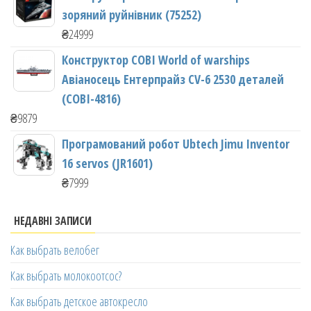
зоряний руйнівник (75252)
₴
24999
Конструктор COBI World of warships
Авіаносець Ентерпрайз CV-6 2530 деталей
(COBI-4816)
₴
9879
Програмований робот Ubtech Jimu Inventor
16 servos (JR1601)
₴
7999
НЕДАВНІ ЗАПИСИ
Как выбрать велобег
Как выбрать молокоотсос?
Как выбрать детское автокресло