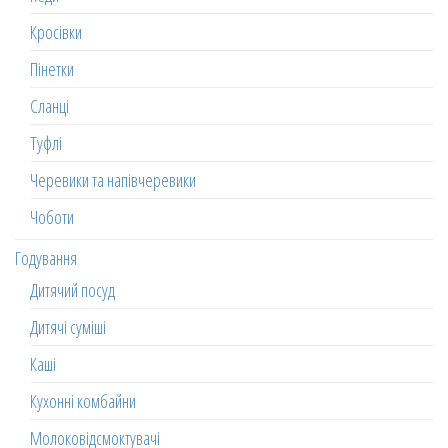
Кросівки
Пінетки
Сланці
Туфлі
Черевики та напівчеревики
Чоботи
Годування
Дитячий посуд
Дитячі суміші
Каші
Кухонні комбайни
Молоковідсмоктувачі