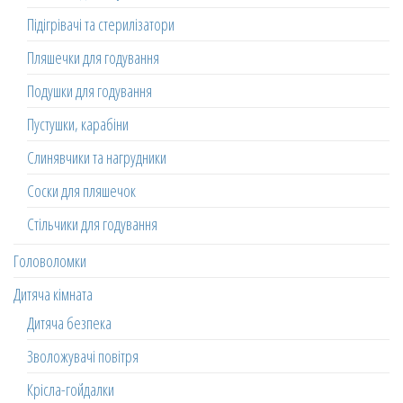
Підігрівачі та стерилізатори
Пляшечки для годування
Подушки для годування
Пустушки, карабіни
Слинявчики та нагрудники
Соски для пляшечок
Стільчики для годування
Головоломки
Дитяча кімната
Дитяча безпека
Зволожувачі повітря
Крісла-гойдалки