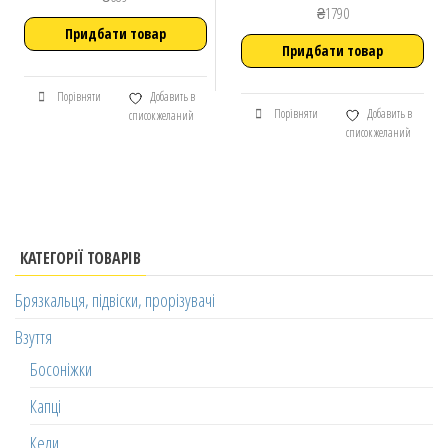
₴
1790
Придбати товар
Придбати товар
Порівняти
Добавить в
Порівняти
Добавить в
список желаний
список желаний
КАТЕГОРІЇ ТОВАРІВ
Брязкальця, підвіски, прорізувачі
Взуття
Босоніжки
Капці
Кеди