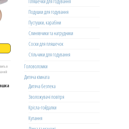
Пляшечки для годування
Подушки для годування
Пустушки, карабіни
Слинявчики та нагрудники
Соски для пляшечок
Стільчики для годування
Головоломки
вить в
еланий
Дитяча кімната
ташка
Дитяча безпека
Зволожувачі повітря
Крісла-гойдалки
Купання
Ліжка та манежі