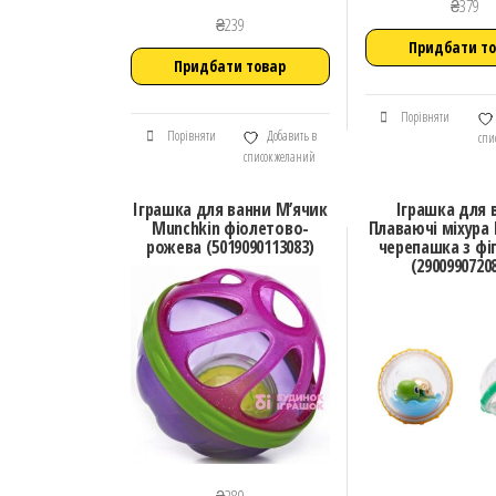
₴
379
₴
239
Придбати т
Придбати товар
Порівняти
Порівняти
Добавить в
спи
список желаний
Іграшка для ванни М’ячик
Іграшка для 
Munchkin фіолетово-
Плаваючі міхура
рожева (5019090113083)
черепашка з фі
(2900990720