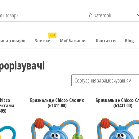
.com.ua
-
итячих
Hot!
рина товарів
Знижки
Мої Бажання
Контакти
Blog
рорізувачі
hicco
Брязкальце Chicco Слоник
Брязкальце Chicco С
фектами
(61411 00)
(61411 00)
505)