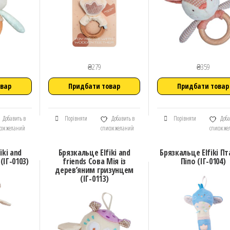
₴
279
₴
359
овар
Придбати товар
Придбати товар
Добавить в
Порівняти
Добавить в
Порівняти
Доба
сок желаний
список желаний
список ж
iki and
Брязкальце Elfiki and
Брязкальце Elfiki П
(ІГ-0103)
friends Сова Мія із
Піпо (ІГ-0104)
дерев’яним гризунцем
(ІГ-0113)