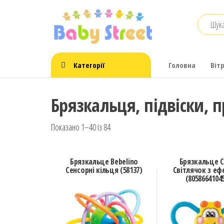
Перейти
babystreet
Товари
до
для дітей
– інтернет
контенту
та
магазин д
немовлят,
іграшки,
бажань
Категорії
Головна
Віт
одяг
Брязкальця, підвіски, п
Показано 1–40 із 84
Брязкальце Bebelino
Брязкальце C
Сенсорні кільця (58137)
Світлячок з е
(8058664104