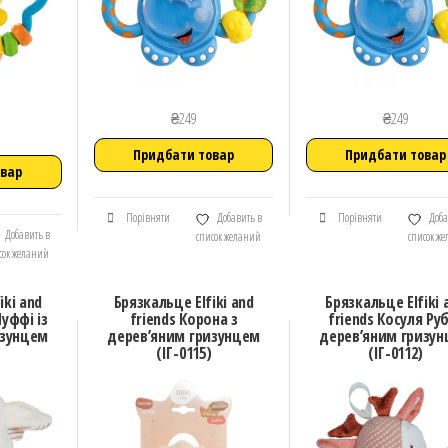
₴
249
₴
249
Придбати товар
Придбати товар
овар
Порівняти
Добавить в
Порівняти
Доба
Добавить в
список желаний
список ж
сок желаний
iki and
Брязкальце Elfiki and
Брязкальце Elfiki 
Пуффі із
friends Корона з
friends Косуля Руб
изунцем
дерев’яним гризунцем
дерев’яним гризу
(ІГ-0115)
(ІГ-0112)