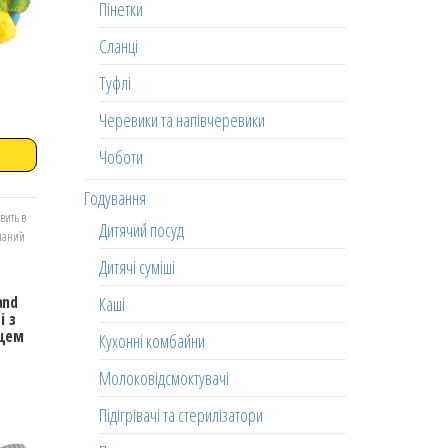
Пінетки
Сланці
Туфлі
Черевики та напівчеревики
Чоботи
Годування
вить в
Дитячий посуд
еланий
Дитячі суміші
and
Каші
і з
нцем
Кухонні комбайни
Молоковідсмоктувачі
Підігрівачі та стерилізатори