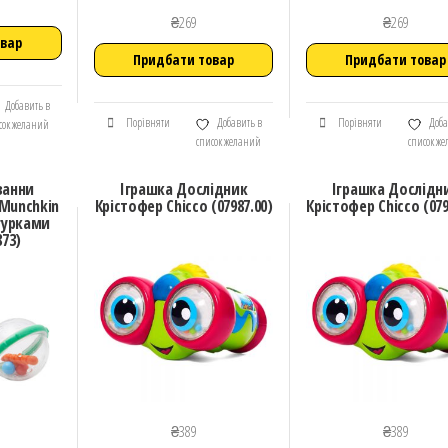
₴
269
₴
269
овар
Придбати товар
Придбати товар
Добавить в
Порівняти
Добавить в
Порівняти
Доба
сок желаний
список желаний
список ж
ванни
Іграшка Дослідник
Іграшка Дослідн
 Munchkin
Крістофер Chicco (07987.00)
Крістофер Chicco (079
гурками
873)
₴
389
₴
389