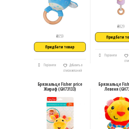
₴
329
₴
359
Придбати т
Придбати товар
Порівняти
спи
Порівняти
Добавить в
список желаний
Брязкальце Fisher price
Брязкальце Fish
Жираф (GH73133)
Левеня (GH7