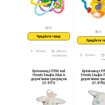
₴
269
₴
249
Придбати товар
Придбати т
Порівняти
Добавить в
Порівняти
список желаний
спи
Брязкальце Elfiki and
Брязкальце Elf
friends Ельфік Айлі із
friends Ельфік 
дерев’яним гризунцем
дерев’яним гр
(ІГ-0111)
(ІГ-0110)