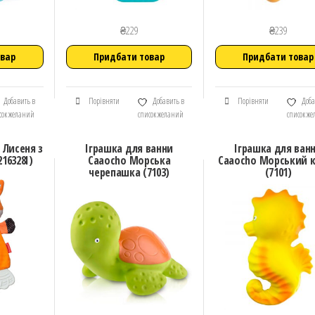
₴
229
₴
239
овар
Придбати товар
Придбати товар
Добавить в
Порівняти
Добавить в
Порівняти
Доба
сок желаний
список желаний
список ж
 Лисеня з
Іграшка для ванни
Іграшка для ван
16328I)
Caaocho Морська
Caaocho Морський 
черепашка (7103)
(7101)