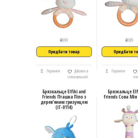
₴
399
₴
389
Придбати товар
Придбати т
Порівняти
Добавить в
Порівняти
список желаний
спи
Брязкальце Elfiki and
Брязкальце Elf
friends Пташка Піпо з
friends Сова Мія 
дерев’яним гризунцем
(ІГ-0114)