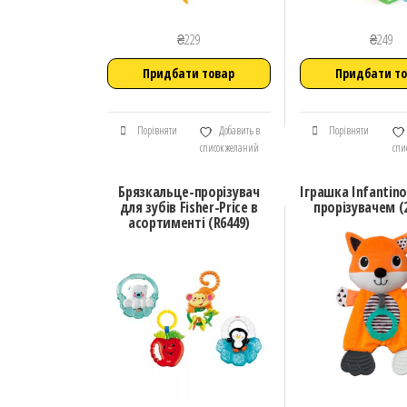
₴
229
₴
249
Придбати товар
Придбати т
Порівняти
Добавить в
Порівняти
список желаний
спи
Брязкальце-прорізувач
Іграшка Infantino
для зубів Fisher-Price в
прорізувачем (2
асортименті (R6449)