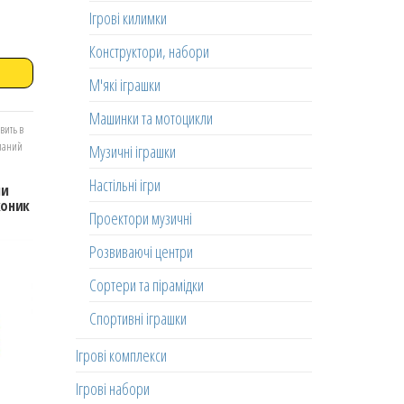
Ігрові килимки
Конструктори, набори
М'які іграшки
Машинки та мотоцикли
вить в
еланий
Музичні іграшки
Настільні ігри
ни
коник
Проектори музичні
Розвиваючі центри
Сортери та пірамідки
Спортивні іграшки
Ігрові комплекси
Ігрові набори