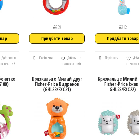
₴
259
₴
212
овар
Придбати товар
Придбати товар
Добавить в
Порівняти
Добавить в
Порівняти
Доба
сок желаний
список желаний
список ж
бенятко
Брязкальце Милий друг
Брязкальце Милий 
7 00)
Fisher-Price Видренок
Fisher-Price Їжа
(GHL23/FXC21)
GHL23/FXC22)