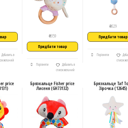
₴
329
₴
359
овар
Придбати товар
Придбати товар
Добавить в
Порівняти
Доба
сок желаний
список ж
Порівняти
Добавить в
список желаний
er price
Брязкальце Fisher price
Брязкальце Taf T
3131)
Лисеня (GH73132)
Зірочка (12645)