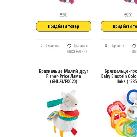
₴
209
₴
209
Придбати товар
Придбати т
Порівняти
Добавить в
Порівняти
список желаний
спи
Брязкальце Милий друг
Брязкальце-про
Fisher-Price Лама
Baby Einstein Colo
(GHL23/FXC20)
links (1235