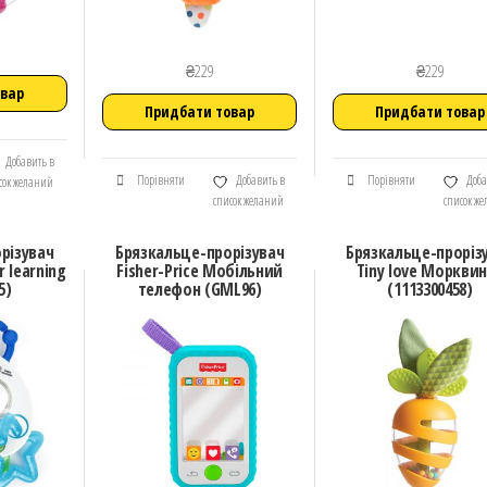
₴
229
₴
229
овар
Придбати товар
Придбати товар
Добавить в
Порівняти
Добавить в
Порівняти
Доба
сок желаний
список желаний
список ж
різувач
Брязкальце-прорізувач
Брязкальце-проріз
r learning
Fisher-Price Мобільний
Tiny love Моркви
5)
телефон (GML96)
(1113300458)