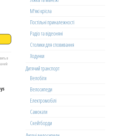
М'які крісла
Постільні приналежності
Радіо та відеоняні
Столики для сповивання
Ходунки
вить в
еланий
Дитячий транспорт
Велобіги
oys
Велосипеди
Електромобілі
Самокати
Скейтборди
Дитячі велосипеди