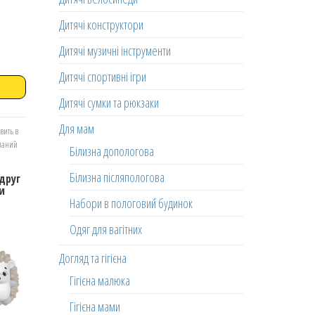
Дитячі конструктори
Дитячі музичні інструменти
Дитячі спортивні ігри
Дитячі сумки та рюкзаки
Для мам
вить в
еланий
Білизна допологова
Білизна післяпологова
друг
ки
Набори в пологовий будинок
Одяг для вагітних
Догляд та гігієна
Гігієна малюка
Гігієна мами