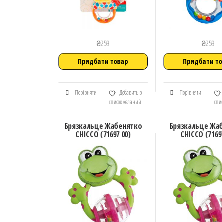
₴
259
₴
259
Придбати товар
Придбати т
Порівняти
Добавить в
Порівняти
список желаний
спи
Брязкальце Жабенятко
Брязкальце Жа
CHICCO (71697 00)
CHICCO (7169