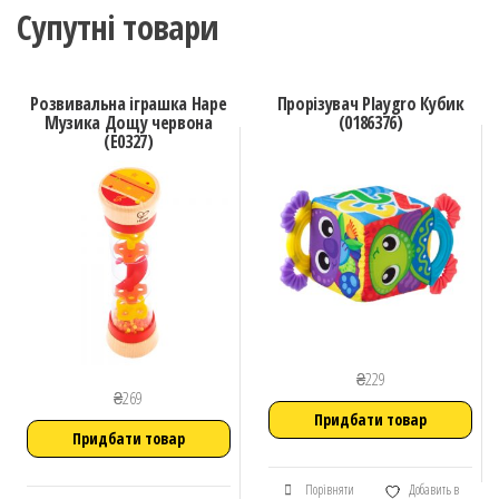
Супутні товари
Розвивальна іграшка Hape
Прорізувач Playgro Кубик
Музика Дощу червона
(0186376)
(E0327)
₴
229
₴
269
Придбати товар
Придбати товар
Порівняти
Добавить в