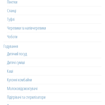
Пінетки
Сланці
Туфлі
Черевики та напівчеревики
Чоботи
Годування
Дитячий посуд
Дитячі суміші
Каші
Кухонні комбайни
Молоковідсмоктувачі
Підігрівачі та стерилізатори