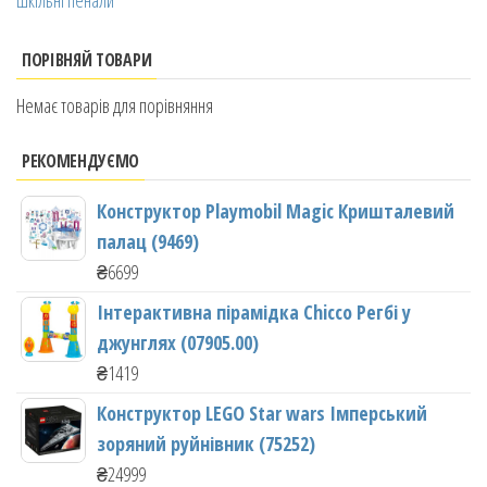
Шкільні пенали
ПОРІВНЯЙ ТОВАРИ
Немає товарів для порівняння
РЕКОМЕНДУЄМО
Конструктор Playmobil Magic Кришталевий
палац (9469)
₴
6699
Інтерактивна пірамідка Chicco Регбі у
джунглях (07905.00)
₴
1419
Конструктор LEGO Star wars Імперський
зоряний руйнівник (75252)
₴
24999