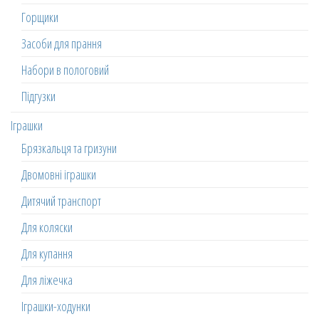
Горщики
Засоби для прання
Набори в пологовий
Підгузки
Іграшки
Брязкальця та гризуни
Двомовні іграшки
Дитячий транспорт
Для коляски
Для купання
Для ліжечка
Іграшки-ходунки