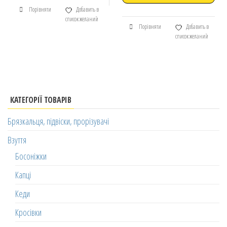
Порівняти
Добавить в
список желаний
Порівняти
Добавить в
список желаний
КАТЕГОРІЇ ТОВАРІВ
Брязкальця, підвіски, прорізувачі
Взуття
Босоніжки
Капці
Кеди
Кросівки