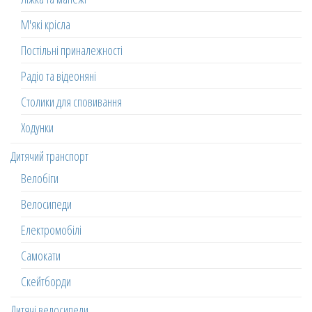
М'які крісла
Постільні приналежності
Радіо та відеоняні
Столики для сповивання
Ходунки
Дитячий транспорт
Велобіги
Велосипеди
Електромобілі
Самокати
Скейтборди
Дитячі велосипеди