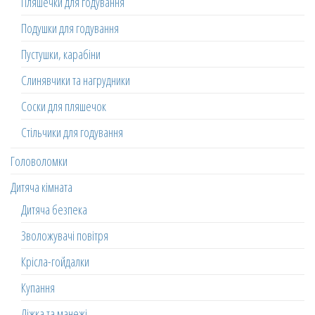
Пляшечки для годування
Подушки для годування
Пустушки, карабіни
Слинявчики та нагрудники
Соски для пляшечок
Стільчики для годування
Головоломки
Дитяча кімната
Дитяча безпека
Зволожувачі повітря
Крісла-гойдалки
Купання
Ліжка та манежі