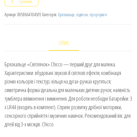
Сравнить
Артикул:
8058664104505
Категорія:
Брязкальця, підвіски, прорізувачі
ОПИС
Брязкальце «Світлячок» Chicco — перший друг для малюка.
Характеристики: вбудовані звукові й світлові ефекти; комбінація
різних кольорів і текстур; кільця на дугах-ручках крутяться;
симетрична форма ідеальна для маленьких дитячих ручок; наявність
тумблера ввімкнення і вимкнення. Для роботи необхідні батарейки: 3
х LR44 (входять в комплект). Сприяє розвитку дрібної моторики,
сенсорного сприйняття і музичних навичок. Рекомендований вік: для
дітей від 3-х місяців. Chicco