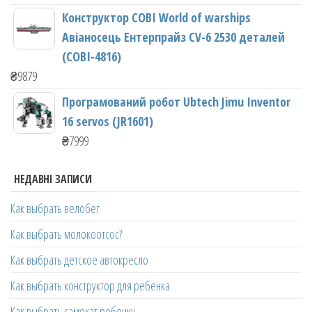
Конструктор COBI World of warships
Авіаносець Ентерпрайз CV-6 2530 деталей
(COBI-4816)
₴
9879
Програмований робот Ubtech Jimu Inventor
16 servos (JR1601)
₴
7999
НЕДАВНІ ЗАПИСИ
Как выбрать велобег
Как выбрать молокоотсос?
Как выбрать детское автокресло
Как выбрать конструктор для ребенка
Как выбрать самокат ребенку