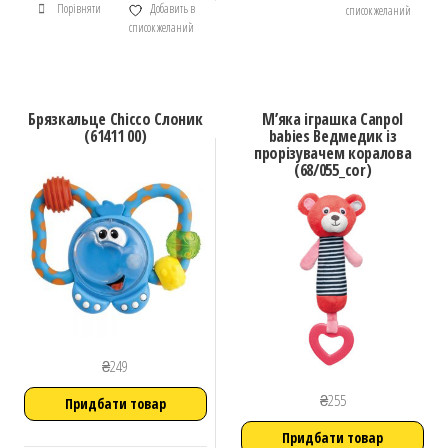
Порівняти
Добавить в
список желаний
список желаний
Брязкальце Chicco Слоник
М’яка іграшка Canpol
(61411 00)
babies Ведмедик iз
прорізувачем коралова
(68/055_cor)
₴
249
₴
255
Придбати товар
Придбати товар