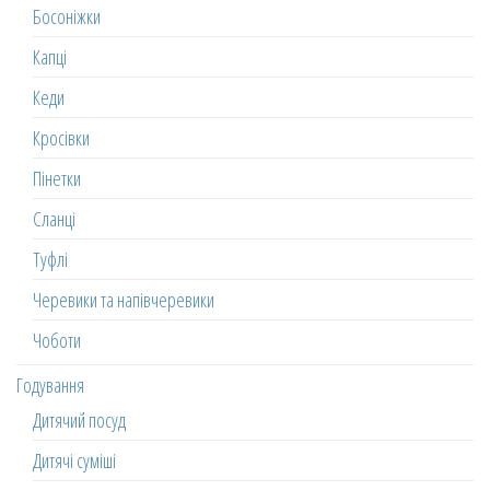
Босоніжки
Капці
Кеди
Кросівки
Пінетки
Сланці
Туфлі
Черевики та напівчеревики
Чоботи
Годування
Дитячий посуд
Дитячі суміші