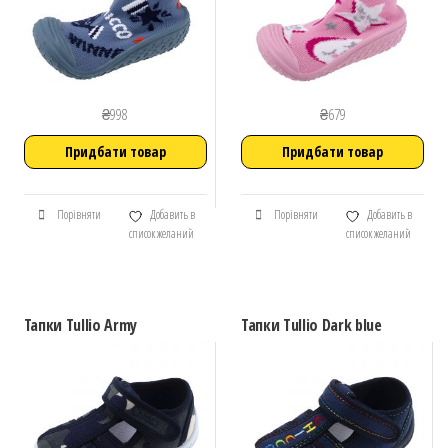
₴
998
₴
679
Придбати товар
Придбати товар
Порівняти
Добавить в
Порівняти
Добавить в
список желаний
список желаний
Тапки Tullio Army
Тапки Tullio Dark blue