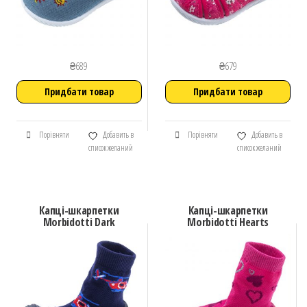
₴
689
₴
679
Придбати товар
Придбати товар
Порівняти
Добавить в
Порівняти
Добавить в
список желаний
список желаний
Капці-шкарпетки
Капці-шкарпетки
Morbidotti Dark
Morbidotti Hearts