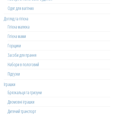
Одяг для вагітних
Догляд та гігієна
Гігієна малюка
Гігієна мами
Горщики
Засоби для прання
Набори в пологовий
Підгузки
Іграшки
Брязкальця та гризуни
Двомовні іграшки
Дитячий транспорт