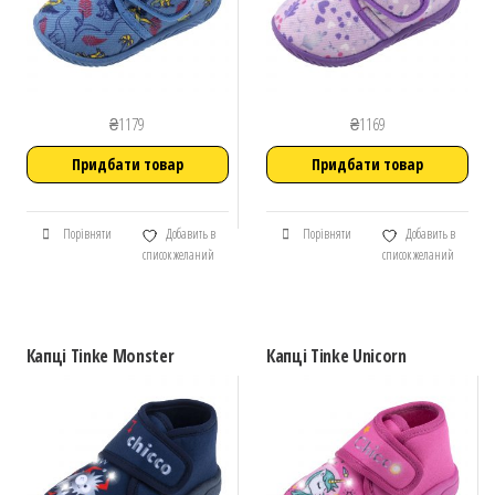
₴
1179
₴
1169
Придбати товар
Придбати товар
Порівняти
Добавить в
Порівняти
Добавить в
список желаний
список желаний
Капці Tinke Monster
Капці Tinke Unicorn