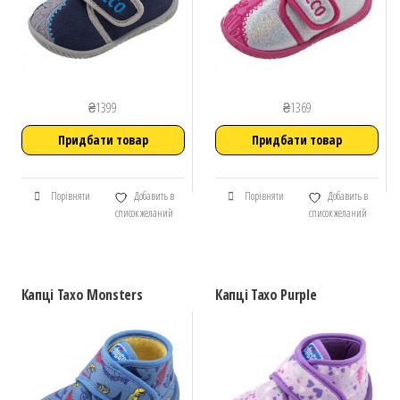
₴
1399
₴
1369
Придбати товар
Придбати товар
Порівняти
Добавить в
Порівняти
Добавить в
список желаний
список желаний
Капці Taxo Monsters
Капці Taxo Purple