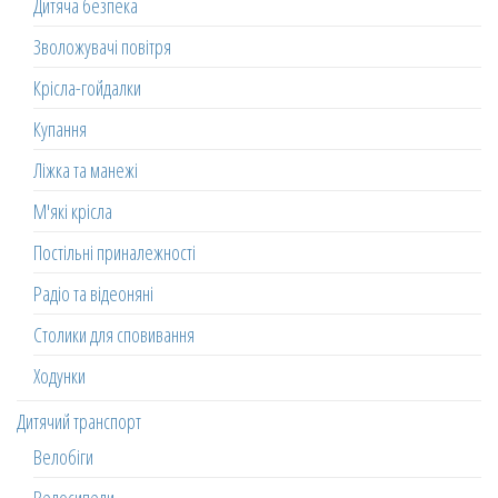
Дитяча безпека
Зволожувачі повітря
Крісла-гойдалки
Купання
Ліжка та манежі
М'які крісла
Постільні приналежності
Радіо та відеоняні
Столики для сповивання
Ходунки
Дитячий транспорт
Велобіги