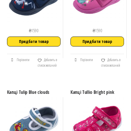
₴
1590
₴
1590
Придбати товар
Придбати товар
Порівняти
Добавить в
Порівняти
Добавить в
список желаний
список желаний
Капці Tulip Blue clouds
Капці Tullio Bright pink