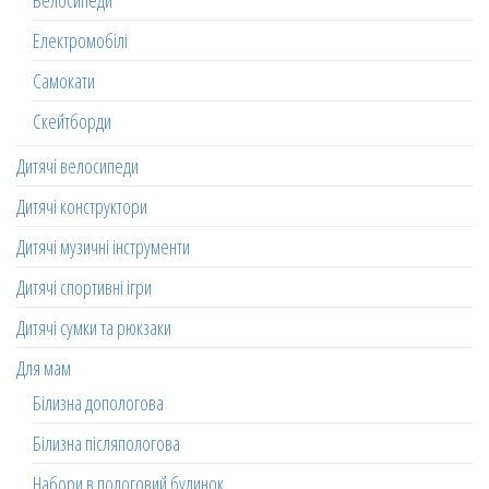
Велосипеди
Електромобілі
Самокати
Скейтборди
Дитячі велосипеди
Дитячі конструктори
Дитячі музичні інструменти
Дитячі спортивні ігри
Дитячі сумки та рюкзаки
Для мам
Білизна допологова
Білизна післяпологова
Набори в пологовий будинок