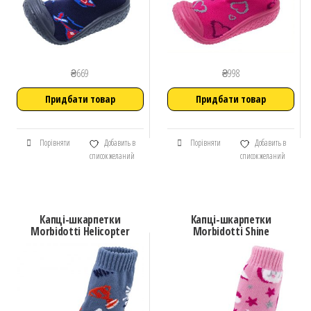
₴
669
₴
998
Придбати товар
Придбати товар
Порівняти
Добавить в
Порівняти
Добавить в
список желаний
список желаний
Капці-шкарпетки
Капці-шкарпетки
Morbidotti Helicopter
Morbidotti Shine