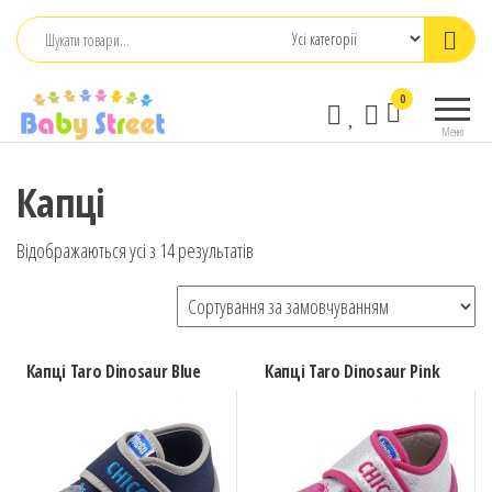
Перейти
до
контенту
babystreet.com.ua
Товари
0
– інтернет-
для дітей
Меню
та
магазин дитячих
немовлят,
бажань
Капці
іграшки,
одяг
Відображаються усі з 14 результатів
Капці Taro Dinosaur Blue
Капці Taro Dinosaur Pink