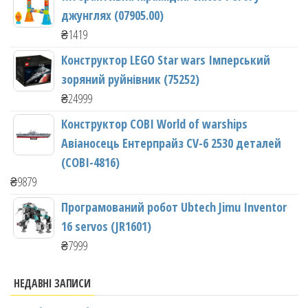
джунглях (07905.00)
₴
1419
Конструктор LEGO Star wars Імперський
зоряний руйнівник (75252)
₴
24999
Конструктор COBI World of warships
Авіаносець Ентерпрайз CV-6 2530 деталей
(COBI-4816)
₴
9879
Програмований робот Ubtech Jimu Inventor
16 servos (JR1601)
₴
7999
НЕДАВНІ ЗАПИСИ