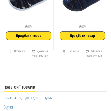
₴
679
₴
679
Придбати товар
Придбати товар
Порівняти
Добавить в
Порівняти
Добавить в
список желаний
список желаний
КАТЕГОРІЇ ТОВАРІВ
Брязкальця, підвіски, прорізувачі
Взуття