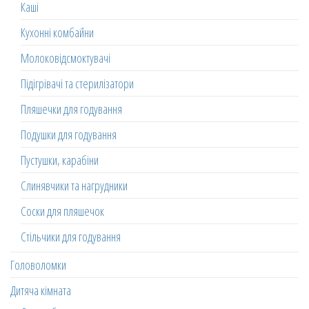
Каші
Кухонні комбайни
Молоковідсмоктувачі
Підігрівачі та стерилізатори
Пляшечки для годування
Подушки для годування
Пустушки, карабіни
Слинявчики та нагрудники
Соски для пляшечок
Стільчики для годування
Головоломки
Дитяча кімната