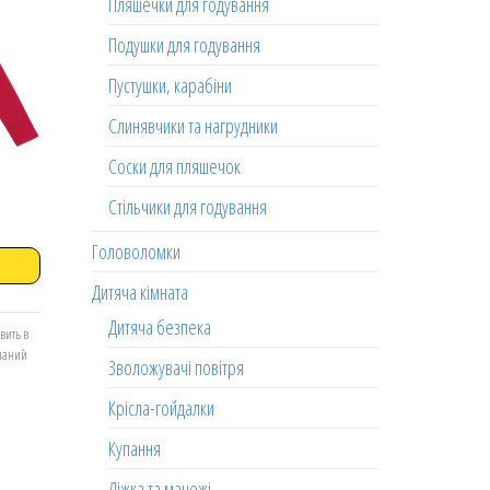
Пляшечки для годування
Подушки для годування
Пустушки, карабіни
Слинявчики та нагрудники
Соски для пляшечок
Стільчики для годування
Головоломки
Дитяча кімната
Дитяча безпека
вить в
еланий
Зволожувачі повітря
Крісла-гойдалки
Купання
Ліжка та манежі