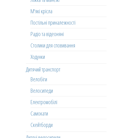
М'які крісла
Постільні приналежності
Радіо та відеоняні
Столики для сповивання
Ходунки
Дитячий транспорт
Велобіги
Велосипеди
Електромобілі
Самокати
Скейтборди
Дитячі велосипеди