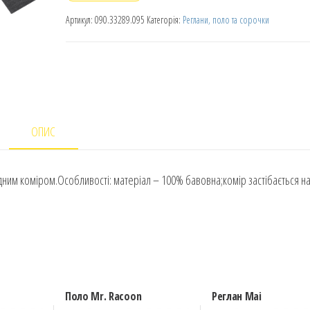
Артикул:
090.33289.095
Категорія:
Реглани, поло та сорочки
ОПИС
дним коміром.Особливості: матеріал – 100% бавовна;комір застібається н
Поло Mr. Racoon
Реглан Mai