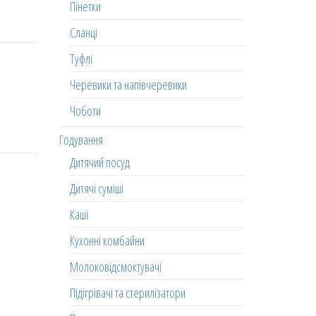
Пінетки
Сланці
Туфлі
Черевики та напівчеревики
Чоботи
Годування
Дитячий посуд
а
Дитячі суміші
Каші
Кухонні комбайни
Молоковідсмоктувачі
Підігрівачі та стерилізатори