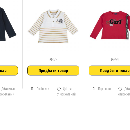
₴
375
₴
659
овар
Придбати товар
Придбати товар
Добавить в
Порівняти
Добавить в
Порівняти
Доба
сок желаний
список желаний
список ж