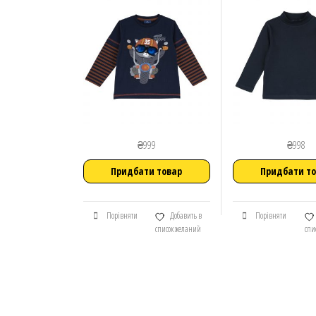
₴
999
₴
998
Придбати товар
Придбати т
Порівняти
Добавить в
Порівняти
список желаний
спи