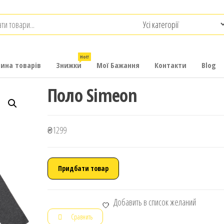
.com.ua
-
итячих
Hot!
рина товарів
Знижки
Мої Бажання
Контакти
Blog
Поло Simeon
₴
1299
Придбати товар
Добавить в список желаний
Сравнить