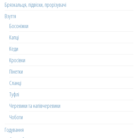
Брязкальця, підвіски, прорізувачі
Взуття
Босоніжки
Капці
Кеди
Кросівки
Пінетки
Сланці
Туфлі
Черевики та напівчеревики
Чоботи
Годування