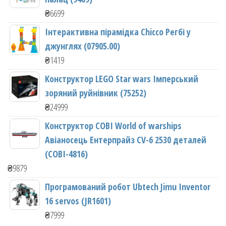
₴
6699
Інтерактивна пірамідка Chicco Регбі у
джунглях (07905.00)
₴
1419
Конструктор LEGO Star wars Імперський
зоряний руйнівник (75252)
₴
24999
Конструктор COBI World of warships
Авіаносець Ентерпрайз CV-6 2530 деталей
(COBI-4816)
₴
9879
Програмований робот Ubtech Jimu Inventor
16 servos (JR1601)
₴
7999