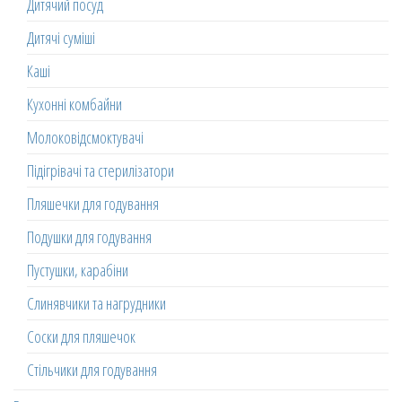
Дитячий посуд
Дитячі суміші
Каші
Кухонні комбайни
Молоковідсмоктувачі
Підігрівачі та стерилізатори
Пляшечки для годування
Подушки для годування
Пустушки, карабіни
Слинявчики та нагрудники
Соски для пляшечок
Стільчики для годування