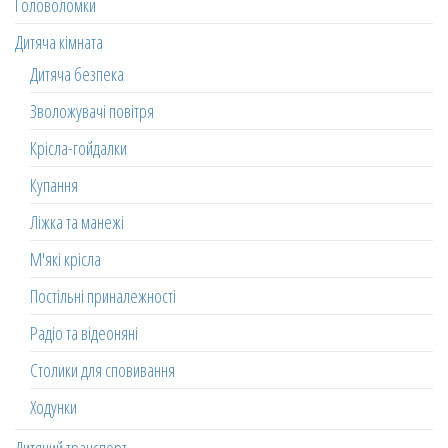
Головоломки
Дитяча кімната
Дитяча безпека
Зволожувачі повітря
Крісла-гойдалки
Купання
Ліжка та манежі
М'які крісла
Постільні приналежності
Радіо та відеоняні
Столики для сповивання
Ходунки
Дитячий транспорт