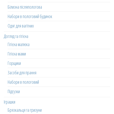
Білизна післяпологова
Набори в пологовий будинок
Одяг для вагітних
Догляд та гігієна
Гігієна малюка
Гігієна мами
Горщики
Засоби для прання
Набори в пологовий
Підгузки
Іграшки
Брязкальця та гризуни