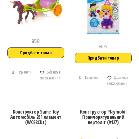
₴
549
₴
239
Придбати товар
Придбати товар
Порівняти
Добавить в
Порівняти
Добавить в
список желаний
список желаний
Конструктор Same Toy
Конструктор Playmobil
Автомобіль 281 елемент
Гірничорятувальний
(WC88CUt)
вертоліт (9127)