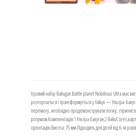
Ігровий набір Bakugan Battle planet Nobilious Ultra має ви
розгортається і трансформується у бійця — Ультра-бакуга
перемогу, необхідно продемонструвати логіку, спритність
розумом.Комплектація:1 Ультра бакуган;2 BakuCores;карт
орієнтацію.Висота: 75 мм.Підходить для дітей від 6-ти рокі