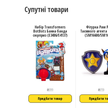
Супутні товари
Набір Transformers
Фігурка Paw P
BotBots Банна банда
Таємного агента
сюрприз (E3486/E4137)
(SM16600/SM16
₴
399
₴
359
Придбати товар
Придбати т