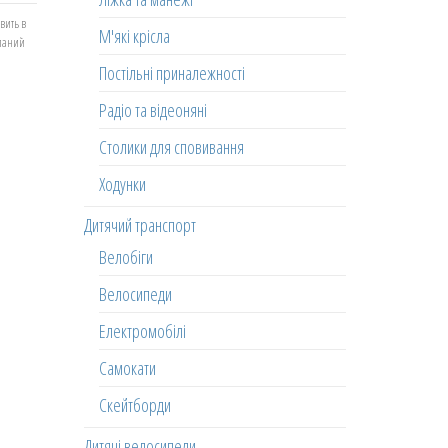
вить в
М'які крісла
еланий
Постільні приналежності
Радіо та відеоняні
Столики для сповивання
Ходунки
Дитячий транспорт
Велобіги
Велосипеди
Електромобілі
Самокати
Скейтборди
Дитячі велосипеди