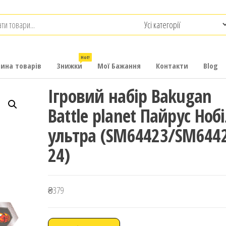
.com.ua
-
итячих
Hot!
рина товарів
Знижки
Мої Бажання
Контакти
Blog
Ігровий набір Bakugan
Battle planet Пайрус Нобі
ультра (SM64423/SM644
24)
₴
379