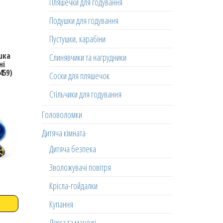
Пляшечки для годування
Подушки для годування
Пустушки, карабіни
шка
Слинявчики та нагрудники
ні
459)
Соски для пляшечок
Стільчики для годування
Головоломки
Дитяча кімната
Дитяча безпека
Зволожувачі повітря
Крісла-гойдалки
Купання
Ліжка та манежі