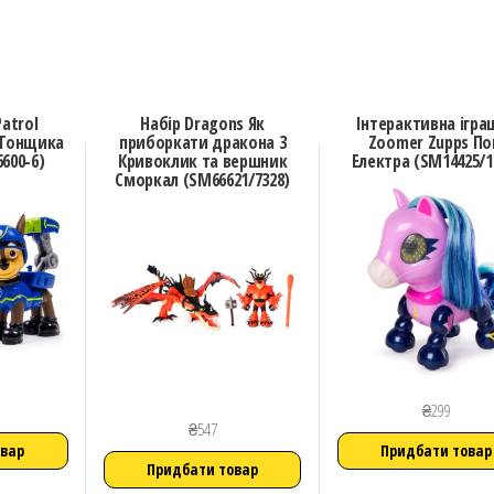
atrol
Набір Dragons Як
Інтерактивна ігра
 Гонщика
приборкати дракона 3
Zoomer Zupps По
600-6)
Кривоклик та вершник
Електра (SM14425/1
Сморкал (SM66621/7328)
₴
299
₴
547
овар
Придбати товар
Придбати товар