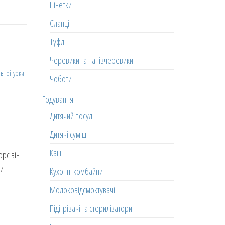
Пінетки
Сланці
Туфлі
Черевики та напівчеревики
ві фігурки
Чоботи
Годування
Дитячий посуд
Дитячі суміші
Каші
орс він
ти
Кухонні комбайни
Молоковідсмоктувачі
Підігрівачі та стерилізатори