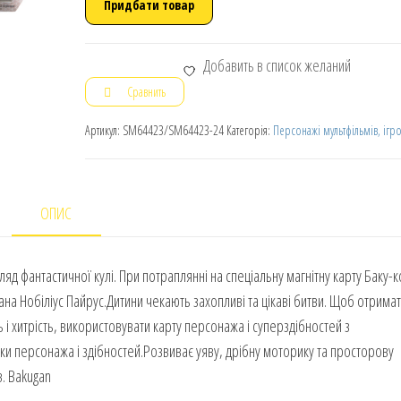
Придбати товар
Добавить в список желаний
Сравнить
Артикул:
SM64423/SM64423-24
Категорія:
Персонажі мультфільмів, ігро
ОПИС
гляд фантастичної кулі. При потраплянні на спеціальну магнітну карту Баку-к
на Нобіліус Пайрус.Дитини чекають захопливі та цікаві битви. Щоб отрима
 і хитрість, використовувати карту персонажа і суперздібностей з
ки персонажа і здібностей.Розвиває уяву, дрібну моторику та просторову
в. Bakugan