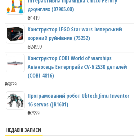
Інтерактивна пірамідка Chicco Регбі у
джунглях (07905.00)
₴
1419
Конструктор LEGO Star wars Імперський
зоряний руйнівник (75252)
₴
24999
Конструктор COBI World of warships
Авіаносець Ентерпрайз CV-6 2530 деталей
(COBI-4816)
₴
9879
Програмований робот Ubtech Jimu Inventor
16 servos (JR1601)
₴
7999
НЕДАВНІ ЗАПИСИ