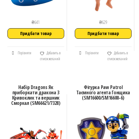
₴
641
₴
629
Придбати товар
Придбати товар
Порівняти
Добавить в
Порівняти
Добавить в
список желаний
список желаний
Набір Dragons Як
Фігурка Paw Patrol
приборкати дракона 3
Таємного агента Гонщика
Кривоклик та вершник
(SM16600/SM16600-6)
Сморкал (SM66621/7328)