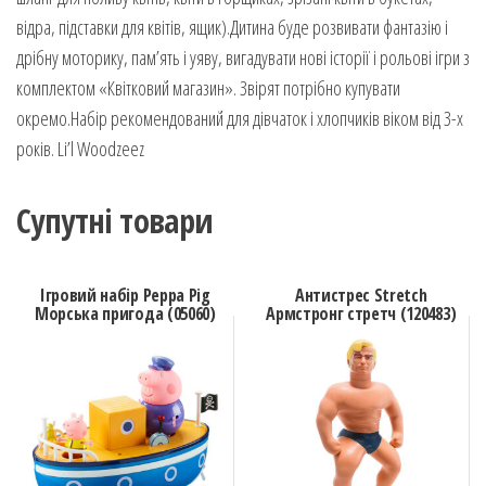
відра, підставки для квітів, ящик).Дитина буде розвивати фантазію і
дрібну моторику, пам’ять і уяву, вигадувати нові історії і рольові ігри з
комплектом «Квітковий магазин». Звірят потрібно купувати
окремо.Набір рекомендований для дівчаток і хлопчиків віком від 3-х
років. Li’l Woodzeez
Супутні товари
Ігровий набір Peppa Pig
Антистрес Stretch
Морська пригода (05060)
Армстронг стретч (120483)