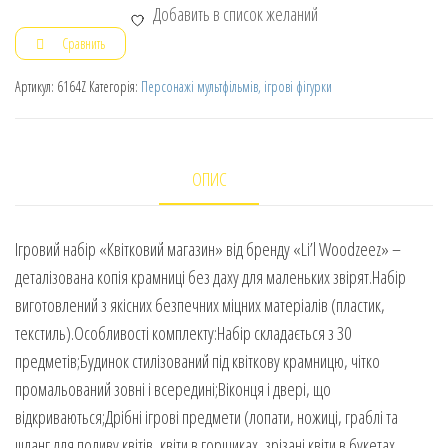
Добавить в список желаний
Сравнить
Артикул:
6164Z
Категорія:
Персонажі мультфільмів, ігрові фігурки
ОПИС
Ігровий набір «Квітковий магазин» від бренду «Li’l Woodzeez» –
деталізована копія крамниці без даху для маленьких звірят.Набір
виготовлений з якісних безпечних міцних матеріалів (пластик,
текстиль).Особливості комплекту:Набір складається з 30
предметів;Будинок стилізований під квіткову крамницю, чітко
промальований зовні і всередині;Віконця і двері, що
відкриваються;Дрібні ігрові предмети (лопати, ножиці, граблі та
шланг для поливу квітів, квіти в горщиках, зрізані квіти в букетах,