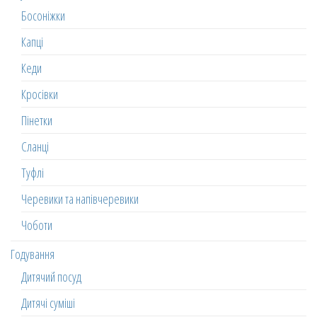
Босоніжки
Капці
Кеди
Кросівки
Пінетки
Сланці
Туфлі
Черевики та напівчеревики
Чоботи
Годування
Дитячий посуд
Дитячі суміші