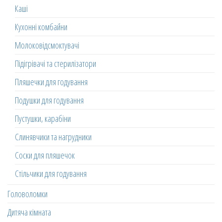
Каші
Кухонні комбайни
Молоковідсмоктувачі
Підігрівачі та стерилізатори
Пляшечки для годування
Подушки для годування
Пустушки, карабіни
Слинявчики та нагрудники
Соски для пляшечок
Стільчики для годування
Головоломки
Дитяча кімната