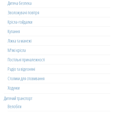
Дитяча безпека
Зволожувачі повітря
Крісла-гойдалки
Купання
Ліжка та манежі
М'які крісла
Постільні приналежності
Радіо та відеоняні
Столики для сповивання
Ходунки
Дитячий транспорт
Велобіги