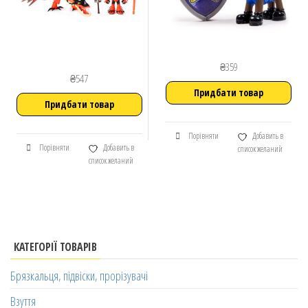
₴
359
₴
547
Придбати товар
Придбати товар
Порівняти
Добавить в
Порівняти
Добавить в
список желаний
список желаний
КАТЕГОРІЇ ТОВАРІВ
Брязкальця, підвіски, прорізувачі
Взуття