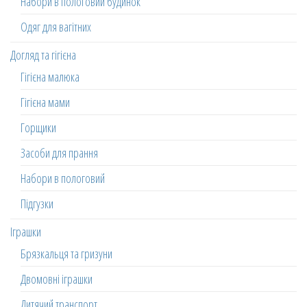
Набори в пологовий будинок
Одяг для вагітних
Догляд та гігієна
Гігієна малюка
Гігієна мами
Горщики
Засоби для прання
Набори в пологовий
Підгузки
Іграшки
Брязкальця та гризуни
Двомовні іграшки
Дитячий транспорт