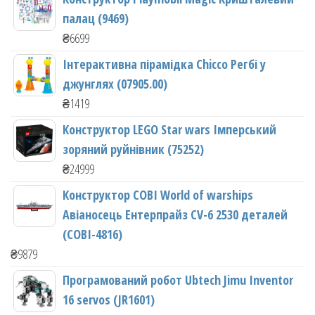
палац (9469)
₴
6699
Інтерактивна пірамідка Chicco Регбі у
джунглях (07905.00)
₴
1419
Конструктор LEGO Star wars Імперський
зоряний руйнівник (75252)
₴
24999
Конструктор COBI World of warships
Авіаносець Ентерпрайз CV-6 2530 деталей
(COBI-4816)
₴
9879
Програмований робот Ubtech Jimu Inventor
16 servos (JR1601)