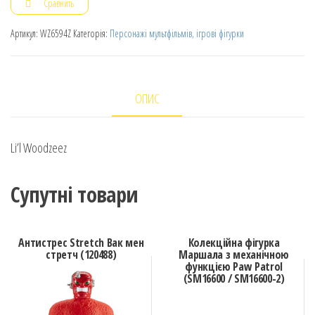
Сравнить
Артикул:
WZ6594Z
Категорія:
Персонажі мультфільмів, ігрові фігурки
ОПИС
Li’l Woodzeez
Супутні товари
Антистрес Stretch Вак мен
Колекційна фігурка
стретч (120488)
Маршала з механічною
функцією Paw Patrol
(SM16600 / SM16600-2)