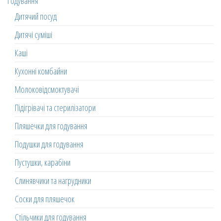
Годування
Дитячий посуд
Дитячі суміші
Каші
Кухонні комбайни
Молоковідсмоктувачі
Підігрівачі та стерилізатори
Пляшечки для годування
Подушки для годування
Пустушки, карабіни
Слинявчики та нагрудники
Соски для пляшечок
Стільчики для годування