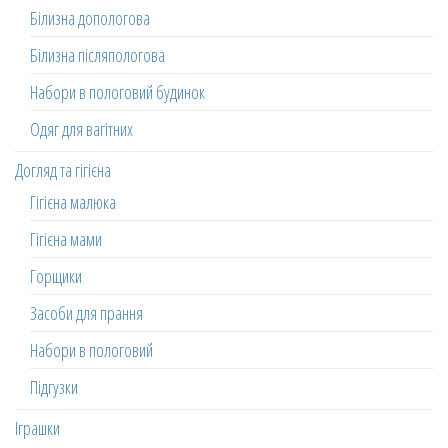
Білизна допологова
Білизна післяпологова
Набори в пологовий будинок
Одяг для вагітних
Догляд та гігієна
Гігієна малюка
Гігієна мами
Горщики
Засоби для прання
Набори в пологовий
Підгузки
Іграшки