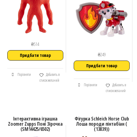
₴
514
₴
249
Придбати товар
Придбати товар
Порівняти
Добавить в
список желаний
Порівняти
Добавить в
список желаний
Інтерактивна іграшка
Фігурка Schleich Horse Club
Zoomer Zupps Поні Зірочка
Лоша породи пінтабіан (
(SM14425/6502)
(13839))