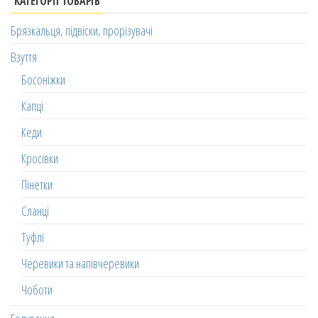
КАТЕГОРІЇ ТОВАРІВ
Брязкальця, підвіски, прорізувачі
Взуття
Босоніжки
Капці
Кеди
Кросівки
Пінетки
Сланці
Туфлі
Черевики та напівчеревики
Чоботи