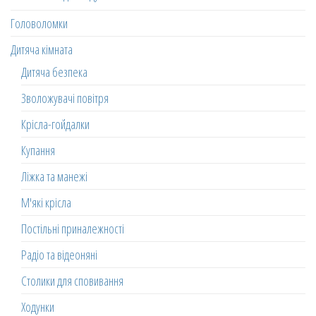
Головоломки
Дитяча кімната
Дитяча безпека
Зволожувачі повітря
Крісла-гойдалки
Купання
Ліжка та манежі
М'які крісла
Постільні приналежності
Радіо та відеоняні
Столики для сповивання
Ходунки