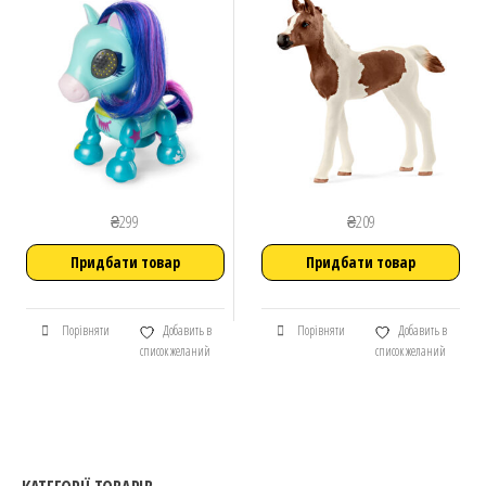
₴
299
₴
209
Придбати товар
Придбати товар
Порівняти
Добавить в
Порівняти
Добавить в
список желаний
список желаний