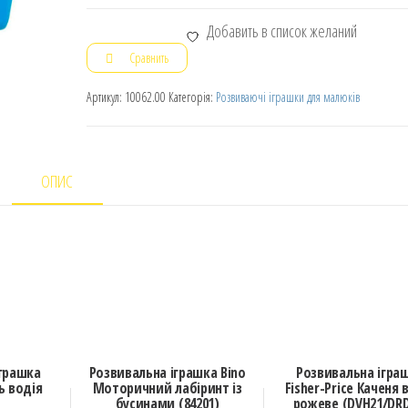
Добавить в список желаний
Сравнить
Артикул:
10062.00
Категорія:
Розвиваючі іграшки для малюків
ОПИС
іграшка
Розвивальна іграшка Bino
Розвивальна ігра
ь водія
Моторичний лабіринт із
Fisher-Price Каченя в
бусинами (84201)
рожеве (DVH21/DRD