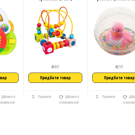
₴
489
₴
299
овар
Придбати товар
Придбати товар
Добавить в
Порівняти
Добавить в
Порівняти
Доба
сок желаний
список желаний
список ж