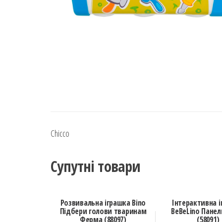
Chicco
Супутні товари
Розвивальна іграшка Bino
Інтерактивна 
Підбери голови тваринам
BeBeLino Панел
Ферма (88097)
(58091)