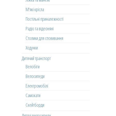
М'які крісла
Постільні приналежності
Радіо та відеоняні
Столики для сповивання
Ходунки
Дитячий транспорт
Велобіги
Велосипеди
Електромобілі
Самокати
Скейтборди
Дитячі велосипеди