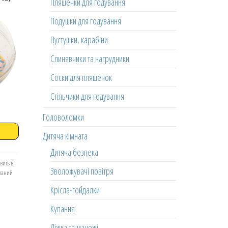
Пляшечки для годування
Подушки для годування
Пустушки, карабіни
Слинявчики та нагрудники
Соски для пляшечок
Стільчики для годування
Головоломки
Дитяча кімната
Дитяча безпека
вить в
Зволожувачі повітря
еланий
Крісла-гойдалки
Купання
Ліжка та манежі