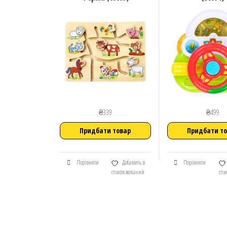
₴
339
₴
499
Придбати товар
Придбати т
Порівняти
Добавить в
Порівняти
список желаний
спи