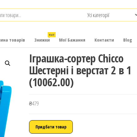
.com.ua
-
итячих
Hot!
рина товарів
Знижки
Мої Бажання
Контакти
Blog
Іграшка-сортер Chicco
Шестерні і верстат 2 в 1
(10062.00)
₴
479
Придбати товар