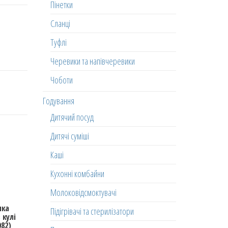
Пінетки
Сланці
Туфлі
Черевики та напівчеревики
Чоботи
Годування
Дитячий посуд
Дитячі суміші
Каші
Кухонні комбайни
Молоковідсмоктувачі
шка
Підігрівачі та стерилізатори
 кулі
82)