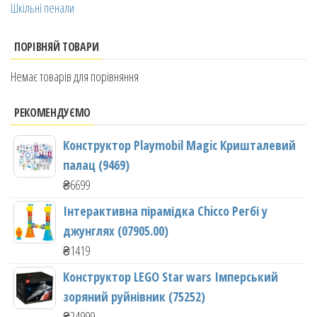
Шкільні пенали
ПОРІВНЯЙ ТОВАРИ
Немає товарів для порівняння
РЕКОМЕНДУЄМО
Конструктор Playmobil Magic Кришталевий
палац (9469)
₴
6699
Інтерактивна пірамідка Chicco Регбі у
джунглях (07905.00)
₴
1419
Конструктор LEGO Star wars Імперський
зоряний руйнівник (75252)
₴
24999