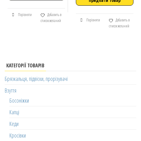
Придбати товар
Порівняти
Добавить в
Порівняти
Добавить в
список желаний
список желаний
КАТЕГОРІЇ ТОВАРІВ
Брязкальця, підвіски, прорізувачі
Взуття
Босоніжки
Капці
Кеди
Кросівки