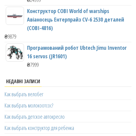
Конструктор COBI World of warships
Авіаносець Ентерпрайз CV-6 2530 деталей
(COBI-4816)
₴
9879
Програмований робот Ubtech Jimu Inventor
16 servos (JR1601)
₴
7999
НЕДАВНІ ЗАПИСИ
Как выбрать велобег
Как выбрать молокоотсос?
Как выбрать детское автокресло
Как выбрать конструктор для ребенка