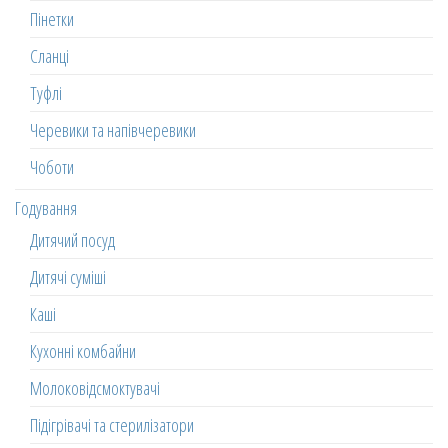
Пінетки
Сланці
Туфлі
Черевики та напівчеревики
Чоботи
Годування
Дитячий посуд
Дитячі суміші
Каші
Кухонні комбайни
Молоковідсмоктувачі
Підігрівачі та стерилізатори