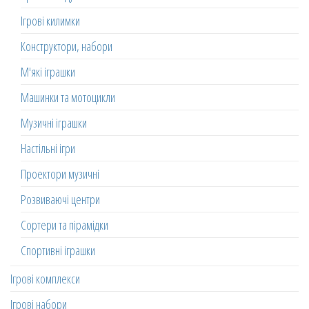
Ігрові килимки
Конструктори, набори
М'які іграшки
Машинки та мотоцикли
Музичні іграшки
Настільні ігри
Проектори музичні
Розвиваючі центри
Сортери та пірамідки
Спортивні іграшки
Ігрові комплекси
Ігрові набори