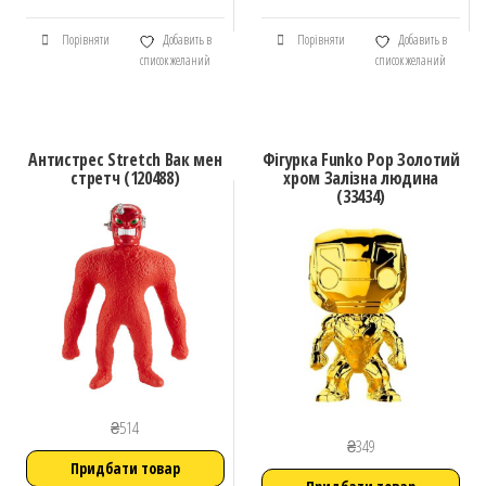
Порівняти
Добавить в
Порівняти
Добавить в
список желаний
список желаний
Антистрес Stretch Вак мен
Фігурка Funko Pop Золотий
стретч (120488)
хром Залізна людина
(33434)
₴
514
₴
349
Придбати товар