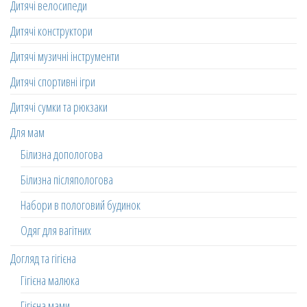
Дитячі велосипеди
Дитячі конструктори
Дитячі музичні інструменти
Дитячі спортивні ігри
Дитячі сумки та рюкзаки
Для мам
Білизна допологова
Білизна післяпологова
Набори в пологовий будинок
Одяг для вагітних
Догляд та гігієна
Гігієна малюка
Гігієна мами