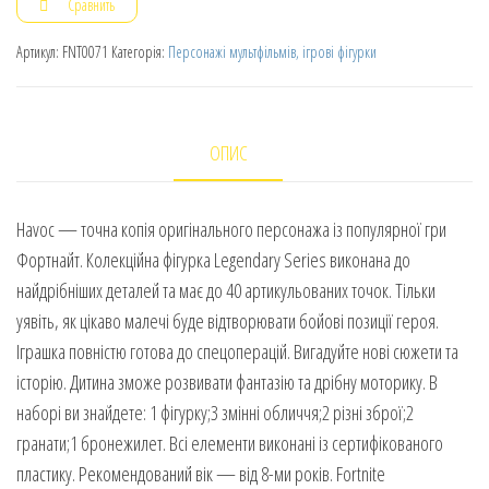
Сравнить
Артикул:
FNT0071
Категорія:
Персонажі мультфільмів, ігрові фігурки
ОПИС
Havoc — точна копія оригінального персонажа із популярної гри
Фортнайт. Колекційна фігурка Legendary Series виконана до
найдрібніших деталей та має до 40 артикульованих точок. Тільки
уявіть, як цікаво малечі буде відтворювати бойові позиції героя.
Іграшка повністю готова до спецоперацій. Вигадуйте нові сюжети та
історію. Дитина зможе розвивати фантазію та дрібну моторику. В
наборі ви знайдете: 1 фігурку;3 змінні обличчя;2 різні зброї;2
гранати;1 бронежилет. Всі елементи виконані із сертифікованого
пластику. Рекомендований вік — від 8-ми років. Fortnite