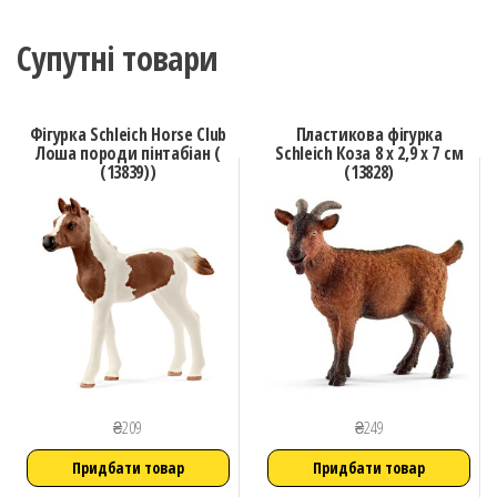
Супутні товари
Фігурка Schleich Horse Club
Пластикова фігурка
Лоша породи пінтабіан (
Schleich Коза 8 х 2,9 х 7 см
(13839))
(13828)
₴
209
₴
249
Придбати товар
Придбати товар