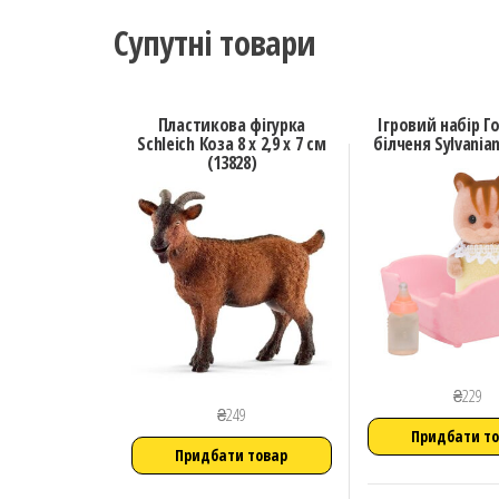
Супутні товари
Пластикова фігурка
Ігровий набір Г
Schleich Коза 8 х 2,9 х 7 см
білченя Sylvanian
(13828)
₴
229
₴
249
Придбати т
Придбати товар