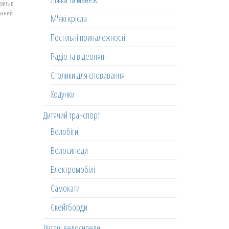
вить в
еланий
М'які крісла
Постільні приналежності
Радіо та відеоняні
Столики для сповивання
Ходунки
Дитячий транспорт
Велобіги
Велосипеди
Електромобілі
Самокати
Скейтборди
Дитячі велосипеди