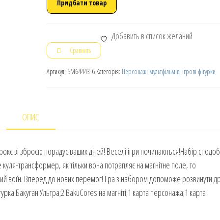
Придбати товар
Добавить в список желаний
Сравнить
Артикул:
SM64443-6
Категорія:
Персонажі мультфільмів, ігрові фігурки
ОПИС
рокс зі зброєю порадує ваших дітей! Веселі ігри починаються!Набір сподо
е куля-трансформер, як тільки вона потрапляє на магнітне поле, то
ний воїн. Вперед до нових перемог! Гра з набором допоможе розвинути д
гурка Бакуган Ультра;2 BakuCores на магніті;1 карта персонажа;1 карта