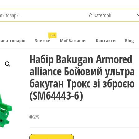
.com.ua
-
итячих
Hot!
рина товарів
Знижки
Мої Бажання
Контакти
Blog
Набір Bakugan Armored
alliance Бойовий ультра
бакуган Трокс зі зброєю
(SM64443-6)
₴
629