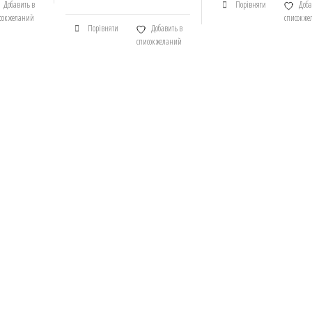
Добавить в
Порівняти
Доба
сок желаний
список ж
Порівняти
Добавить в
список желаний