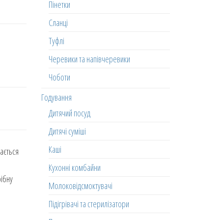
Пінетки
Сланці
Туфлі
Черевики та напівчеревики
Чоботи
Годування
Дитячий посуд
Дитячі суміші
Каші
бається
Кухонні комбайни
рібну
Молоковідсмоктувачі
Підігрівачі та стерилізатори