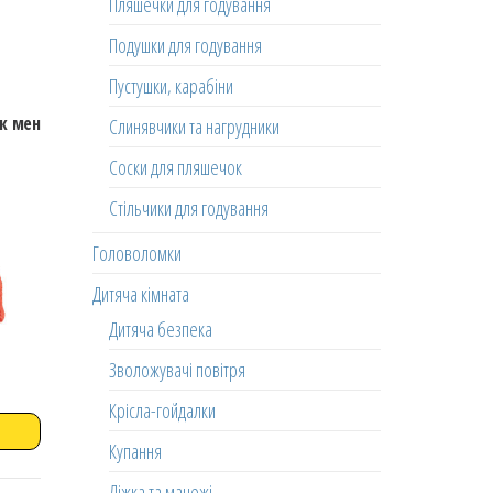
Пляшечки для годування
Подушки для годування
Пустушки, карабіни
ак мен
Слинявчики та нагрудники
Соски для пляшечок
Стільчики для годування
Головоломки
Дитяча кімната
Дитяча безпека
Зволожувачі повітря
Крісла-гойдалки
Купання
Ліжка та манежі