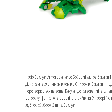
Набір Bakugan Armored alliance Бойовий ультра бакуган Т
дівчаткам та хлопчикам віком від 6-ти років. Бакуган — ц
перетворюється на воїна! Бакуган деталізований та силь
моторику, фантазію та емоційне сприйняття. У наборі:1 фі
здібностей;зброя 2 типів. Bakugan