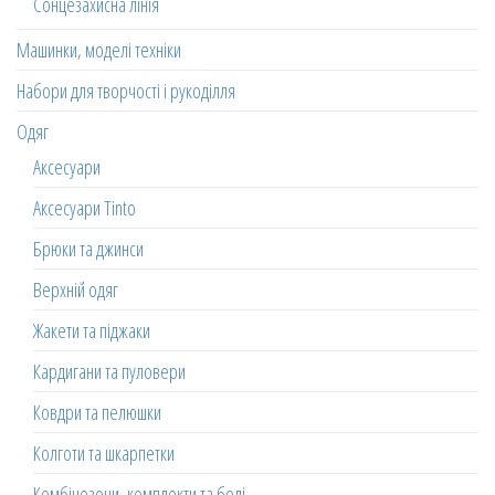
Сонцезахисна лінія
Машинки, моделі техніки
Набори для творчості і рукоділля
Одяг
Аксесуари
Аксесуари Tinto
Брюки та джинси
Верхній одяг
Жакети та піджаки
Кардигани та пуловери
Ковдри та пелюшки
Колготи та шкарпетки
Комбінезони, комплекти та боді