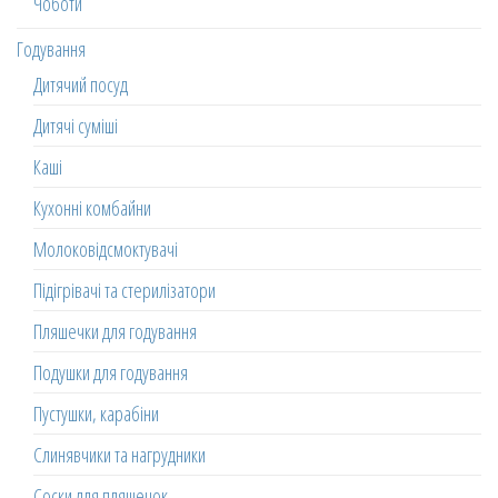
Чоботи
Годування
Дитячий посуд
Дитячі суміші
Каші
Кухонні комбайни
Молоковідсмоктувачі
Підігрівачі та стерилізатори
Пляшечки для годування
Подушки для годування
Пустушки, карабіни
Слинявчики та нагрудники
Соски для пляшечок