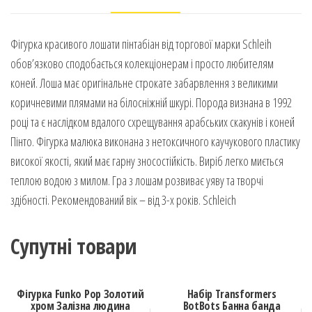
Фігурка красивого лошати пінтабіан від торгової марки Schleih
обов’язково сподобається колекціонерам і просто любителям
коней. Лоша має оригінальне строкате забарвлення з великими
коричневими плямами на білосніжній шкурі. Порода визнана в 1992
році та є наслідком вдалого схрещування арабських скакунів і коней
Пінто. Фігурка малюка виконана з нетоксичного каучукового пластику
високої якості, який має гарну зносостійкість. Виріб легко миється
теплою водою з милом. Гра з лошам розвиває уяву та творчі
здібності. Рекомендований вік – від 3-х років. Schleich
Супутні товари
Фігурка Funko Pop Золотий
Набір Transformers
хром Залізна людина
BotBots Банна банда