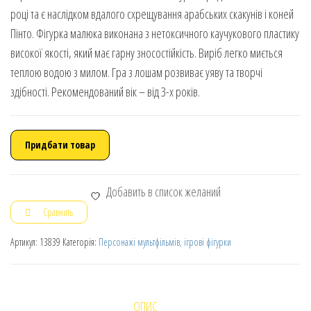
році та є наслідком вдалого схрещування арабських скакунів і коней
Пінто. Фігурка малюка виконана з нетоксичного каучукового пластику
високої якості, який має гарну зносостійкість. Виріб легко миється
теплою водою з милом. Гра з лошам розвиває уяву та творчі
здібності. Рекомендований вік – від 3-х років.
Придбати товар
Добавить в список желаний
Сравнить
Артикул:
13839
Категорія:
Персонажі мультфільмів, ігрові фігурки
ОПИС