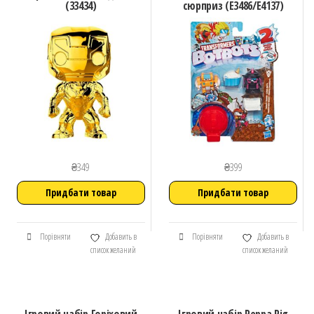
(33434)
сюрприз (E3486/E4137)
₴
349
₴
399
Придбати товар
Придбати товар
Порівняти
Добавить в
Порівняти
Добавить в
список желаний
список желаний