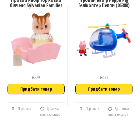
Ігровий набір Горіховий
Ігровий набір Peppa Pig
білченя Sylvanian Families
Гелікоптер Пеппи (06388)
₴
229
₴
431
Придбати товар
Придбати товар
Порівняти
Добавить в
Порівняти
Добавить в
список желаний
список желаний