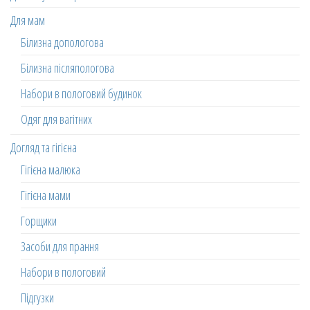
Для мам
Білизна допологова
Білизна післяпологова
Набори в пологовий будинок
Одяг для вагітних
Догляд та гігієна
Гігієна малюка
Гігієна мами
Горщики
Засоби для прання
Набори в пологовий
Підгузки