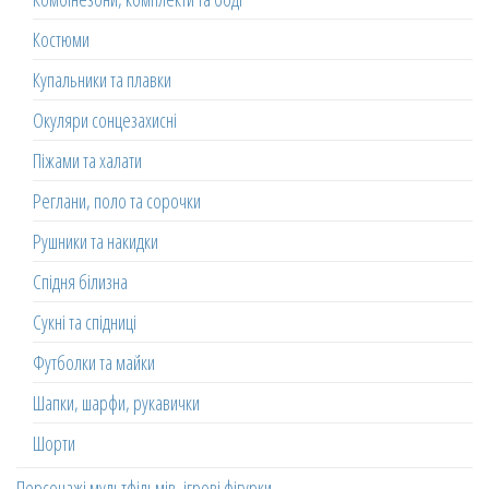
Костюми
Купальники та плавки
Окуляри сонцезахисні
Піжами та халати
Реглани, поло та сорочки
Рушники та накидки
Спідня білизна
Сукні та спідниці
Футболки та майки
Шапки, шарфи, рукавички
Шорти
Персонажі мультфільмів, ігрові фігурки