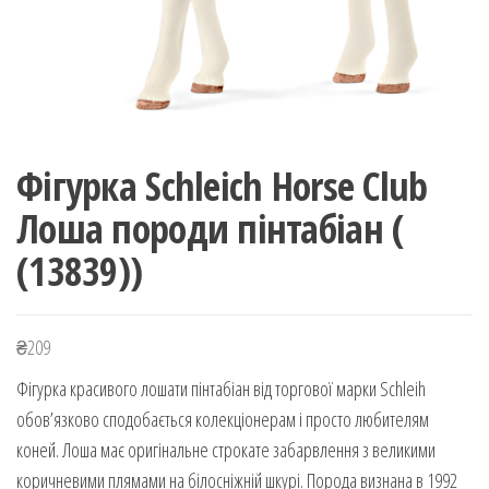
Фігурка Schleich Horse Club
Лоша породи пінтабіан (
(13839))
₴
209
Фігурка красивого лошати пінтабіан від торгової марки Schleih
обов’язково сподобається колекціонерам і просто любителям
коней. Лоша має оригінальне строкате забарвлення з великими
коричневими плямами на білосніжній шкурі. Порода визнана в 1992