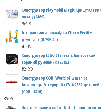
Конструктор Playmobil Magic Кришталевий
палац (9469)
₴
6699
Інтерактивна пірамідка Chicco Регбі у
джунглях (07905.00)
₴
1419
Конструктор LEGO Star wars Імперський
зоряний руйнівник (75252)
₴
24999
Конструктор COBI World of warships
Авіаносець Ентерпрайз CV-6 2530 деталей
(COBI-4816)
₴
9879
Програмований робот Ubtech Jimu Inventor