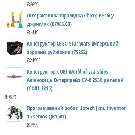
₴
6699
Інтерактивна пірамідка Chicco Регбі у
джунглях (07905.00)
₴
1419
Конструктор LEGO Star wars Імперський
зоряний руйнівник (75252)
₴
24999
Конструктор COBI World of warships
Авіаносець Ентерпрайз CV-6 2530 деталей
(COBI-4816)
₴
9879
Програмований робот Ubtech Jimu Inventor
16 servos (JR1601)
₴
7999