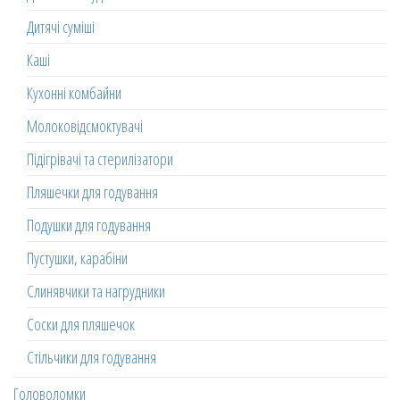
Дитячі суміші
Каші
Кухонні комбайни
Молоковідсмоктувачі
Підігрівачі та стерилізатори
Пляшечки для годування
Подушки для годування
Пустушки, карабіни
Слинявчики та нагрудники
Соски для пляшечок
Стільчики для годування
Головоломки