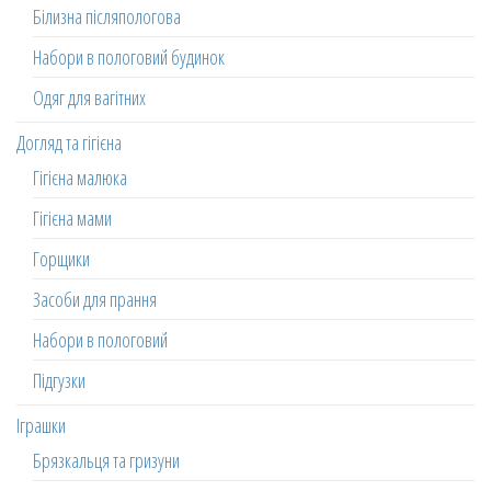
Білизна післяпологова
Набори в пологовий будинок
Одяг для вагітних
Догляд та гігієна
Гігієна малюка
Гігієна мами
Горщики
Засоби для прання
Набори в пологовий
Підгузки
Іграшки
Брязкальця та гризуни