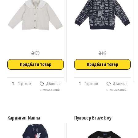
₴
470
₴
449
Придбати товар
Придбати товар
Порівняти
Добавить в
Порівняти
Добавить в
список желаний
список желаний
Кардиган Nanna
Пуловер Brave boy