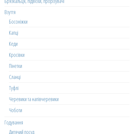
Брязкальця, підвіски, прорізувачі
Взуття
Босоніжки
Капці
Кеди
Кросівки
Пінетки
Сланці
Туфлі
Черевики та напівчеревики
Чоботи
Годування
Дитячий посуд