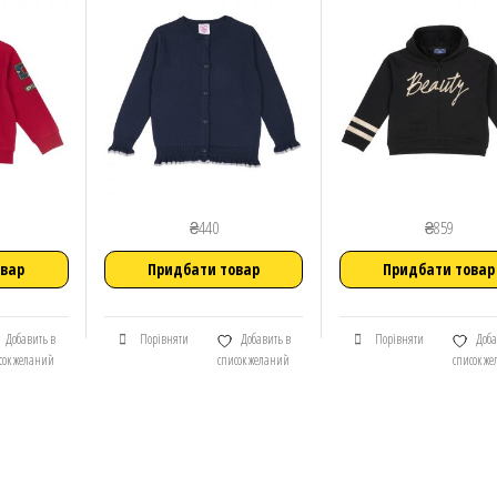
₴
440
₴
859
овар
Придбати товар
Придбати товар
Добавить в
Порівняти
Добавить в
Порівняти
Доба
сок желаний
список желаний
список ж