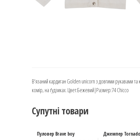
В’язаний кардиган Golden unicorn з довгими рукавами та 
комір, на ґудзиках. Цвет:Бежевий|Размер:74 Chicco
Супутні товари
Пуловер Brave boy
Джемпер Tornado