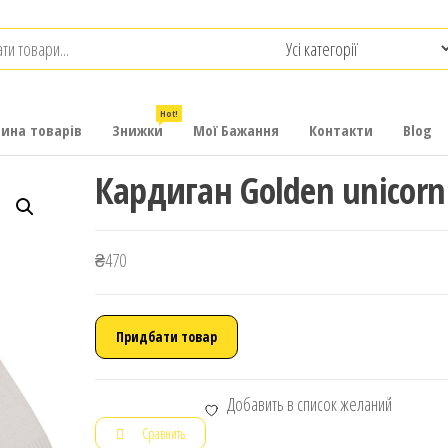
.com.ua
-
итячих
Hot!
рина товарів
Знижки
Мої Бажання
Контакти
Blog
Кардиган Golden unicorn
₴
470
Придбати товар
Добавить в список желаний
Сравнить