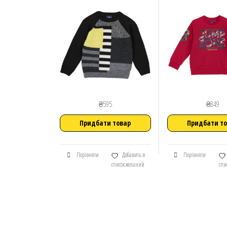
₴
595
₴
849
Придбати товар
Придбати т
Порівняти
Добавить в
Порівняти
список желаний
спи