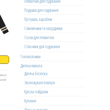
Пляшечки для годування
Подушки для годування
Пустушки, карабіни
Слинявчики та нагрудники
Соски для пляшечок
Стільчики для годування
Головоломки
Дитяча кімната
Дитяча безпека
вить в
еланий
Зволожувачі повітря
Крісла-гойдалки
Купання
Ліжка та манежі