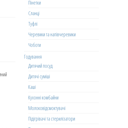
Пінетки
Сланці
Туфлі
Черевики та напівчеревики
Чоботи
Годування
Дитячий посуд
мний
Дитячі суміші
Каші
Кухонні комбайни
Молоковідсмоктувачі
Підігрівачі та стерилізатори