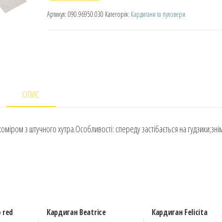
Артикул:
090.96950.030
Категорія:
Кардигани та пуловери
ОПИС
коміром з штучного хутра.Особливості: спереду застібається на гудзики;зні
 red
Кардиган Beatrice
Кардиган Felicita