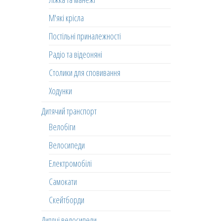
М'які крісла
Постільні приналежності
Радіо та відеоняні
Столики для сповивання
Ходунки
Дитячий транспорт
Велобіги
Велосипеди
Електромобілі
Самокати
Скейтборди
Дитячі велосипеди