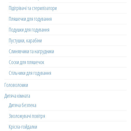
Підігрівачі та стерилізатори
Пляшечки для годування
Подушки для годування
Пустушки, карабіни
Слинявчики та нагрудники
Соски для пляшечок
Стільчики для годування
Головоломки
Дитяча кімната
Дитяча безпека
Зволожувачі повітря
Крісла-гойдалки