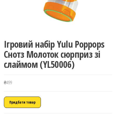
Ігровий набір Yulu Poppops
Снотз Молоток сюрприз зі
слаймом (YL50006)
₴
499
Придбати товар