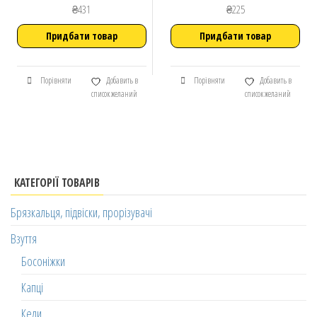
₴
431
₴
225
Придбати товар
Придбати товар
Порівняти
Добавить в
Порівняти
Добавить в
список желаний
список желаний
КАТЕГОРІЇ ТОВАРІВ
Брязкальця, підвіски, прорізувачі
Взуття
Босоніжки
Капці
Кеди