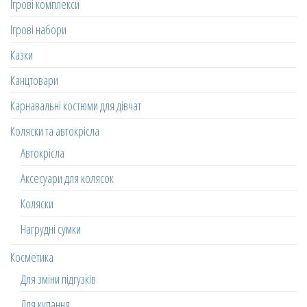
Ігрові комплекси
Ігрові набори
Казки
Канцтовари
Карнавальні костюми для дівчат
Коляски та автокрісла
Автокрісла
Аксесуари для колясок
Коляски
Нагрудні сумки
Косметика
Для зміни підгузків
Для купання