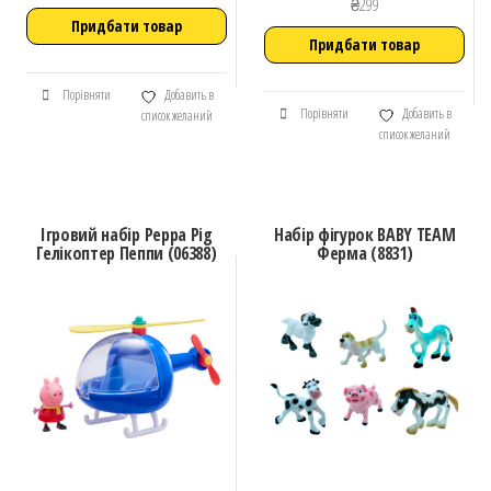
₴
299
Придбати товар
Придбати товар
Порівняти
Добавить в
Порівняти
Добавить в
список желаний
список желаний
Ігровий набір Peppa Pig
Набір фігурок BABY TEAM
Гелікоптер Пеппи (06388)
Ферма (8831)