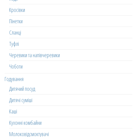
Кросівки
Пінетки
Сланці
Туфлі
Черевики та напівчеревики
Чоботи
Годування
Дитячий посуд
Дитячі суміші
Каші
Кухонні комбайни
Молоковідсмоктувачі