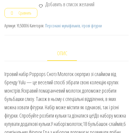
Добавить в список желаний
Сравнить
Артикул:
YL50006
Категорія:
Персонажі мультфільмів, ігрові фігурки
ОПИС
Ігровий набір Poppops Снотз Молоток сюрприз зі слаймом від
бренду Yulu — це веселий спосіб зібрати свою колекцію крутих
монстрів.Яскравий помаранчевий молоток допоможе розбити
бульбашки слизу. Також в ньому є спеціальні відділення, в яких
можна ховати фігурки. Набір може містити як однакові, так і різні
фігурки. Спробуйте розбити кульки та дізнатися це!До набору можна
купувати додаткові кульки.У наборі:молоток;18 бульбашок-слаймів;6
оригінальних фігурок.Гра з набором допомагає розвивати дрібну