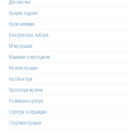
Для ліжечка
Іграшки-ходунки
Ігрові килимки
Конструктори, набори
М'які іграшки
Машинки та мотоцикли
Музичні іграшки
Настільні ігри
Проектори музичні
Розвиваючі центри
Сортери та пірамідки
Спортивні іграшки