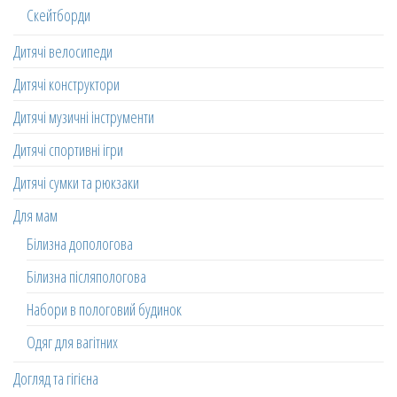
Скейтборди
Дитячі велосипеди
Дитячі конструктори
Дитячі музичні інструменти
Дитячі спортивні ігри
Дитячі сумки та рюкзаки
Для мам
Білизна допологова
Білизна післяпологова
Набори в пологовий будинок
Одяг для вагітних
Догляд та гігієна