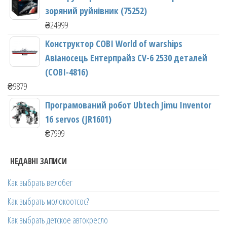
зоряний руйнівник (75252)
₴
24999
Конструктор COBI World of warships
Авіаносець Ентерпрайз CV-6 2530 деталей
(COBI-4816)
₴
9879
Програмований робот Ubtech Jimu Inventor
16 servos (JR1601)
₴
7999
НЕДАВНІ ЗАПИСИ
Как выбрать велобег
Как выбрать молокоотсос?
Как выбрать детское автокресло