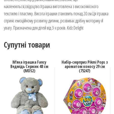
наклеюються;свідоцтво.Іграшка виготовлена з високоякісного
текстилю і пластику. Висота іграшки становить понад 20 см.Ця іграшка
сприяє емоційному розвитку дитини, розвиває дрібну моторику й
увагу. Призначена для дітей від 3-х років. Kidz Delight
Супутні товари
М’яка іграшка Fancy
Набір-сюрприз Pikmi Pops з
Ведмідь Сержик 48 см
ароматом кокосу 29 см
(MDS2)
(75247)