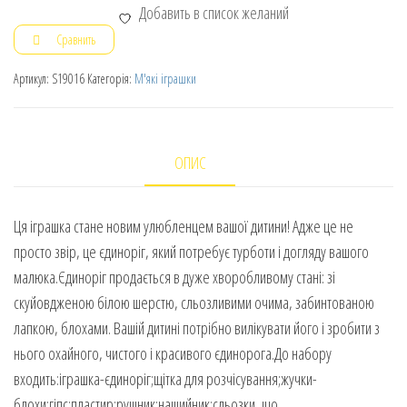
Добавить в список желаний
Сравнить
Артикул:
S19016
Категорія:
М'які іграшки
ОПИС
Ця іграшка стане новим улюбленцем вашої дитини! Адже це не
просто звір, це єдиноріг, який потребує турботи і догляду вашого
малюка.Єдиноріг продається в дуже хворобливому стані: зі
скуйовдженою білою шерстю, сльозливими очима, забинтованою
лапкою, блохами. Вашій дитині потрібно вилікувати його і зробити з
нього охайного, чистого і красивого єдинорога.До набору
входить:іграшка-єдиноріг;щітка для розчісування;жучки-
блохи;гіпс;пластир;рушник;нашийник;сльозки, що