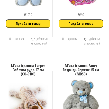
₴
1030
₴
699
Придбати товар
Придбати товар
Порівняти
Добавить в
Порівняти
Добавить в
список желаний
список желаний
М’яка іграшка Тигрес
М’яка іграшка Fancy
Собачка руда 17 см
Ведмідь Сержик 65 см
(СО-0101)
(MDS3)