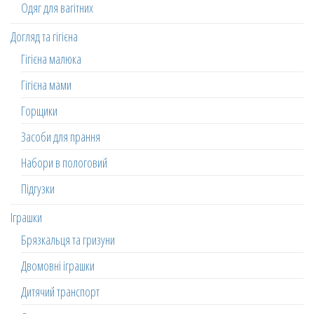
Одяг для вагітних
Догляд та гігієна
Гігієна малюка
Гігієна мами
Горщики
Засоби для прання
Набори в пологовий
Підгузки
Іграшки
Брязкальця та гризуни
Двомовні іграшки
Дитячий транспорт