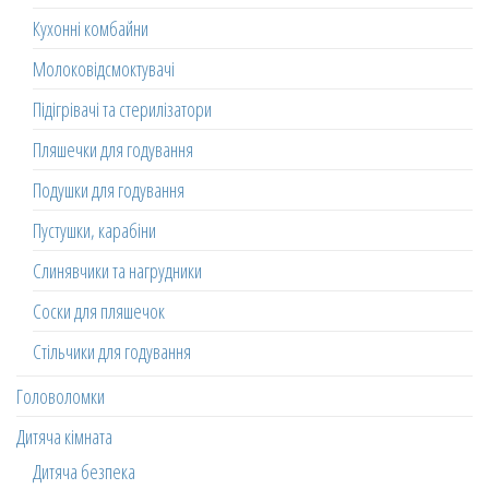
Кухонні комбайни
Молоковідсмоктувачі
Підігрівачі та стерилізатори
Пляшечки для годування
Подушки для годування
Пустушки, карабіни
Слинявчики та нагрудники
Соски для пляшечок
Стільчики для годування
Головоломки
Дитяча кімната
Дитяча безпека