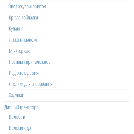
Зволожувачі повітря
Крісла-гойдалки
Купання
Ліжка та манежі
М'які крісла
Постільні приналежності
Радіо та відеоняні
Столики для сповивання
Ходунки
Дитячий транспорт
Велобіги
Велосипеди