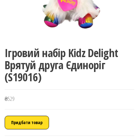
Ігровий набір Kidz Delight
Врятуй друга Єдиноріг
(S19016)
₴
529
Придбати товар