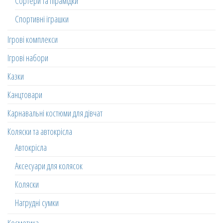
Сортери та пірамідки
Спортивні іграшки
Ігрові комплекси
Ігрові набори
Казки
Канцтовари
Карнавальні костюми для дівчат
Коляски та автокрісла
Автокрісла
Аксесуари для колясок
Коляски
Нагрудні сумки