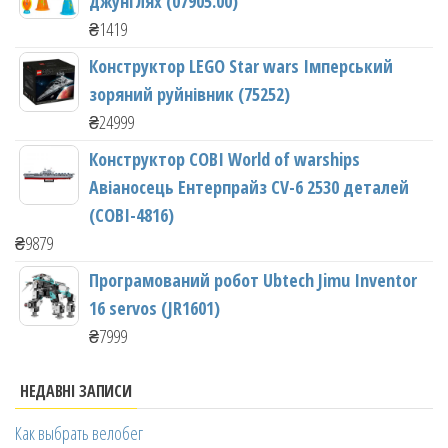
джунглях (07905.00)
₴
1419
Конструктор LEGO Star wars Імперський
зоряний руйнівник (75252)
₴
24999
Конструктор COBI World of warships
Авіаносець Ентерпрайз CV-6 2530 деталей
(COBI-4816)
₴
9879
Програмований робот Ubtech Jimu Inventor
16 servos (JR1601)
₴
7999
НЕДАВНІ ЗАПИСИ
Как выбрать велобег