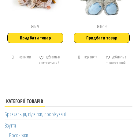
₴
659
₴
1619
Придбати товар
Придбати товар
Порівняти
Добавить в
Порівняти
Добавить в
список желаний
список желаний
КАТЕГОРІЇ ТОВАРІВ
Брязкальця, підвіски, прорізувачі
Взуття
Босоніжки