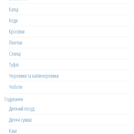
Капці
Кеди
Кросівки
Пінетки
Сланці
Туфлі
Черевики та напівчеревики
Чоботи
Годування
Дитячий посуд
Дитячі суміші
Каші