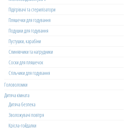
Підігрівачі та стерилізатори
Пляшечки для годування
Подушки для годування
Пустушки, карабіни
Слинявчики та нагрудники
Соски для пляшечок
Стільчики для годування
Головоломки
Дитяча кімната
Дитяча безпека
Зволожувачі повітря
Крісла-гойдалки