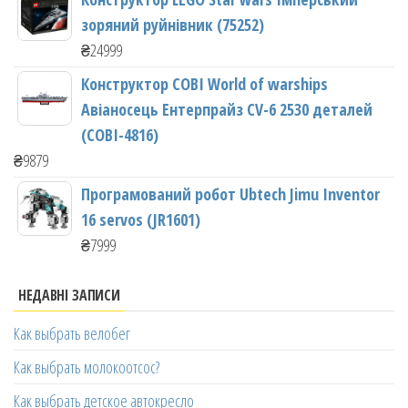
зоряний руйнівник (75252)
₴
24999
Конструктор COBI World of warships
Авіаносець Ентерпрайз CV-6 2530 деталей
(COBI-4816)
₴
9879
Програмований робот Ubtech Jimu Inventor
16 servos (JR1601)
₴
7999
НЕДАВНІ ЗАПИСИ
Как выбрать велобег
Как выбрать молокоотсос?
Как выбрать детское автокресло