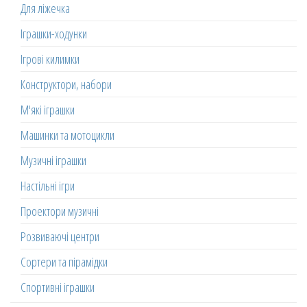
Для ліжечка
Іграшки-ходунки
Ігрові килимки
Конструктори, набори
М'які іграшки
Машинки та мотоцикли
Музичні іграшки
Настільні ігри
Проектори музичні
Розвиваючі центри
Сортери та пірамідки
Спортивні іграшки