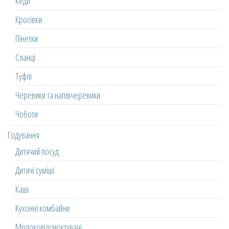
Кеди
Кросівки
Пінетки
Сланці
Туфлі
Черевики та напівчеревики
Чоботи
Годування
Дитячий посуд
Дитячі суміші
Каші
Кухонні комбайни
Молоковідсмоктувачі