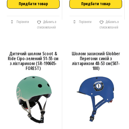
Придбати товар
Придбати товар
Порівняти
Добавить в
Порівняти
Добавить в
список желаний
список желаний
Дитячий шолом Scoot &
Шолом захисний Globber
Ride Сіро-зелений 51-55 см
Перегони синій з
з ліхтариком (SR-190605-
ліхтариком 48-53 см(507-
FOREST)
100)