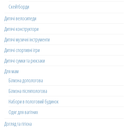
Скейтборди
Дитячі велосипеди
Дитячі конструктори
Дитячі музичні інструменти
Дитячі спортивні ігри
Дитячі сумки та рюкзаки
Для мам
Білизна допологова
Білизна післяпологова
Набори в пологовий будинок
Одяг для вагітних
Догляд та гігієна