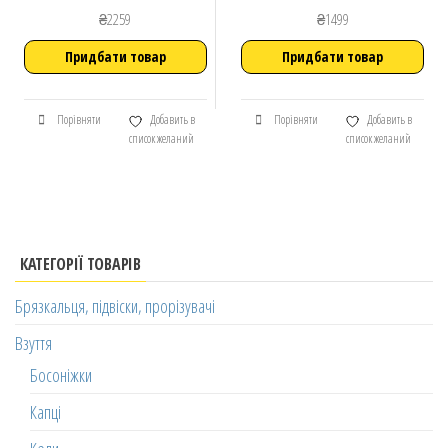
₴
2259
₴
1499
Придбати товар
Придбати товар
Порівняти
Добавить в
Порівняти
Добавить в
список желаний
список желаний
КАТЕГОРІЇ ТОВАРІВ
Брязкальця, підвіски, прорізувачі
Взуття
Босоніжки
Капці