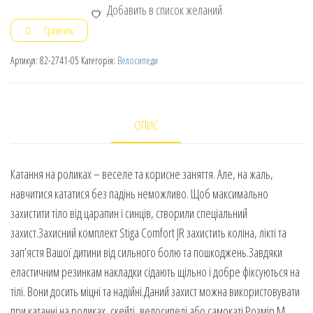
Добавить в список желаний
Сравнить
Артикул:
82-2741-05
Категорія:
Велосипеди
ОПИС
Катання на роликах – веселе та корисне заняття. Але, на жаль,
навчитися кататися без падінь неможливо. Щоб максимально
захистити тіло від царапин і синців, створили спеціальний
захист.Захисний комплект Stiga Comfort JR захистить коліна, лікті та
зап’ястя Вашої дитини від сильного болю та пошкоджень.Завдяки
еластичним резинкам накладки сідають щільно і добре фіксуються на
тілі. Вони досить міцні та надійні.Даний захист можна використовувати
при катанні на роликах, скейті, велосипеді або самокаті.Розмір М