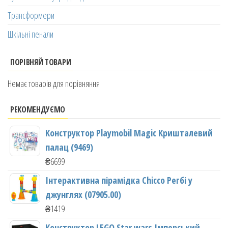
Трансформери
Шкільні пенали
ПОРІВНЯЙ ТОВАРИ
Немає товарів для порівняння
РЕКОМЕНДУЄМО
Конструктор Playmobil Magic Кришталевий
палац (9469)
₴
6699
Інтерактивна пірамідка Chicco Регбі у
джунглях (07905.00)
₴
1419
Конструктор LEGO Star wars Імперський