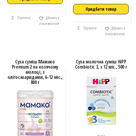
Придбати товар
Порівняти
Добавить в
список желаний
Порівняти
Добавить в
список желаний
Суха суміш Mамако
Cуха молочна суміш HiPP
Premium 2 на козячому
Combiotic 3, з 12 міс., 500 г
молоці, з
олігосахаридами, 6-12 міс.,
800 г