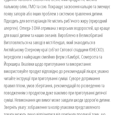
пальмову олію, ГМО та сою. Покращує засвоєння кальцію та зменшує
появу запорів або інших проблем з системою травлення дитини.
Підходить для вегетаріанців Не містить риб’ячого жиру (природний
алерген). Omega-3 DHA отримана з морських водоростей, що краще
для вашої дитини та наших океанів. Вироблено в Великобританії
Виготовляється на заводі в місті Кендал, який знаходиться в
Англійському Озерному краї (об’єкт Світової спадщини ЮНЕСКО).
Інгредієнти з найкращих сімейних ферм з Камбрії, Сомерсета та
Йоркшира. Вказівки щодо приготування та використання:
використовуйте продукт відповідно до рекомендацій лікаря; уважно
читайте інструкції при приготуванні суміші. Суворе дотримання
правил гігієни, умов зберігання, рекомендацій по розведенню та
поводженням з продуктом дуже важливо при приготуванні дитячої
суміші. Невиконання цих вимог може завдати шкоди здоров’ю дитини.
Зверніть увагу: зображення та колір упаковки представленого
товару можуть дещо відрізнятися від оригіналу продукції тому, що