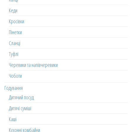
Кеди
Кросівки
Пінетки
Сланці
Туфлі
Черевики та напівчеревики
Чоботи
Годування
Дитячий посуд
Дитячі суміші
Каші
Кухонні комбайни