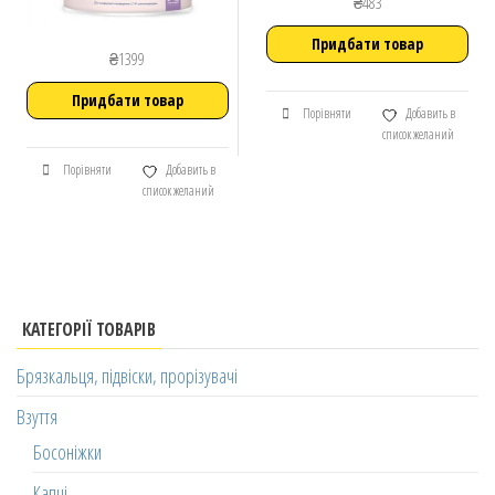
₴
483
Придбати товар
₴
1399
Придбати товар
Порівняти
Добавить в
список желаний
Порівняти
Добавить в
список желаний
КАТЕГОРІЇ ТОВАРІВ
Брязкальця, підвіски, прорізувачі
Взуття
Босоніжки
Капці