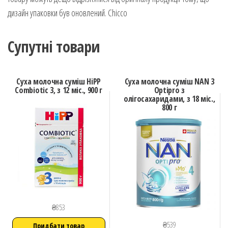
дизайн упаковки був оновлений. Chicco
Супутні товари
Cуха молочна суміш HiPP
Суха молочна суміш NAN 3
Combiotic 3, з 12 міс., 900 г
Optipro з
олігосахаридами, з 18 міс.,
800 г
₴
853
₴
539
Придбати товар