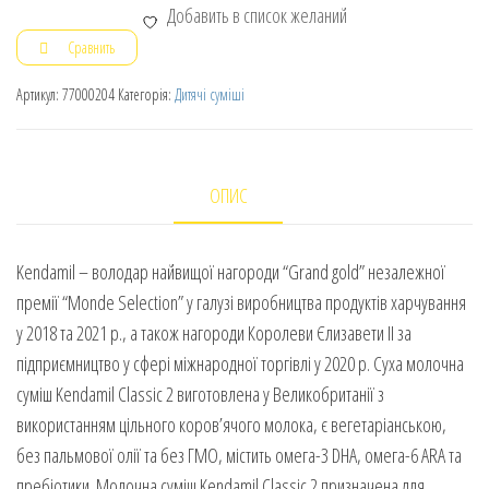
Добавить в список желаний
Сравнить
Артикул:
77000204
Категорія:
Дитячі суміші
ОПИС
Kendamil – володар найвищої нагороди “Grand gold” незалежної
премії “Monde Selection” у галузі виробництва продуктів харчування
у 2018 та 2021 р., а також нагороди Королеви Єлизавети II за
підприємництво у сфері міжнародної торгівлі у 2020 р. Суха молочна
суміш Kendamil Classic 2 виготовлена у Великобританії з
використанням цільного коров’ячого молока, є вегетаріанською,
без пальмової олії та без ГМО, містить омега-3 DHA, омега-6 ARA та
пребіотики. Молочна суміш Kendamil Classic 2 призначена для