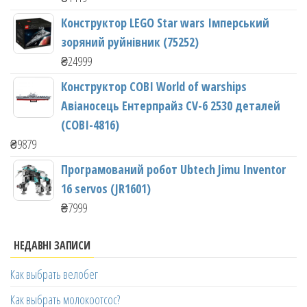
Конструктор LEGO Star wars Імперський
зоряний руйнівник (75252)
₴
24999
Конструктор COBI World of warships
Авіаносець Ентерпрайз CV-6 2530 деталей
(COBI-4816)
₴
9879
Програмований робот Ubtech Jimu Inventor
16 servos (JR1601)
₴
7999
НЕДАВНІ ЗАПИСИ
Как выбрать велобег
Как выбрать молокоотсос?