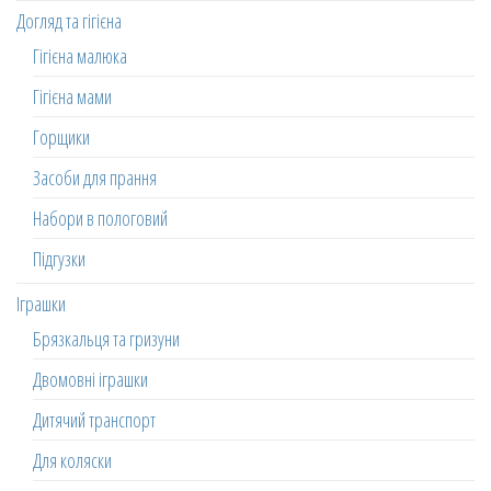
Догляд та гігієна
Гігієна малюка
Гігієна мами
Горщики
Засоби для прання
Набори в пологовий
Підгузки
Іграшки
Брязкальця та гризуни
Двомовні іграшки
Дитячий транспорт
Для коляски