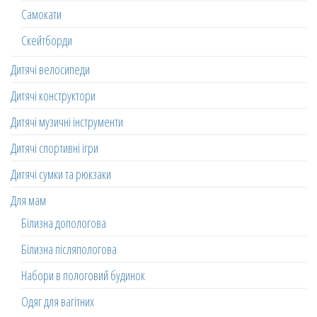
Самокати
Скейтборди
Дитячі велосипеди
Дитячі конструктори
Дитячі музичні інструменти
Дитячі спортивні ігри
Дитячі сумки та рюкзаки
Для мам
Білизна допологова
Білизна післяпологова
Набори в пологовий будинок
Одяг для вагітних