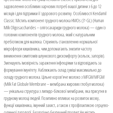
задоволення особливих харчових потреб вашої дитини з 6 до 12
місяців і для підтримки її здорового розвитку. Особливості Kendamil
Classic: Містить компонент грудного молока HMOs (3′-GL) (Human
Milk Oligosaccharides – олігосахариди грудного молока) — один із
головних компонентів грудного молока, який є натуральним
пребіотиком для малюка. Сприяють становленню нормальної
мікрофлори кишківника, чим допомагають знизити частоту
виникнення симптомів шлункового дискомфорту (кольок, запорів).
Зменшують імовірність зараження інфекціями та відповідають за
формування імунітету. Наближають склад суміші максимально до
складу грудного молока. Цільне коров’яче молоко з MFGM MFGM
(Milk Fat Globule Membrane – мембрана жирових глобул молока)
— унікальна структура з липидо-білкової мембрани, яка присутня в
грудному молоці людей. Позитивно впливає на розвиток мозку,
функції кишківника, імунний захист, а також є профілактикою серцево-
судинної патології. Екологічно безпечний продукт Не містить