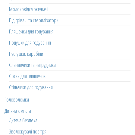
Молоковідсмоктувачі
Підігрівачі та стерилізатори
Пляшечки для годування
Подушки для годування
Пустушки, карабіни
Слинявчики та нагрудники
Соски для пляшечок
Стільчики для годування
Головоломки
Дитяча кімната
Дитяча безпека
Зволожувачі повітря