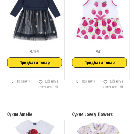
₴
2059
₴
419
Придбати товар
Придбати товар
Порівняти
Добавить в
Порівняти
Добавить в
список желаний
список желаний
Сукня Amelie
Сукня Lovely flowers