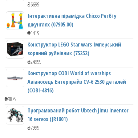
₴
6699
Інтерактивна пірамідка Chicco Регбі у
джунглях (07905.00)
₴
1419
Конструктор LEGO Star wars Імперський
зоряний руйнівник (75252)
₴
24999
Конструктор COBI World of warships
Авіаносець Ентерпрайз CV-6 2530 деталей
(COBI-4816)
₴
9879
Програмований робот Ubtech Jimu Inventor
16 servos (JR1601)
₴
7999