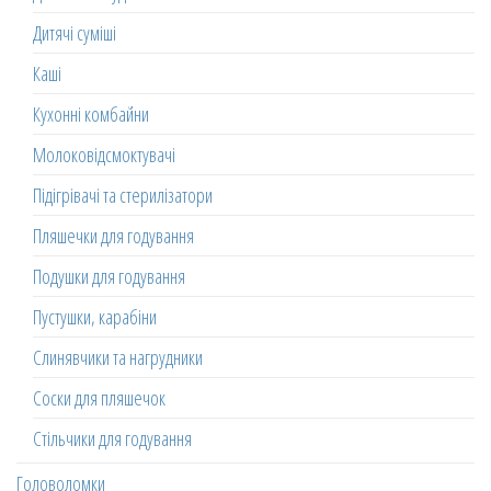
Дитячі суміші
Каші
Кухонні комбайни
Молоковідсмоктувачі
Підігрівачі та стерилізатори
Пляшечки для годування
Подушки для годування
Пустушки, карабіни
Слинявчики та нагрудники
Соски для пляшечок
Стільчики для годування
Головоломки