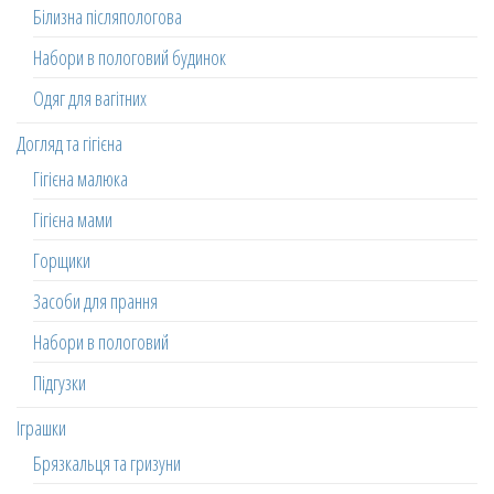
Білизна післяпологова
Набори в пологовий будинок
Одяг для вагітних
Догляд та гігієна
Гігієна малюка
Гігієна мами
Горщики
Засоби для прання
Набори в пологовий
Підгузки
Іграшки
Брязкальця та гризуни