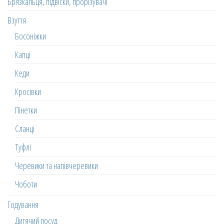
Брязкальця, підвіски, прорізувачі
Взуття
Босоніжки
Капці
Кеди
Кросівки
Пінетки
Сланці
Туфлі
Черевики та напівчеревики
Чоботи
Годування
Дитячий посуд