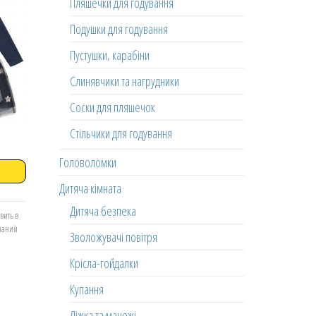
Пляшечки для годування
Подушки для годування
Пустушки, карабіни
Слинявчики та нагрудники
Соски для пляшечок
Стільчики для годування
Головоломки
Дитяча кімната
Дитяча безпека
вить в
еланий
Зволожувачі повітря
Крісла-гойдалки
Купання
Ліжка та манежі