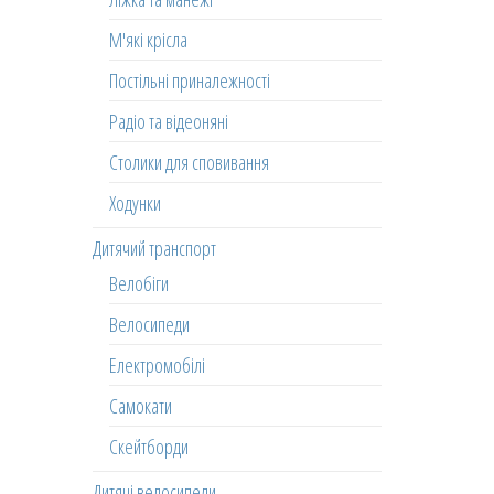
М'які крісла
Постільні приналежності
Радіо та відеоняні
Столики для сповивання
Ходунки
Дитячий транспорт
Велобіги
Велосипеди
Електромобілі
Самокати
Скейтборди
Дитячі велосипеди