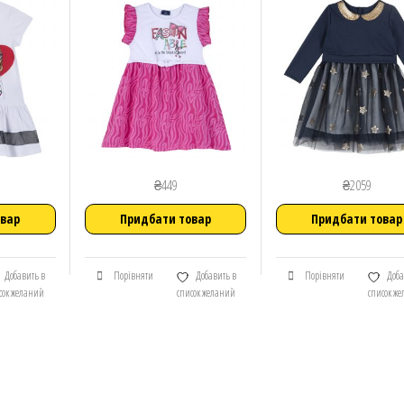
₴
449
₴
2059
овар
Придбати товар
Придбати товар
Добавить в
Порівняти
Добавить в
Порівняти
Доба
сок желаний
список желаний
список ж