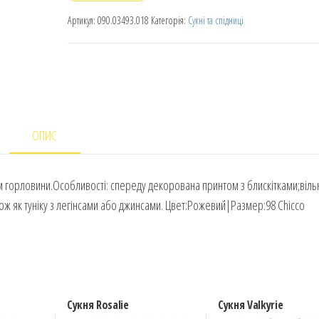
Артикул:
090.03493.018
Категорія:
Сукні та спідниці
ОПИС
м горловини.Особливості: спереду декорована принтом з блискітками;віль
кож як туніку з легінсами або джинсами. Цвет:Рожевий|Размер:98 Chicco
Сукня Rosalie
Сукня Valkyrie