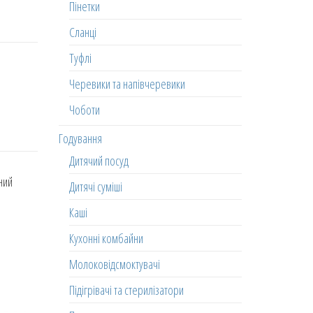
Пінетки
Сланці
Туфлі
Черевики та напівчеревики
Чоботи
Годування
Дитячий посуд
ний
Дитячі суміші
Каші
Кухонні комбайни
Молоковідсмоктувачі
Підігрівачі та стерилізатори