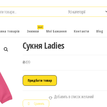
.com.ua
-
итячих
Hot!
рина товарів
Знижки
Мої Бажання
Контакти
Blog
Сукня Ladies
₴
499
Придбати товар
Добавить в список желаний
Сравнить