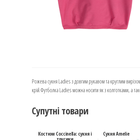
Рожева сукня Ladies з довгим рукавом та круглим вирізо
крій.Футболка Ladies можна носити як з колготками, а та
Супутні товари
Костюм Coccinella: сукня і
Сукня Amelie
трусики