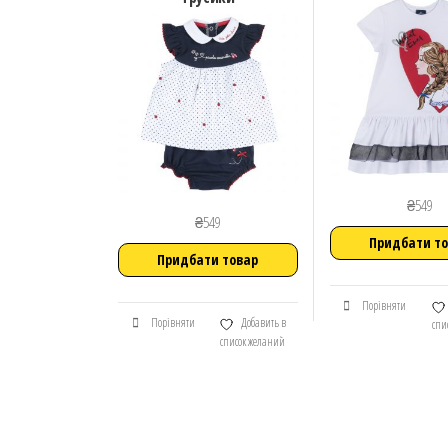
₴
549
₴
549
Придбати т
Придбати товар
Порівняти
Порівняти
Добавить в
спи
список желаний