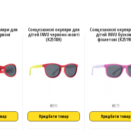
уляри для
Сонцезахисні окуляри для
Сонцезахисні окуляр
рвоні
дітей INVU червоно-жовті
дітей INVU бузко
(K2518H)
фіолетові (K2519
₴
899
₴
879
овар
Придбати товар
Придбати товар