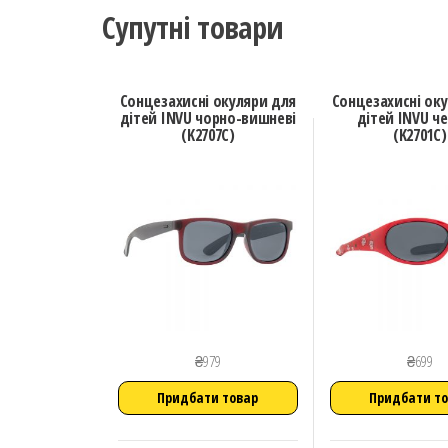
Супутні товари
Сонцезахисні окуляри для
Сонцезахисні ок
дітей INVU чорно-вишневі
дітей INVU че
(K2707C)
(K2701C)
₴
979
₴
699
Придбати товар
Придбати т