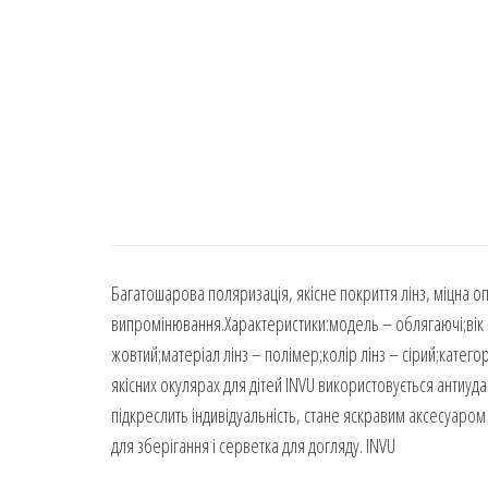
Багатошарова поляризація, якісне покриття лінз, міцна о
випромінювання.Характеристики:модель – облягаючі;вік –
жовтий;матеріал лінз – полімер;колір лінз – сірий;категорі
якісних окулярах для дітей INVU використовується антиуд
підкреслить індивідуальність, стане яскравим аксесуаро
для зберігання і серветка для догляду. INVU