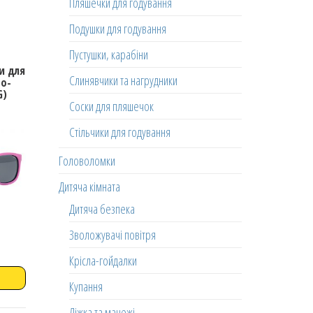
Пляшечки для годування
Подушки для годування
Пустушки, карабіни
и для
Слинявчики та нагрудники
во-
G)
Соски для пляшечок
Стільчики для годування
Головоломки
Дитяча кімната
Дитяча безпека
Зволожувачі повітря
Крісла-гойдалки
Купання
Ліжка та манежі