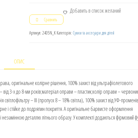
Добавить в список желаний
Сравнить
Артикул:
2405N_K
Категорія:
Сумки та аксесуари для дітей
ОПИС
права, оригінальне колірне рішення, 100% захист від ультрафіолетового
 від 3-х до 8-ми років;матеріал оправи – пластик;колір оправи – червони
я світлофільтру – III (пропуск 8 – 18% світла), 100% захист від УФ-променів
арне і стійке до подряпин покриття. А оригінальне барвисте оформлення
м і незамінною деталлю літнього образу. У комплекті додаються фірмовий ф