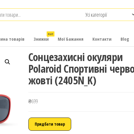
.com.ua
-
итячих
Hot!
рина товарів
Знижки
Мої Бажання
Контакти
Blog
Сонцезахисні окуляри
Polaroid Спортивні черв
жовті (2405N_K)
₴
699
Придбати товар