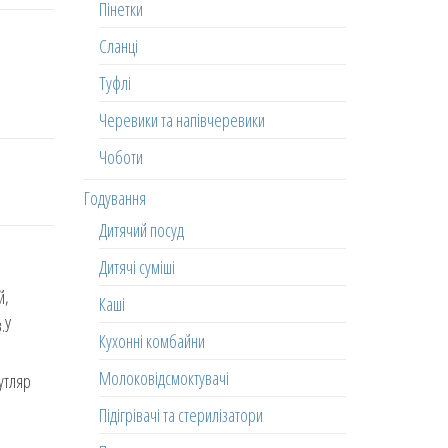
Пінетки
Сланці
Туфлі
Черевики та напівчеревики
Чоботи
Годування
Дитячий посуд
Дитячі суміші
й,
Каші
.У
Кухонні комбайни
Молоковідсмоктувачі
утляр
Підігрівачі та стерилізатори