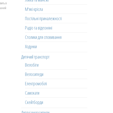
вить в
еланий
М'які крісла
Постільні приналежності
Радіо та відеоняні
Столики для сповивання
Ходунки
Дитячий транспорт
Велобіги
Велосипеди
Електромобілі
Самокати
Скейтборди
Дитячі велосипеди