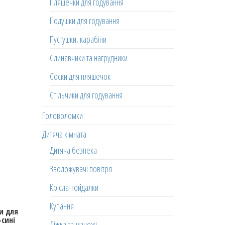
Пляшечки для годування
Подушки для годування
Пустушки, карабіни
Слинявчики та нагрудники
Соски для пляшечок
Стільчики для годування
Головоломки
Дитяча кімната
Дитяча безпека
Зволожувачі повітря
Крісла-гойдалки
Купання
и для
-сині
Ліжка та манежі