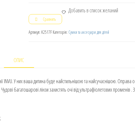
Добавить в список желаний
Сравнить
Артикул:
K2517F
Категорія:
Сумки та аксесуари для дітей
ОПИС
нії INVU. У них ваша дитина буде найстильнішою та найсучаснішою. Оправа о
. Чудові багатошарові лінзи захистять очі від ультрафіолетових променів . 
;