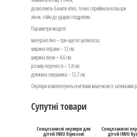
дозволяють бачити чітко, точно сприймати кольори
лінзи, стійкі до ударів і подряпин.
Параметри моделі:
матеріал лінз – три-ацетат целюлоза;
ширина оправи – 12 см;
ширина лінзи – 4,6 см;
розмір перенісся – 1,8 см;
довжина завушника – 12,7 см.
Окуляри комплектуються м’яким мішечком із затяжками р
Супутні товари
Сонцезахисні окуляри для
Сонцезахисні ок
дітей INVU бірюзові
дітей INVU бу