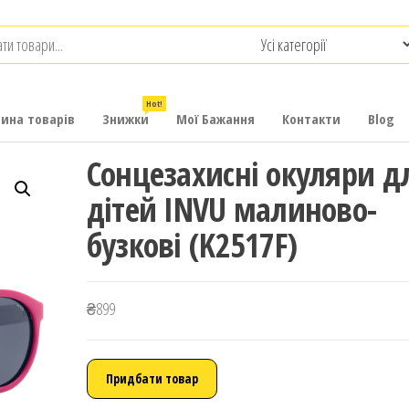
.com.ua
-
итячих
Hot!
рина товарів
Знижки
Мої Бажання
Контакти
Blog
Сонцезахисні окуляри д
дітей INVU малиново-
бузкові (K2517F)
₴
899
Придбати товар