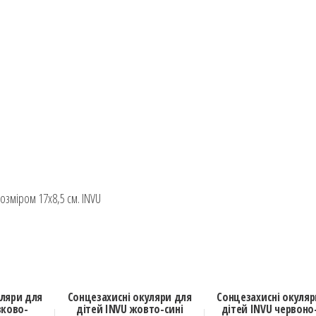
озміром 17х8,5 см. INVU
уляри для
Сонцезахисні окуляри для
Сонцезахисні окуляр
зково-
дітей INVU жовто-сині
дітей INVU червоно