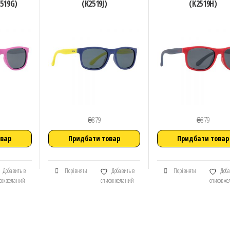
519G)
(K2519J)
(K2519H)
₴
879
₴
879
овар
Придбати товар
Придбати товар
Добавить в
Порівняти
Добавить в
Порівняти
Доба
сок желаний
список желаний
список ж