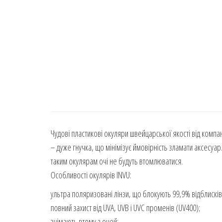
Чудові пластикові окуляри швейцарської якості від компа
– дуже гнучка, що мінімізує ймовірність зламати аксесуар
таким окулярам очі не будуть втомлюватися.
Особливості окулярів INVU:
ультра поляризовані лінзи, що блокують 99,9% відблисків
повний захист від UVA, UVB і UVC променів (UV400);
знімають втому з очей;