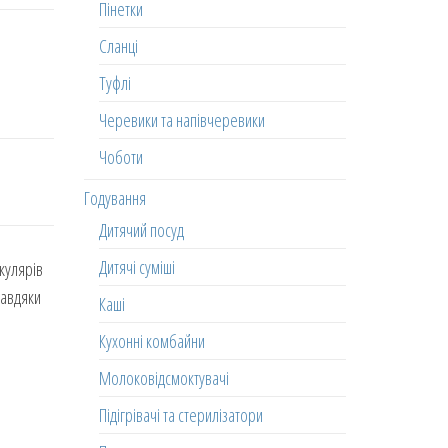
Пінетки
Сланці
Туфлі
Черевики та напівчеревики
Чоботи
Годування
Дитячий посуд
Дитячі суміші
кулярів
Завдяки
Каші
Кухонні комбайни
Молоковідсмоктувачі
Підігрівачі та стерилізатори