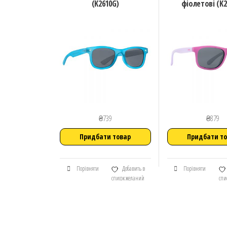
(K2610G)
фіолетові (K2
₴
739
₴
879
Придбати товар
Придбати т
Порівняти
Добавить в
Порівняти
список желаний
спи