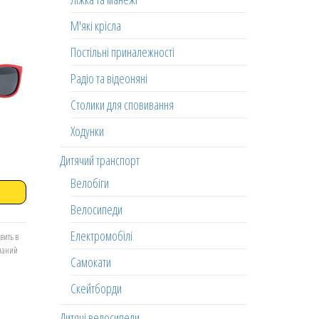
М'які крісла
Постільні приналежності
Радіо та відеоняні
Столики для сповивання
Ходунки
Дитячий транспорт
Велобіги
Велосипеди
Електромобілі
вить в
еланий
Самокати
Скейтборди
Дитячі велосипеди