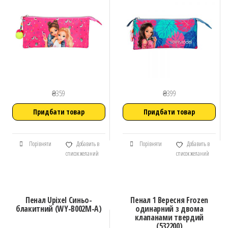
₴
359
₴
399
Придбати товар
Придбати товар
Порівняти
Добавить в
Порівняти
Добавить в
список желаний
список желаний
Пенал Upixel Синьо-
Пенал 1 Вересня Frozen
блакитний (WY-B002M-A)
одинарний з двома
клапанами твердий
(532200)