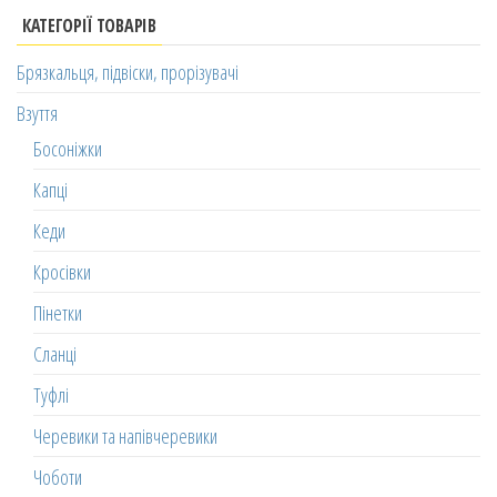
КАТЕГОРІЇ ТОВАРІВ
Брязкальця, підвіски, прорізувачі
Взуття
Босоніжки
Капці
Кеди
Кросівки
Пінетки
Сланці
Туфлі
Черевики та напівчеревики
Чоботи