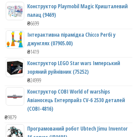
Конструктор Playmobil Magic Кришталевий
палац (9469)
₴
6699
Інтерактивна пірамідка Chicco Регбі у
джунглях (07905.00)
₴
1419
Конструктор LEGO Star wars Імперський
зоряний руйнівник (75252)
₴
24999
Конструктор COBI World of warships
Авіаносець Ентерпрайз CV-6 2530 деталей
(COBI-4816)
₴
9879
Програмований робот Ubtech Jimu Inventor