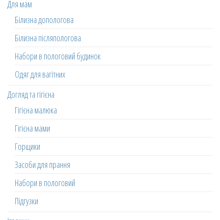
Для мам
Білизна допологова
Білизна післяпологова
Набори в пологовий будинок
Одяг для вагітних
Догляд та гігієна
Гігієна малюка
Гігієна мами
Горщики
Засоби для прання
Набори в пологовий
Підгузки