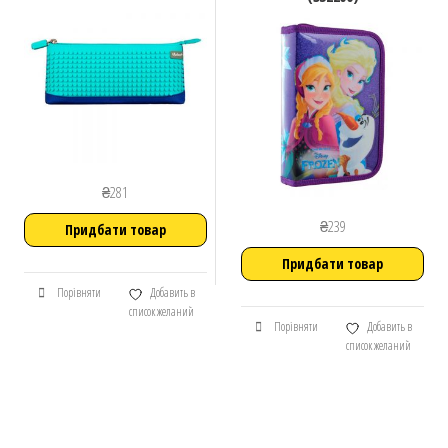
₴
281
₴
239
Придбати товар
Придбати товар
Порівняти
Добавить в
список желаний
Порівняти
Добавить в
список желаний