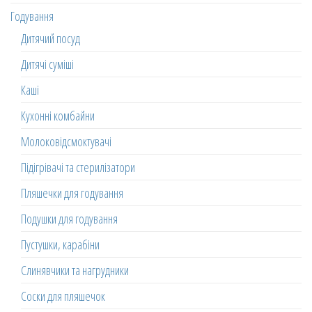
Годування
Дитячий посуд
Дитячі суміші
Каші
Кухонні комбайни
Молоковідсмоктувачі
Підігрівачі та стерилізатори
Пляшечки для годування
Подушки для годування
Пустушки, карабіни
Слинявчики та нагрудники
Соски для пляшечок