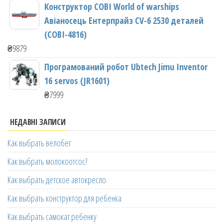
Конструктор COBI World of warships
Авіаносець Ентерпрайз CV-6 2530 деталей
(COBI-4816)
₴
9879
Програмований робот Ubtech Jimu Inventor
16 servos (JR1601)
₴
7999
НЕДАВНІ ЗАПИСИ
Как выбрать велобег
Как выбрать молокоотсос?
Как выбрать детское автокресло
Как выбрать конструктор для ребенка
Как выбрать самокат ребенку