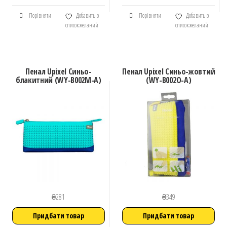
Порівняти
Добавить в
Порівняти
Добавить в
список желаний
список желаний
Пенал Upixel Синьо-
Пенал Upixel Синьо-жовтий
блакитний (WY-B002M-A)
(WY-B002O-A)
₴
281
₴
349
Придбати товар
Придбати товар