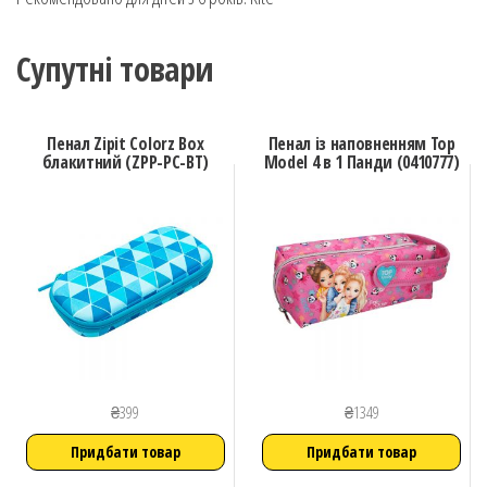
Супутні товари
Пенал Zipit Colorz Box
Пенал із наповненням Top
блакитний (ZPP-PC-BT)
Model 4 в 1 Панди (0410777)
₴
399
₴
1349
Придбати товар
Придбати товар