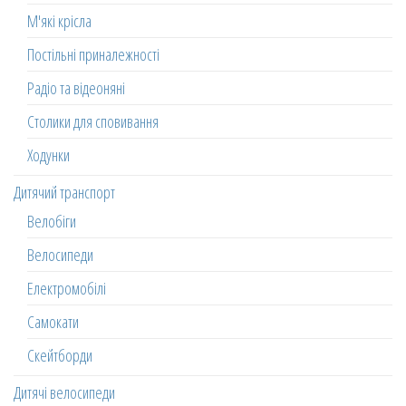
М'які крісла
Постільні приналежності
Радіо та відеоняні
Столики для сповивання
Ходунки
Дитячий транспорт
Велобіги
Велосипеди
Електромобілі
Самокати
Скейтборди
Дитячі велосипеди