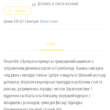
Добавить в список желаний
Сравнить
Артикул:
K20-621-5
Категорія:
Шкільні пенали
ОПИС
Пенал Kite «Прекрасна принцеса» прикрашений нашивкою із
зображенням дівчинки в короні та її улюбленця. Тканина з імітацією
«під джинс» виглядає стильно і добре очищується. Шкільний аксесуар
допомагає зберігати канцелярське приладдя на робочому столі і в
рюкзаку, дотримуючись порядку і чистоти. Характеристики: 1
відділення застібається на блискавку; внутрішній відворот з
вкладишем з розкладом; гумки для фіксації; підкладка.
Рекомендовано для дітей з 6 років. Kite