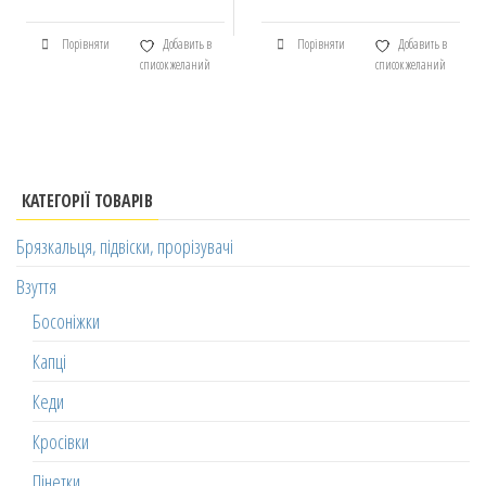
Порівняти
Добавить в
Порівняти
Добавить в
список желаний
список желаний
КАТЕГОРІЇ ТОВАРІВ
Брязкальця, підвіски, прорізувачі
Взуття
Босоніжки
Капці
Кеди
Кросівки
Пінетки