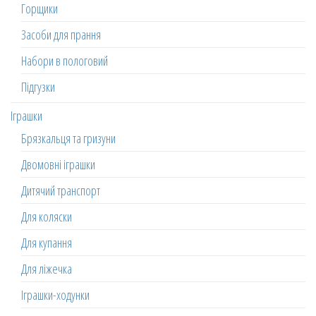
Горщики
Засоби для прання
Набори в пологовий
Підгузки
Іграшки
Брязкальця та гризуни
Двомовні іграшки
Дитячий транспорт
Для коляски
Для купання
Для ліжечка
Іграшки-ходунки