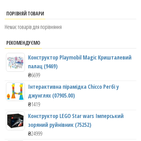
ПОРІВНЯЙ ТОВАРИ
Немає товарів для порівняння
РЕКОМЕНДУЄМО
Конструктор Playmobil Magic Кришталевий
палац (9469)
₴
6699
Інтерактивна пірамідка Chicco Регбі у
джунглях (07905.00)
₴
1419
Конструктор LEGO Star wars Імперський
зоряний руйнівник (75252)
₴
24999