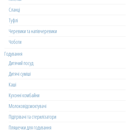
Сланці
Туфлі
Черевики та напівчеревики
Чоботи
Годування
Дитячий посуд
Дитячі суміші
Каші
Кухонні комбайни
Молоковідсмоктувачі
Підігрівачі та стерилізатори
Пляшечки для годування