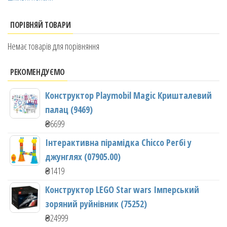
ПОРІВНЯЙ ТОВАРИ
Немає товарів для порівняння
РЕКОМЕНДУЄМО
Конструктор Playmobil Magic Кришталевий
палац (9469)
₴
6699
Інтерактивна пірамідка Chicco Регбі у
джунглях (07905.00)
₴
1419
Конструктор LEGO Star wars Імперський
зоряний руйнівник (75252)
₴
24999