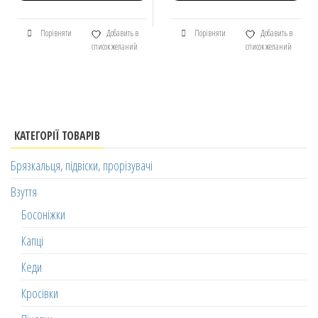
Порівняти
Добавить в
Порівняти
Добавить в
список желаний
список желаний
КАТЕГОРІЇ ТОВАРІВ
Брязкальця, підвіски, прорізувачі
Взуття
Босоніжки
Капці
Кеди
Кросівки