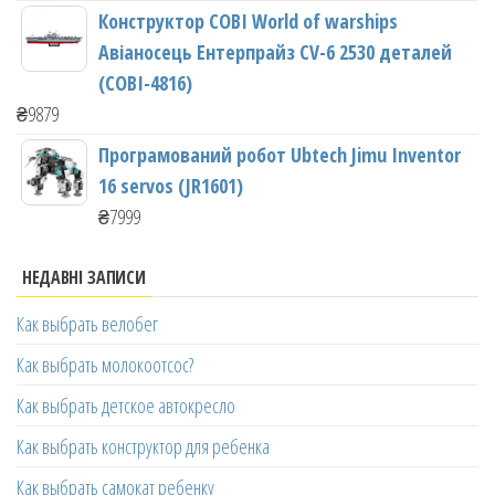
Конструктор COBI World of warships
Авіаносець Ентерпрайз CV-6 2530 деталей
(COBI-4816)
₴
9879
Програмований робот Ubtech Jimu Inventor
16 servos (JR1601)
₴
7999
НЕДАВНІ ЗАПИСИ
Как выбрать велобег
Как выбрать молокоотсос?
Как выбрать детское автокресло
Как выбрать конструктор для ребенка
Как выбрать самокат ребенку