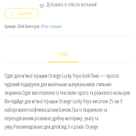
Добавить в список желаний
Сравнить
Артикул:
L064
Категорія:
М'які іграшки
ОПИС
Одяг для м’якої іграшки Orange Lucky Yoyo look Пінкі — просто
чудовий подарунок для маленьких шанувальників стильних
тваринок.Одяг виготовлено із текстилю сірого та рожевого кольорів.
Він підійде для м’якої іграшки Orange Lucky Yoyo висотою 25 см. У
наборі:жилет;кофтинка;штани;бантик.Гра із тваринкою та
переодяганням розвиває дрібну моторику, увагу та
уяву.Рекомендовано для дітей від 3-х років. Orange