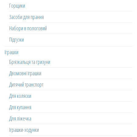
Горщики
Засоби для прання
Набори в пологовий
Підгузки
Іграшки
Брязкальця та гризуни
Двомовні іграшки
Дитячий транспорт
Для коляски
Для купання
Для ліжечка
Іграшки-ходунки