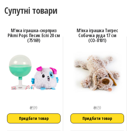
Супутні товари
М’яка іграшка-сюрприз
М’яка іграшка Тигрес
Pikmi Pops Песик Еспі 20 см
Собачка руда 17 см
(75169)
(СО-0101)
₴
599
₴
659
Придбати товар
Придбати товар