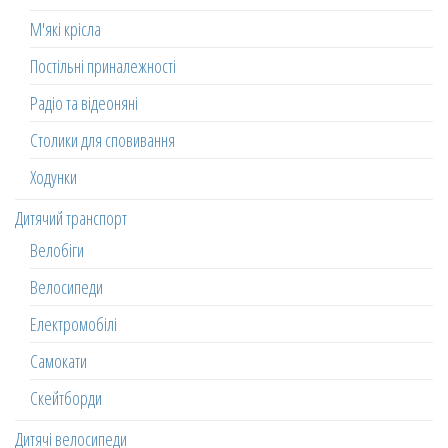
М'які крісла
Постільні приналежності
Радіо та відеоняні
Столики для сповивання
Ходунки
Дитячий транспорт
Велобіги
Велосипеди
Електромобілі
Самокати
Скейтборди
Дитячі велосипеди