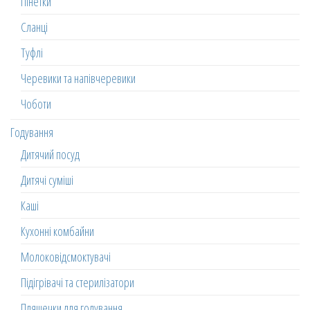
Пінетки
Сланці
Туфлі
Черевики та напівчеревики
Чоботи
Годування
Дитячий посуд
Дитячі суміші
Каші
Кухонні комбайни
Молоковідсмоктувачі
Підігрівачі та стерилізатори
Пляшечки для годування