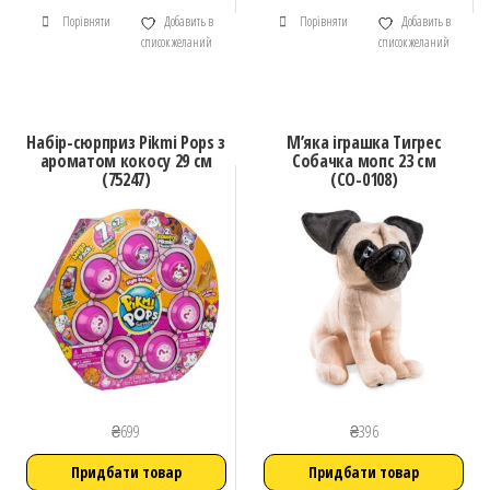
Порівняти
Добавить в
Порівняти
Добавить в
список желаний
список желаний
Набір-сюрприз Pikmi Pops з
М’яка іграшка Тигрес
ароматом кокосу 29 см
Собачка мопс 23 см
(75247)
(СО-0108)
₴
699
₴
396
Придбати товар
Придбати товар