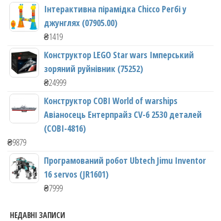
Інтерактивна пірамідка Chicco Регбі у
джунглях (07905.00)
₴
1419
Конструктор LEGO Star wars Імперський
зоряний руйнівник (75252)
₴
24999
Конструктор COBI World of warships
Авіаносець Ентерпрайз CV-6 2530 деталей
(COBI-4816)
₴
9879
Програмований робот Ubtech Jimu Inventor
16 servos (JR1601)
₴
7999
НЕДАВНІ ЗАПИСИ