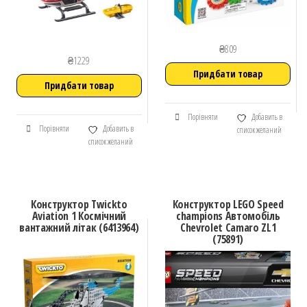
₴
809
₴
1229
Придбати товар
Придбати товар
Порівняти
Добавить в
Порівняти
Добавить в
список желаний
список желаний
Конструктор Twickto
Конструктор LEGO Speed
Aviation 1 Космічний
champions Автомобіль
вантажний літак (6413964)
Chevrolet Camaro ZL1
(75891)