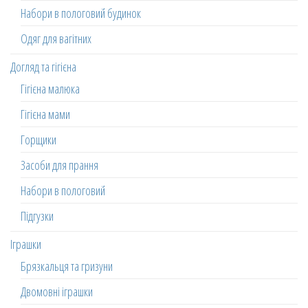
Набори в пологовий будинок
Одяг для вагітних
Догляд та гігієна
Гігієна малюка
Гігієна мами
Горщики
Засоби для прання
Набори в пологовий
Підгузки
Іграшки
Брязкальця та гризуни
Двомовні іграшки