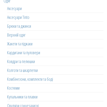
Одяг
Аксесуари
Аксесуари Tinto
Брюки та джинси
Верхній одяг
Жакети та піджаки
Кардигани та пуловери
Ковдри та пелюшки
Колготи та шкарпетки
Комбінезони, комплекти та боді
Костюми
Купальники та плавки
Окуляри сонцезахисні