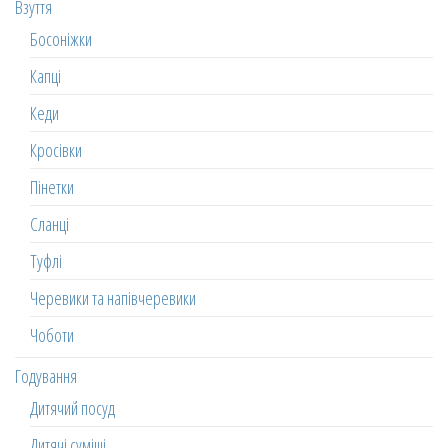
Взуття
Босоніжки
Капці
Кеди
Кросівки
Пінетки
Сланці
Туфлі
Черевики та напівчеревики
Чоботи
Годування
Дитячий посуд
Дитячі суміші