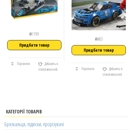
₴
1199
₴
483
Придбати товар
Придбати товар
Порівняти
Добавить в
Порівняти
Добавить в
список желаний
список желаний
КАТЕГОРІЇ ТОВАРІВ
Брязкальця, підвіски, прорізувачі