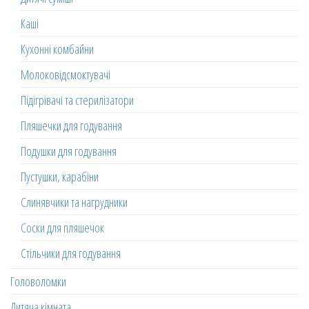
Каші
Кухонні комбайни
Молоковідсмоктувачі
Підігрівачі та стерилізатори
Пляшечки для годування
Подушки для годування
Пустушки, карабіни
Слинявчики та нагрудники
Соски для пляшечок
Стільчики для годування
Головоломки
Дитяча кімната