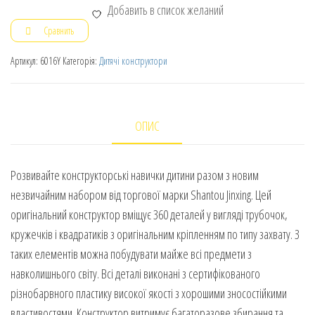
Добавить в список желаний
Сравнить
Артикул:
6016Y
Категорія:
Дитячі конструктори
ОПИС
Розвивайте конструкторські навички дитини разом з новим
незвичайним набором від торгової марки Shantou Jinxing. Цей
оригінальний конструктор вміщує 360 деталей у вигляді трубочок,
кружечків і квадратиків з оригінальним кріпленням по типу захвату. З
таких елементів можна побудувати майже всі предмети з
навколишнього світу. Всі деталі виконані з сертифікованого
різнобарвного пластику високої якості з хорошими зносостійкими
властивостями. Конструктор витримує багаторазове збирання та