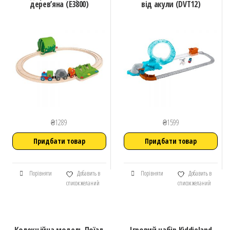
дерев’яна (E3800)
від акули (DVT12)
₴
1289
₴
1599
Придбати товар
Придбати товар
Порівняти
Добавить в
Порівняти
Добавить в
список желаний
список желаний