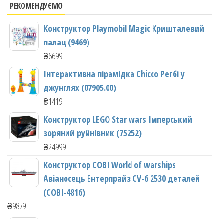
РЕКОМЕНДУЄМО
Конструктор Playmobil Magic Кришталевий
палац (9469)
₴
6699
Інтерактивна пірамідка Chicco Регбі у
джунглях (07905.00)
₴
1419
Конструктор LEGO Star wars Імперський
зоряний руйнівник (75252)
₴
24999
Конструктор COBI World of warships
Авіаносець Ентерпрайз CV-6 2530 деталей
(COBI-4816)
₴
9879