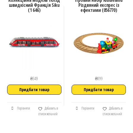
Колекційна модель Поїзд
Ігровий набір Kiddieland
швидкісний Франція Siku
Різдвяний експрес із
(1 646)
ефектами (056770)
₴
349
₴
899
Придбати товар
Придбати товар
Порівняти
Добавить в
Порівняти
Добавить в
список желаний
список желаний