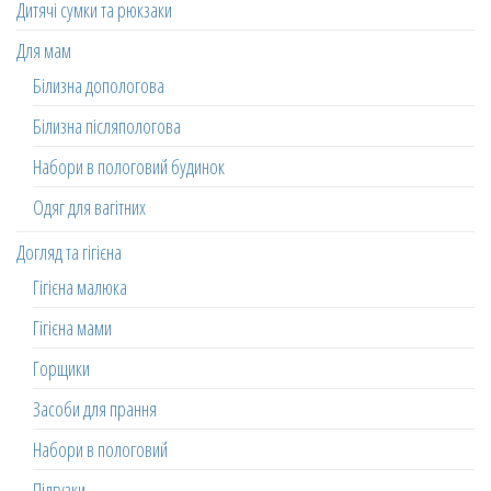
Дитячі сумки та рюкзаки
Для мам
Білизна допологова
Білизна післяпологова
Набори в пологовий будинок
Одяг для вагітних
Догляд та гігієна
Гігієна малюка
Гігієна мами
Горщики
Засоби для прання
Набори в пологовий
Підгузки