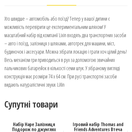
Хто швидше – автомобіль або поїзд? Тепер у вашої дитини є
можливість перевірити це експериментальним шляхом! У
масштабний набір від компанії Lixin входять два транспортних засоби
– авто і поїзд, залізниця з шляхами, автотрек для машини, міст,
будиночок і аксесуари. Можна зібрати локацію і грати хоч цілий день!
Весь механізм гри приводиться в рух за допомогою звичайних
пальчикових батарейок в кількості семи штук. У зібраному вигляді
конструкція має розміри 74 х 64 см. При русі транспортні засоби
видають натуралістичні звуки. LiXin
Супутні товари
Набір Hape Залізниця
Ігровий набір Thomas and
Подорож по джунглях
Friends Adventures Втеча