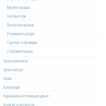
Музичні іграшки
Настільні ігри
Проектори музичні
Розвиваючі центри
Сортери та пірамідки
Спортивні іграшки
Ігрові комплекси
Ігрові набори
Казки
Канцтовари
Карнавальні костюми для дівчат
Коляски та автокрісла