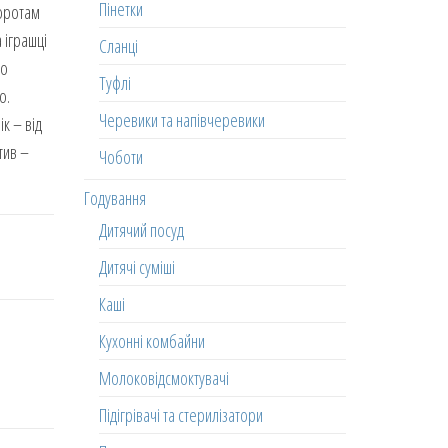
Пінетки
воротам
 іграшці
Сланці
До
Туфлі
о.
Черевики та напівчеревики
к – від
тив –
Чоботи
Годування
Дитячий посуд
Дитячі суміші
Каші
Кухонні комбайни
Молоковідсмоктувачі
Підігрівачі та стерилізатори