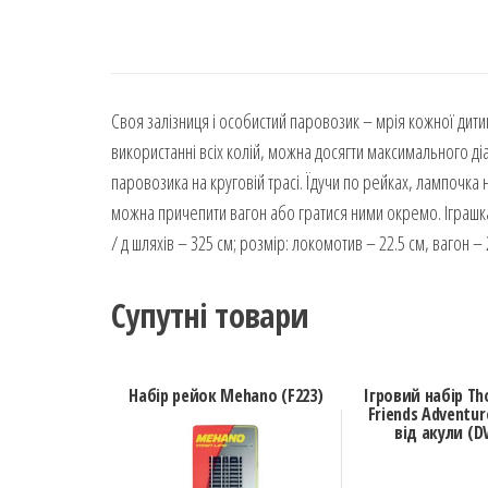
Своя залізниця і особистий паровозик – мрія кожної дити
використанні всіх колій, можна досягти максимального д
паровозика на круговій трасі. Їдучи по рейках, лампочка
можна причепити вагон або гратися ними окремо. Іграшка п
/ д шляхів – 325 см; розмір: локомотив – 22.5 см, вагон – 
Супутні товари
Набір рейок Mehano (F223)
Ігровий набір T
Friends Adventur
від акули (D