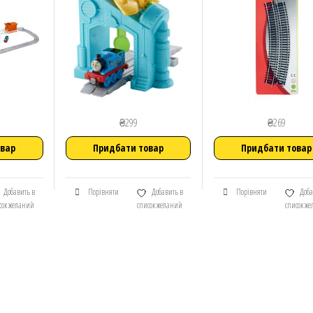
₴
299
₴
269
овар
Придбати товар
Придбати товар
Добавить в
Порівняти
Добавить в
Порівняти
Доба
сок желаний
список желаний
список ж