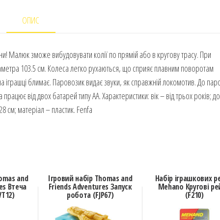
ОПИС
ни! Малюк зможе вибудовувати колії по прямій або в кругову трасу. При
іаметра 103.5 см. Колеса легко рухаються, що сприяє плавним поворотам
 на іграшці блимає. Паровозик видає звуки, як справжній локомотив. До пар
рацює від двох батарей типу АА. Характеристики: вік – від трьох років; д
28 см; матеріал – пластик. Fenfa
homas and
Ігровий набір Thomas and
Набір іграшкових р
es Втеча
Friends Adventures Запуск
Mehano Кругові ре
VT12)
робота (FJP67)
(F210)