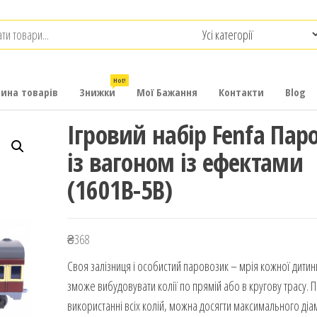
.com.ua
-
итячих
Hot!
рина товарів
Знижки
Мої Бажання
Контакти
Blog
Ігровий набір Fenfa Пар
із вагоном із ефектами
(1601B-5B)
₴
368
Своя залізниця і особистий паровозик – мрія кожної дити
зможе вибудовувати колії по прямій або в кругову трасу. 
використанні всіх колій, можна досягти максимального ді