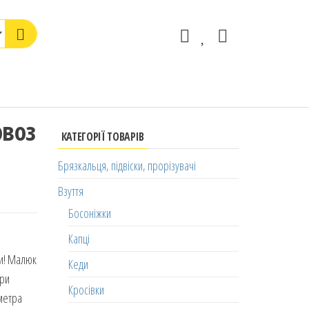
овоз
КАТЕГОРІЇ ТОВАРІВ
Брязкальця, підвіски, прорізувачі
Взуття
Босоніжки
Капці
ни! Малюк
Кеди
При
Кросівки
аметра