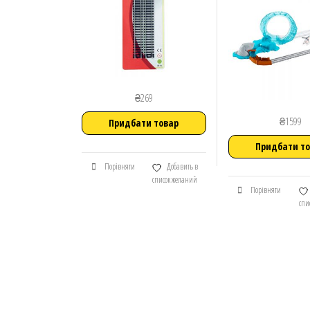
₴
269
₴
1599
Придбати товар
Придбати т
Порівняти
Добавить в
список желаний
Порівняти
спи