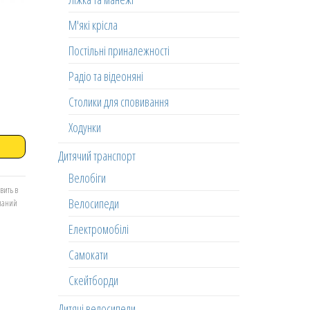
М'які крісла
Постільні приналежності
Радіо та відеоняні
Столики для сповивання
Ходунки
Дитячий транспорт
Велобіги
вить в
Велосипеди
еланий
Електромобілі
Самокати
Скейтборди
Дитячі велосипеди