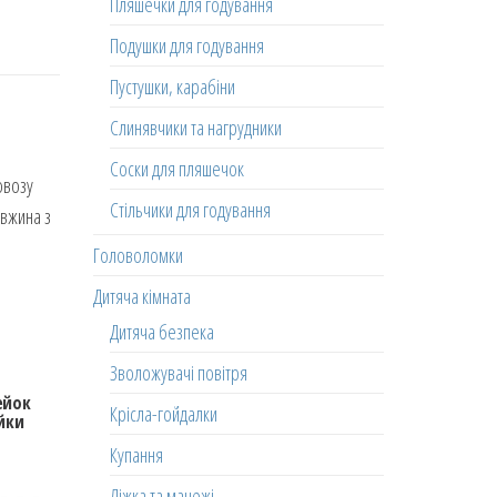
Пляшечки для годування
Подушки для годування
Пустушки, карабіни
Слинявчики та нагрудники
Соски для пляшечок
овозу
Стільчики для годування
овжина з
Головоломки
Дитяча кімната
Дитяча безпека
Зволожувачі повітря
ейок
Крісла-гойдалки
йки
Купання
Ліжка та манежі