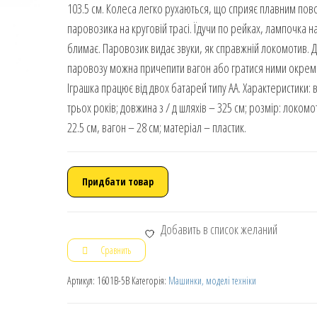
103.5 см. Колеса легко рухаються, що сприяє плавним по
паровозика на круговій трасі. Їдучи по рейках, лампочка на
блимає. Паровозик видає звуки, як справжній локомотив. 
паровозу можна причепити вагон або гратися ними окрем
Іграшка працює від двох батарей типу АА. Характеристики: ві
трьох років; довжина з / д шляхів – 325 см; розмір: локомо
22.5 см, вагон – 28 см; матеріал – пластик.
Придбати товар
Добавить в список желаний
Сравнить
Артикул:
1601B-5B
Категорія:
Машинки, моделі техніки