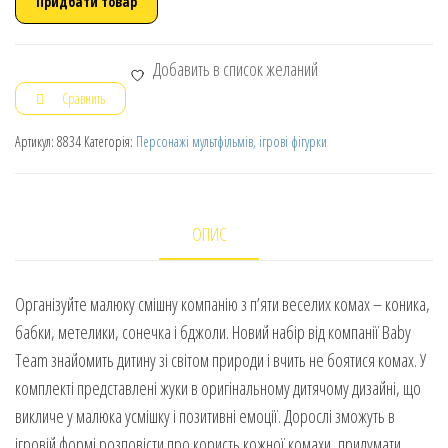
Придбати товар
Добавить в список желаний
Сравнить
Артикул:
8834
Категорія:
Персонажі мультфільмів, ігрові фігурки
ОПИС
Організуйте малюку смішну компанію з п’яти веселих комах – коника,
бабки, метелики, сонечка і бджоли. Новий набір від компанії Baby
Team знайомить дитину зі світом природи і вчить не боятися комах. У
комплекті представлені жуки в оригінальному дитячому дизайні, що
викличе у малюка усмішку і позитивні емоції. Дорослі зможуть в
ігровій формі розповісти про користь кожної комахи, придумати