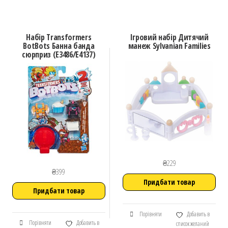
Набір Transformers
Ігровий набір Дитячий
BotBots Банна банда
манеж Sylvanian Families
сюрприз (E3486/E4137)
₴
229
₴
399
Придбати товар
Придбати товар
Порівняти
Добавить в
Порівняти
Добавить в
список желаний