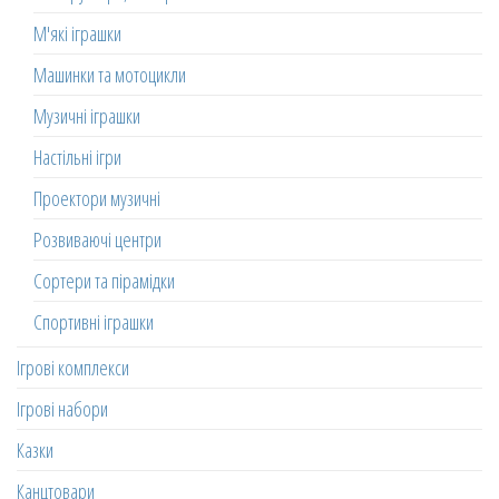
М'які іграшки
Машинки та мотоцикли
Музичні іграшки
Настільні ігри
Проектори музичні
Розвиваючі центри
Сортери та пірамідки
Спортивні іграшки
Ігрові комплекси
Ігрові набори
Казки
Канцтовари