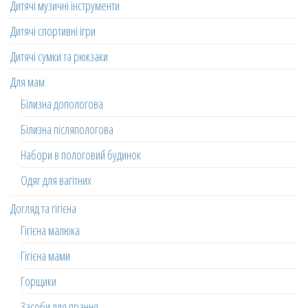
Дитячі музичні інструменти
Дитячі спортивні ігри
Дитячі сумки та рюкзаки
Для мам
Білизна допологова
Білизна післяпологова
Набори в пологовий будинок
Одяг для вагітних
Догляд та гігієна
Гігієна малюка
Гігієна мами
Горщики
Засоби для прання