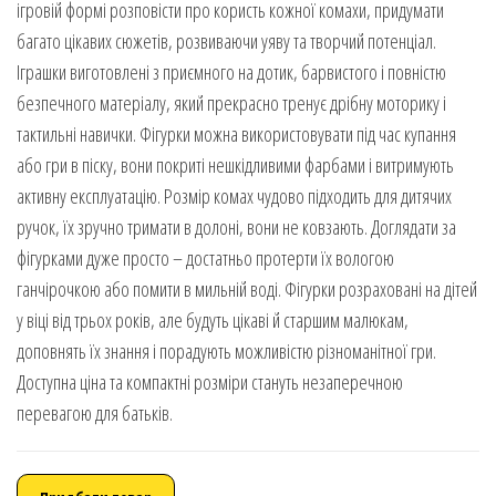
ігровій формі розповісти про користь кожної комахи, придумати
багато цікавих сюжетів, розвиваючи уяву та творчий потенціал.
Іграшки виготовлені з приємного на дотик, барвистого і повністю
безпечного матеріалу, який прекрасно тренує дрібну моторику і
тактильні навички. Фігурки можна використовувати під час купання
або гри в піску, вони покриті нешкідливими фарбами і витримують
активну експлуатацію. Розмір комах чудово підходить для дитячих
ручок, їх зручно тримати в долоні, вони не ковзають. Доглядати за
фігурками дуже просто – достатньо протерти їх вологою
ганчірочкою або помити в мильній воді. Фігурки розраховані на дітей
у віці від трьох років, але будуть цікаві й старшим малюкам,
доповнять їх знання і порадують можливістю різноманітної гри.
Доступна ціна та компактні розміри стануть незаперечною
перевагою для батьків.