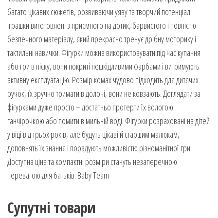
багато цікавих сюжетів, розвиваючи уяву та творчий потенціал.
Іграшки виготовлені з приємного на дотик, барвистого і повністю
безпечного матеріалу, який прекрасно тренує дрібну моторику і
тактильні навички. Фігурки можна використовувати під час купання
або гри в піску, вони покриті нешкідливими фарбами і витримують
активну експлуатацію. Розмір комах чудово підходить для дитячих
ручок, їх зручно тримати в долоні, вони не ковзають. Доглядати за
фігурками дуже просто – достатньо протерти їх вологою
ганчірочкою або помити в мильній воді. Фігурки розраховані на дітей
у віці від трьох років, але будуть цікаві й старшим малюкам,
доповнять їх знання і порадують можливістю різноманітної гри.
Доступна ціна та компактні розміри стануть незаперечною
перевагою для батьків. Baby Team
Супутні товари