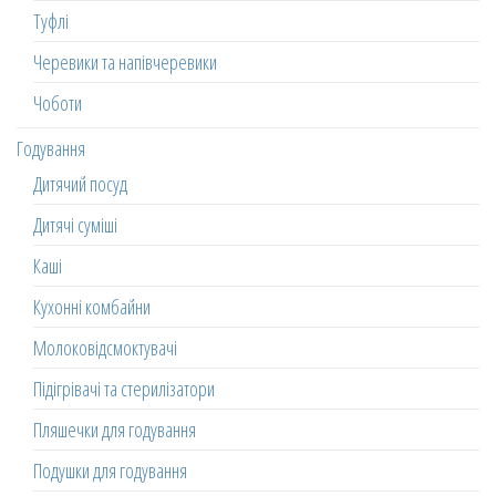
Туфлі
Черевики та напівчеревики
Чоботи
Годування
Дитячий посуд
Дитячі суміші
Каші
Кухонні комбайни
Молоковідсмоктувачі
Підігрівачі та стерилізатори
Пляшечки для годування
Подушки для годування