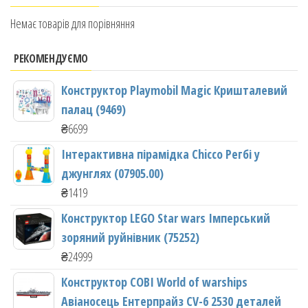
Немає товарів для порівняння
РЕКОМЕНДУЄМО
Конструктор Playmobil Magic Кришталевий
палац (9469)
₴
6699
Інтерактивна пірамідка Chicco Регбі у
джунглях (07905.00)
₴
1419
Конструктор LEGO Star wars Імперський
зоряний руйнівник (75252)
₴
24999
Конструктор COBI World of warships
Авіаносець Ентерпрайз CV-6 2530 деталей