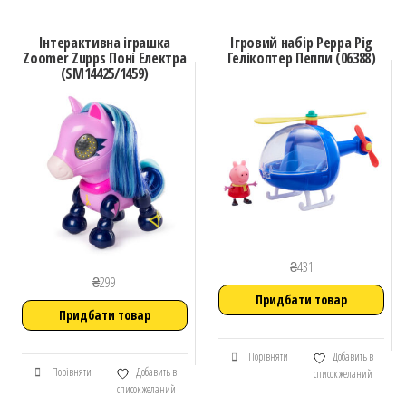
Інтерактивна іграшка
Ігровий набір Peppa Pig
Zoomer Zupps Поні Електра
Гелікоптер Пеппи (06388)
(SM14425/1459)
₴
431
₴
299
Придбати товар
Придбати товар
Порівняти
Добавить в
Порівняти
Добавить в
список желаний
список желаний