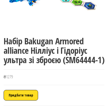
Набір Bakugan Armored
alliance Нілліус і Гідоріус
ультра зі зброєю (SM64444-1)
₴
1279
Придбати товар