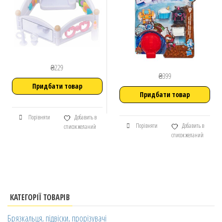
₴
229
₴
399
Придбати товар
Придбати товар
Порівняти
Добавить в
Порівняти
Добавить в
список желаний
список желаний
КАТЕГОРІЇ ТОВАРІВ
Брязкальця, підвіски, прорізувачі