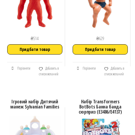
₴
514
₴
629
Придбати товар
Придбати товар
Порівняти
Добавить в
Порівняти
Добавить в
список желаний
список желаний
Ігровий набір Дитячий
Набір Transformers
манеж Sylvanian Families
BotBots Банна банда
сюрприз (E3486/E4137)