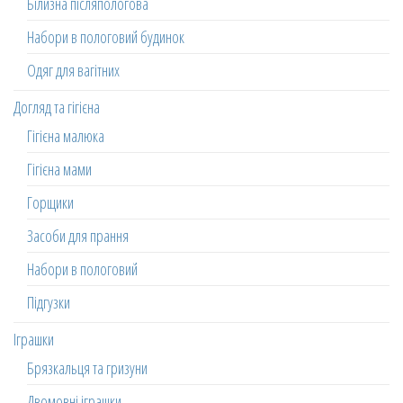
Білизна післяпологова
Набори в пологовий будинок
Одяг для вагітних
Догляд та гігієна
Гігієна малюка
Гігієна мами
Горщики
Засоби для прання
Набори в пологовий
Підгузки
Іграшки
Брязкальця та гризуни
Двомовні іграшки