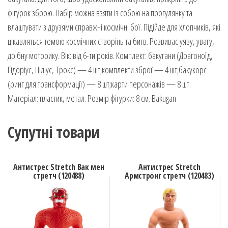
фігурок зброю. Набір можна взяти із собою на прогулянку та
влаштувати з друзями справжні космічні бої. Підійде для хлопчиків, які
цікавляться темою космічних створінь та битв. Розвиває уяву, увагу,
дрібну моторику. Вік: від 6-ти років. Комплект: бакугани (Драгоноїд,
Гідоріус, Ніліус, Трокс) — 4 шт;комплекти зброї — 4 шт;бакукорс
(ринг для трансформації) — 8 шт;карти персонажів — 8 шт.
Матеріал: пластик, метал. Розмір фігурки: 8 см. Bakugan
Супутні товари
Антистрес Stretch Вак мен
Антистрес Stretch
стретч (120488)
Армстронг стретч (120483)