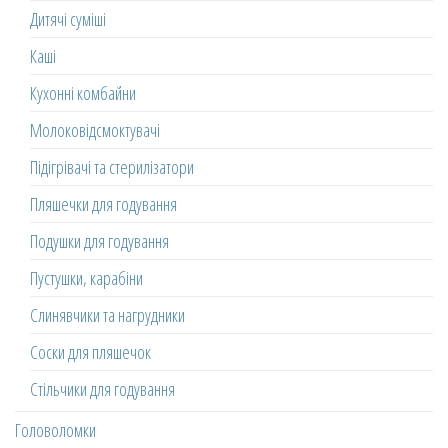
Дитячі суміші
Каші
Кухонні комбайни
Молоковідсмоктувачі
Підігрівачі та стерилізатори
Пляшечки для годування
Подушки для годування
Пустушки, карабіни
Слинявчики та нагрудники
Соски для пляшечок
Стільчики для годування
Головоломки