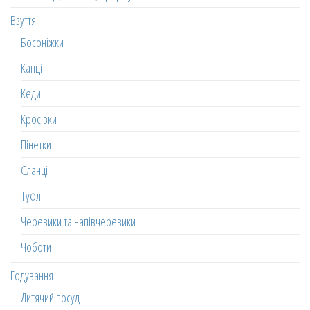
Взуття
Босоніжки
Капці
Кеди
Кросівки
Пінетки
Сланці
Туфлі
Черевики та напівчеревики
Чоботи
Годування
Дитячий посуд