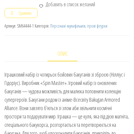
Добавить в список желаний
Сравнить
Артикул:
SM64444-1
Категорія:
Персонажі мультфільмів, ігрові фігурки
ОПИС
Іграшковий набір із чотирьох бойових бакуганів зі зброєю (Нілліус і
Гідоріус). Виробник «Spin Master». Ігровий набір із оновлених
бакуганів — чудова можливість для малюка поповнити колекцію
супергероїв. Бакугани родом із аніме-Всесвіту Bakugan Armored
Alliance. Вони завзято б’ються зі злом аби звільнити космічні
простори та подарувати мир. Іграшка — це куля, яка під дією магніта,
спеціального бакукорса, розгортається та перетворюється на
бакугана. Для того, щоб удосконалити бакуганів, прикріпіть до