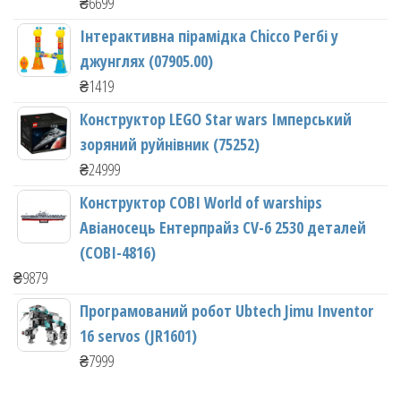
₴
6699
Інтерактивна пірамідка Chicco Регбі у
джунглях (07905.00)
₴
1419
Конструктор LEGO Star wars Імперський
зоряний руйнівник (75252)
₴
24999
Конструктор COBI World of warships
Авіаносець Ентерпрайз CV-6 2530 деталей
(COBI-4816)
₴
9879
Програмований робот Ubtech Jimu Inventor
16 servos (JR1601)
₴
7999