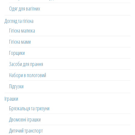
Одяг для вагітних
Догляд та гігієна
Гігієна малюка
Гігієна мами
Горщики
Засоби для прання
Набори в пологовий
Підгузки
Іграшки
Брязкальця та гризуни
Двомовні іграшки
Дитячий транспорт