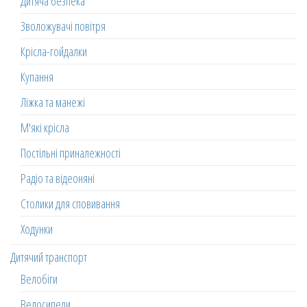
Дитяча безпека
Зволожувачі повітря
Крісла-гойдалки
Купання
Ліжка та манежі
М'які крісла
Постільні приналежності
Радіо та відеоняні
Столики для сповивання
Ходунки
Дитячий транспорт
Велобіги
Велосипеди