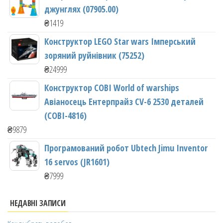
джунглях (07905.00)
₴
1419
Конструктор LEGO Star wars Імперський
зоряний руйнівник (75252)
₴
24999
Конструктор COBI World of warships
Авіаносець Ентерпрайз CV-6 2530 деталей
(COBI-4816)
₴
9879
Програмований робот Ubtech Jimu Inventor
16 servos (JR1601)
₴
7999
НЕДАВНІ ЗАПИСИ