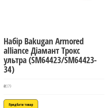
Набір Bakugan Armored
alliance Діамант Трокс
ультра (SM64423/SM64423-
34)
₴
379
Придбати товар