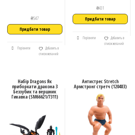
₴
431
₴
547
Придбати товар
Придбати товар
Порівняти
Добавить в
список желаний
Порівняти
Добавить в
список желаний
Набір Dragons Як
Антистрес Stretch
приборкати дракона 3
Армстронг стретч (120483)
Беззубик та вершник
Гикавка (SM66621/7311)