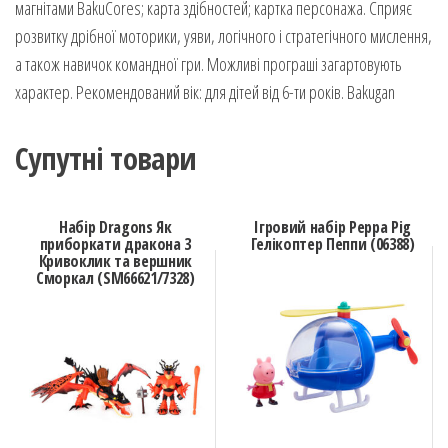
магнітами BakuCores; карта здібностей; картка персонажа. Сприяє
розвитку дрібної моторики, уяви, логічного і стратегічного мислення,
а також навичок командної гри. Можливі програші загартовують
характер. Рекомендований вік: для дітей від 6-ти років. Bakugan
Супутні товари
Набір Dragons Як
Ігровий набір Peppa Pig
приборкати дракона 3
Гелікоптер Пеппи (06388)
Кривоклик та вершник
Сморкал (SM66621/7328)