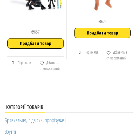
₴
629
₴
657
Придбати товар
Придбати товар
Порівняти
Добавить в
список желаний
Порівняти
Добавить в
список желаний
КАТЕГОРІЇ ТОВАРІВ
Брязкальця, підвіски, прорізувачі
Взуття