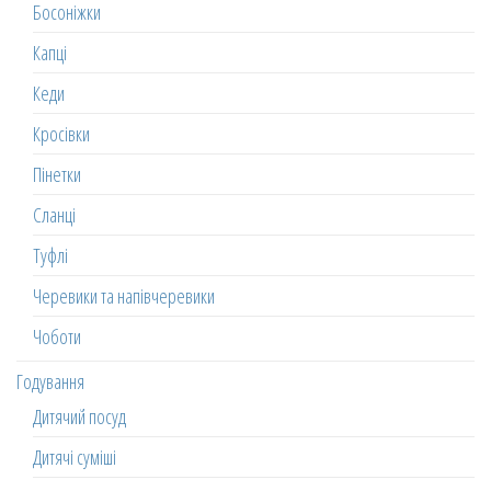
Босоніжки
Капці
Кеди
Кросівки
Пінетки
Сланці
Туфлі
Черевики та напівчеревики
Чоботи
Годування
Дитячий посуд
Дитячі суміші