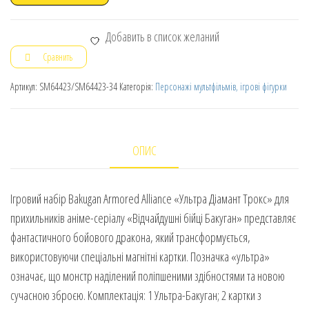
Добавить в список желаний
Сравнить
Артикул:
SM64423/SM64423-34
Категорія:
Персонажі мультфільмів, ігрові фігурки
ОПИС
Ігровий набір Bakugan Armored Alliance «Ультра Діамант Трокс» для
прихильників аніме-серіалу «Відчайдушні бійці Бакуган» представляє
фантастичного бойового дракона, який трансформується,
використовуючи спеціальні магнітні картки. Позначка «ультра»
означає, що монстр наділений поліпшеними здібностями та новою
сучасною зброєю. Комплектація: 1 Ультра-Бакуган; 2 картки з