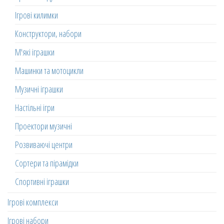
Ігрові килимки
Конструктори, набори
М'які іграшки
Машинки та мотоцикли
Музичні іграшки
Настільні ігри
Проектори музичні
Розвиваючі центри
Сортери та пірамідки
Спортивні іграшки
Ігрові комплекси
Ігрові набори