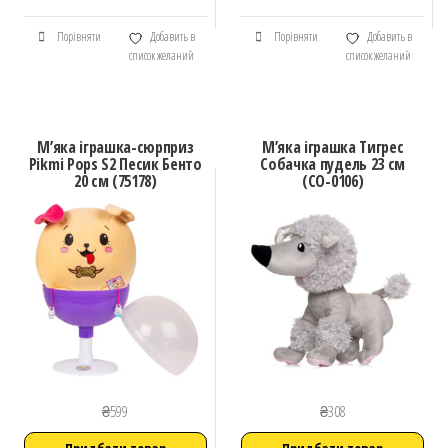
Порівняти
Добавить в
Порівняти
Добавить в
список желаний
список желаний
М’яка іграшка-сюрприз
М’яка іграшка Тигрес
Pikmi Pops S2 Песик Бенто
Собачка пудель 23 см
20 см (75178)
(СО-0106)
₴
599
₴
308