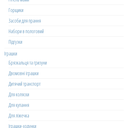
Горщики
Засоби для прання
Набори в пологовий
Підгузки
Іграшки
Брязкальця та гризуни
Двомовні іграшки
Дитячий транспорт
Для коляски
Для купання
Для ліжечка
Іграшки-ходунки