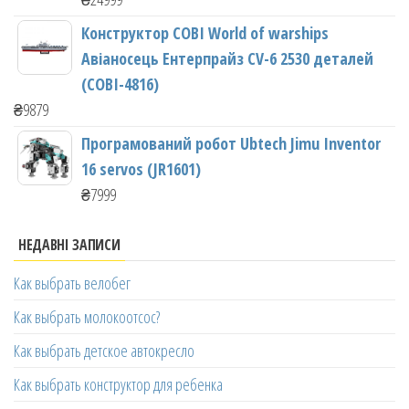
Конструктор COBI World of warships
Авіаносець Ентерпрайз CV-6 2530 деталей
(COBI-4816)
₴
9879
Програмований робот Ubtech Jimu Inventor
16 servos (JR1601)
₴
7999
НЕДАВНІ ЗАПИСИ
Как выбрать велобег
Как выбрать молокоотсос?
Как выбрать детское автокресло
Как выбрать конструктор для ребенка