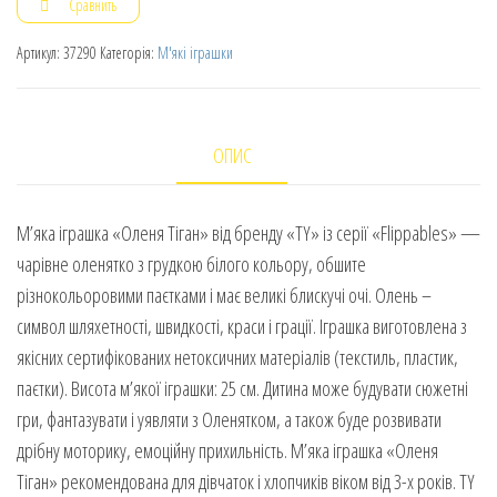
Сравнить
Артикул:
37290
Категорія:
М'які іграшки
ОПИС
М’яка іграшка «Оленя Тіган» від бренду «TY» із серії «Flippables» —
чарівне оленятко з грудкою білого кольору, обшите
різнокольоровими паєтками і має великі блискучі очі. Олень –
символ шляхетності, швидкості, краси і грації. Іграшка виготовлена з
якісних сертифікованих нетоксичних матеріалів (текстиль, пластик,
паєтки). Висота м’якої іграшки: 25 см. Дитина може будувати сюжетні
гри, фантазувати і уявляти з Оленятком, а також буде розвивати
дрібну моторику, емоційну прихильність. М’яка іграшка «Оленя
Тіган» рекомендована для дівчаток і хлопчиків віком від 3-х років. TY