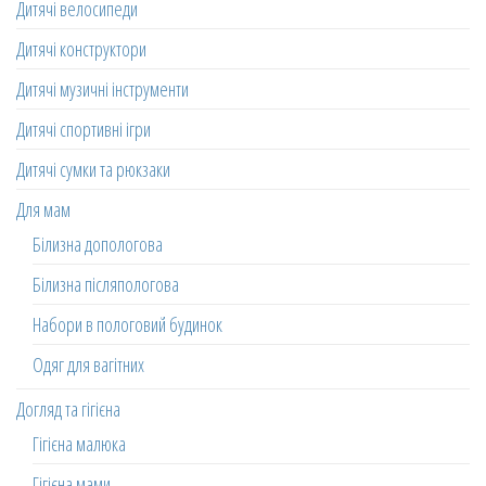
Дитячі велосипеди
Дитячі конструктори
Дитячі музичні інструменти
Дитячі спортивні ігри
Дитячі сумки та рюкзаки
Для мам
Білизна допологова
Білизна післяпологова
Набори в пологовий будинок
Одяг для вагітних
Догляд та гігієна
Гігієна малюка
Гігієна мами