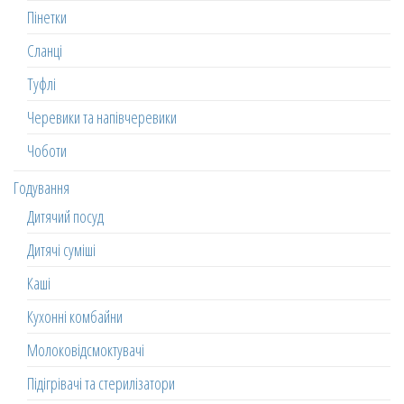
Пінетки
Сланці
Туфлі
Черевики та напівчеревики
Чоботи
Годування
Дитячий посуд
Дитячі суміші
Каші
Кухонні комбайни
Молоковідсмоктувачі
Підігрівачі та стерилізатори