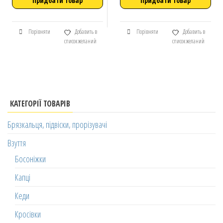
Придбати товар
Придбати товар
Порівняти
Добавить в
Порівняти
Добавить в
список желаний
список желаний
КАТЕГОРІЇ ТОВАРІВ
Брязкальця, підвіски, прорізувачі
Взуття
Босоніжки
Капці
Кеди
Кросівки