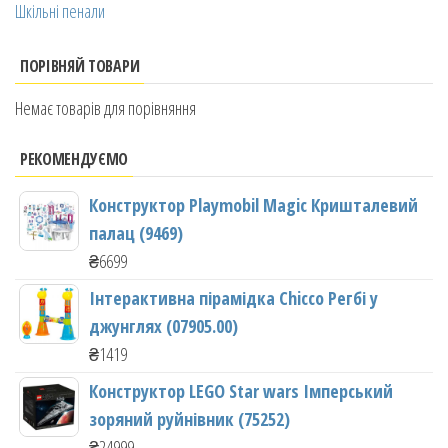
Шкільні пенали
ПОРІВНЯЙ ТОВАРИ
Немає товарів для порівняння
РЕКОМЕНДУЄМО
Конструктор Playmobil Magic Кришталевий
палац (9469)
₴
6699
Інтерактивна пірамідка Chicco Регбі у
джунглях (07905.00)
₴
1419
Конструктор LEGO Star wars Імперський
зоряний руйнівник (75252)
₴
24999