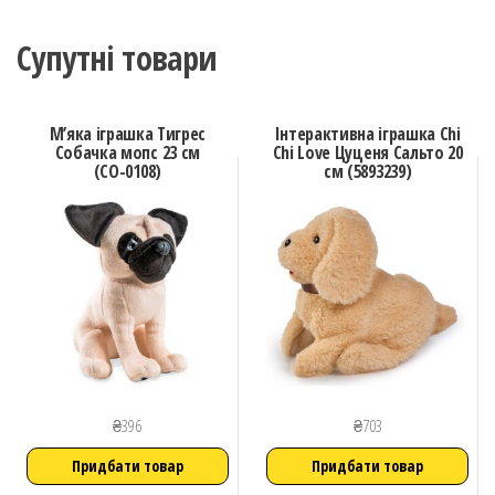
Супутні товари
М’яка іграшка Тигрес
Інтерактивна іграшка Chi
Собачка мопс 23 см
Chi Love Цуценя Сальто 20
(СО-0108)
см (5893239)
₴
396
₴
703
Придбати товар
Придбати товар