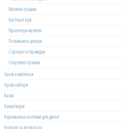
Музичні іграшки
Настільні ігри
Проектори музичні
Розвиваючі центри
Сортери та пірамідки
Спортивні іграшки
Ігрові комплекси
Ігрові набори
Казки
Канцтовари
Карнавальні костюми для дівчат
Коляски та автокрісла