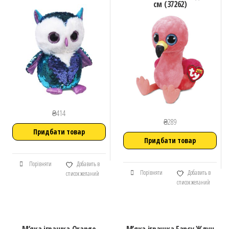
см (37262)
₴
414
₴
289
Придбати товар
Придбати товар
Порівняти
Добавить в
Порівняти
Добавить в
список желаний
список желаний