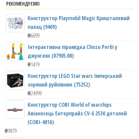
РЕКОМЕНДУЄМО
Конструктор Playmobil Magic Кришталевий
палац (9469)
₴
6699
Інтерактивна пірамідка Chicco Регбі у
джунглях (07905.00)
₴
1419
Конструктор LEGO Star wars Імперський
зоряний руйнівник (75252)
₴
24999
Конструктор COBI World of warships
Авіаносець Ентерпрайз CV-6 2530 деталей
(COBI-4816)
₴
9879