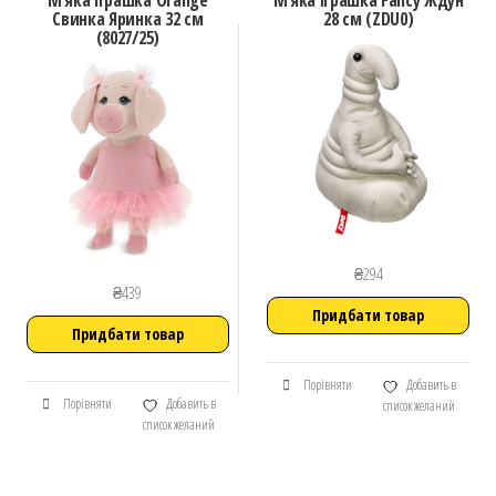
М’яка іграшка Orange
М’яка іграшка Fancy Ждун
Свинка Яринка 32 см
28 см (ZDU0)
(8027/25)
₴
294
₴
439
Придбати товар
Придбати товар
Порівняти
Добавить в
Порівняти
Добавить в
список желаний
список желаний