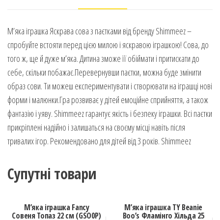
М’яка іграшка Яскрава сова з паєтками від бренду Shimmeez –
спробуйте встояти перед цією милою і яскравою iграшкою! Сова, до
того ж, ще й дуже м’яка. Дитина зможе її обіймати і притискати до
себе, скільки побажає.Перевернувши паєтки, можна буде змінити
образ сови. Ти можеш експериментувати і створювати на іграшці нові
форми і малюнки.Гра розвиває у дітей емоційне сприйняття, а також
фантазію і уяву. Shimmeez гарантує якість і безпеку іграшки. Всi паєтки
прикріплені надійно і залишаться на своєму місці навіть після
тривалих ігор. Рекомендовано для дітей від 3 років. Shimmeez
Супутні товари
М’яка іграшка Fancy
М’яка іграшка TY Beanie
Совеня Топаз 22 см (GSO0P)
Boo’s Фламінго Хільда 25