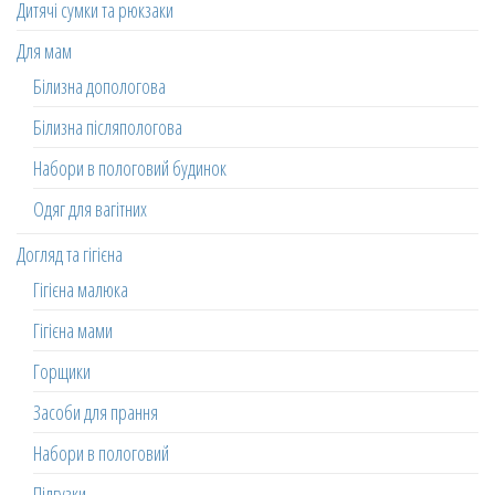
Дитячі сумки та рюкзаки
Для мам
Білизна допологова
Білизна післяпологова
Набори в пологовий будинок
Одяг для вагітних
Догляд та гігієна
Гігієна малюка
Гігієна мами
Горщики
Засоби для прання
Набори в пологовий
Підгузки