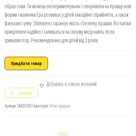
образ сови. Ти можеш експериментувати і створювати на іграшці нові
форми і малюнки.Гра розвиває у дітей емоційне сприйняття, а також
фантазію і уяву. Shimmeez гарантує якість і безпеку іграшки. Всi паєтки
прикріплені надійно і залишаться на своєму місці навіть після
тривалих ігор. Рекомендовано для дітей від 3 років.
Придбати товар
Добавить в список желаний
Сравнить
Артикул:
SMZ01003
Категорія:
М'які іграшки
ОПИС