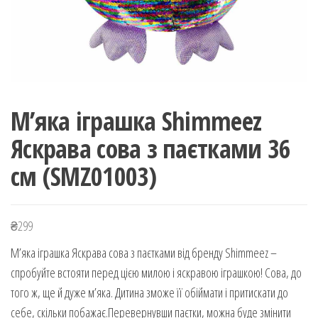
М’яка іграшка Shimmeez
Яскрава сова з паєтками 36
см (SMZ01003)
₴
299
М’яка іграшка Яскрава сова з паєтками від бренду Shimmeez –
спробуйте встояти перед цією милою і яскравою iграшкою! Сова, до
того ж, ще й дуже м’яка. Дитина зможе її обіймати і притискати до
себе, скільки побажає.Перевернувши паєтки, можна буде змінити